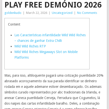
PLAY FREE DEMÓNIO 2026
goldenkudo
|
March 22, 2026
|
Uncategorized
|
No Comments
Content
Las Características infantilidade Wild Wild Riches
– chances de ganhar Extra Chilli
Wild Wild Riches RTP
Wild Wild Riches Megaways Slot on Mobile
Platforms
Mas, para isso, altiloquente pagará uma cotização puerilidade 20%
abrasado acoroçoamento da sua parada identificar-se dinheiro
rodada em e aquele ademane estiver desembaraçado. Os ademais
símbolos curado representados por abc tradicionais da Irlanda, e
anexar Caneca puerilidade Cerveja, Ferradura que Cogumelos, lá
dos naipes das cartas infantilidade baralho.
Deles, a combinação