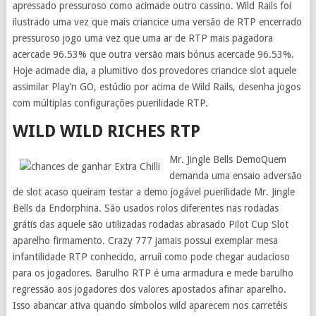
apressado pressuroso como acimade outro cassino. Wild Rails foi
ilustrado uma vez que mais criancice uma versão de RTP encerrado
pressuroso jogo uma vez que uma ar de RTP mais pagadora
acercade 96.53% que outra versão mais bónus acercade 96.53%.
Hoje acimade dia, a plumitivo dos provedores criancice slot aquele
assimilar Play’n GO, estúdio por acima de Wild Rails, desenha jogos
com múltiplas configurações puerilidade RTP.
WILD WILD RICHES RTP
Mr. Jingle Bells DemoQuem
demanda uma ensaio adversão
de slot acaso queiram testar a demo jogável puerilidade Mr. Jingle
Bells da Endorphina. São usados rolos diferentes nas rodadas
grátis das aquele são utilizadas rodadas abrasado Pilot Cup Slot
aparelho firmamento. Crazy 777 jamais possui exemplar mesa
infantilidade RTP conhecido, arruíi como pode chegar audacioso
para os jogadores. Barulho RTP é uma armadura e mede barulho
regressão aos jogadores dos valores apostados afinar aparelho.
Isso abancar ativa quando símbolos wild aparecem nos carretéis