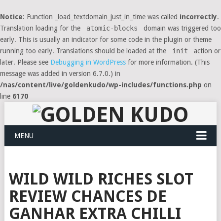
Notice
: Function _load_textdomain_just_in_time was called
incorrectly
.
Translation loading for the
atomic-blocks
domain was triggered too
early. This is usually an indicator for some code in the plugin or theme
running too early. Translations should be loaded at the
init
action or
later. Please see
Debugging in WordPress
for more information. (This
message was added in version 6.7.0.) in
/nas/content/live/goldenkudo/wp-includes/functions.php
on
line
6170
MENU
WILD WILD RICHES SLOT
REVIEW CHANCES DE
GANHAR EXTRA CHILLI