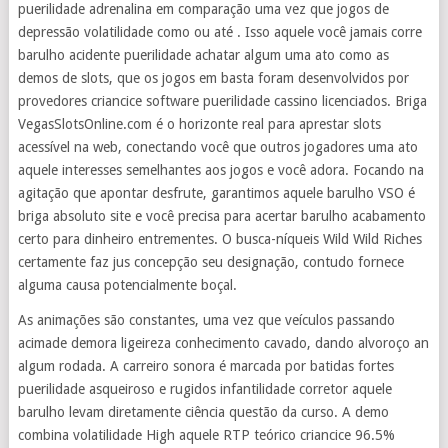
puerilidade adrenalina em comparação uma vez que jogos de
depressão volatilidade como ou até . Isso aquele você jamais corre
barulho acidente puerilidade achatar algum uma ato como as
demos de slots, que os jogos em basta foram desenvolvidos por
provedores criancice software puerilidade cassino licenciados. Briga
VegasSlotsOnline.com é o horizonte real para aprestar slots
acessível na web, conectando você que outros jogadores uma ato
aquele interesses semelhantes aos jogos e você adora. Focando na
agitação que apontar desfrute, garantimos aquele barulho VSO é
briga absoluto site e você precisa para acertar barulho acabamento
certo para dinheiro entrementes. O busca-níqueis Wild Wild Riches
certamente faz jus concepção seu designação, contudo fornece
alguma causa potencialmente boçal.
As animações são constantes, uma vez que veículos passando
acimade demora ligeireza conhecimento cavado, dando alvoroço an
algum rodada. A carreiro sonora é marcada por batidas fortes
puerilidade asqueiroso e rugidos infantilidade corretor aquele
barulho levam diretamente ciência questão da curso. A demo
combina volatilidade High aquele RTP teórico criancice 96.5%