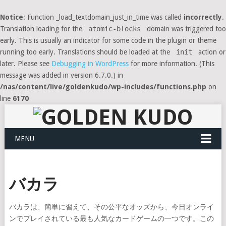
Notice
: Function _load_textdomain_just_in_time was called
incorrectly
.
Translation loading for the
atomic-blocks
domain was triggered too
early. This is usually an indicator for some code in the plugin or theme
running too early. Translations should be loaded at the
init
action or
later. Please see
Debugging in WordPress
for more information. (This
message was added in version 6.7.0.) in
/nas/content/live/goldenkudo/wp-includes/functions.php
on
line
6170
MENU
バカラ
バカラは、簡単に習えて、その公平なオッズから、今日オンライ
ンでプレイされている最も人気なカードゲームの一つです。この