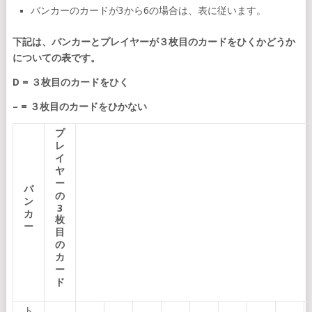
バンカーのカードが3から6の場合は、表に従います。
下記は、バンカーとプレイヤーが３枚目のカードをひくかどうか
についての表です。
D = ３枚目のカードをひく
– = ３枚目のカードをひかない
プ
レ
イ
ヤ
ー
バ
の
ン
3
カ
枚
ー
目
の
カ
ー
ド
ト