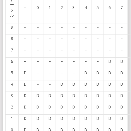
ー
–
0
1
2
3
4
5
6
7
タ
ル
9
–
–
–
–
–
–
–
–
–
8
–
–
–
–
–
–
–
–
–
7
–
–
–
–
–
–
–
–
–
6
–
–
–
–
–
–
–
D
D
5
D
–
–
–
–
D
D
D
D
4
D
–
–
D
D
D
D
D
D
3
D
D
D
D
D
D
D
D
D
2
D
D
D
D
D
D
D
D
D
1
D
D
D
D
D
D
D
D
D
0
D
D
D
D
D
D
D
D
D