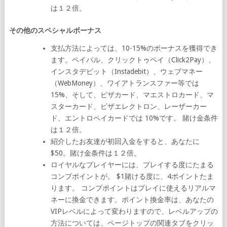
は１２倍。
その他のスペシャルボーナス
支払方法によっては、10-15%のボーナスを獲得でき
ます。ペイパル、クリックトゥペイ（Click2Pay）、
インスタデビット（Instadebit）、ウェブマネー
（WebMoney）、ワイアトランスファー等では
15%、そして、ビザカード、マエストロカード、マ
スターカード、ビザエレクトロン、レーザーカー
ド、エントロペイカードでは 10%です。 賭け金条件
は１２倍。
紹介したお友達が初回入金をすると、あなたに
$50。賭け金条件は１２倍。
ロイヤルなプレイヤーには、プレイする度にたまる
コンプポイントが。 $1賭ける度に、4ポイントたま
ります。 コンプポイントはプレイに使えるリアルマ
ネーに換金できます。ポイント換金率は、あなたの
VIPレベルによって変わりますので、レベルアップの
方法については、ページトップの関連タブをクリッ