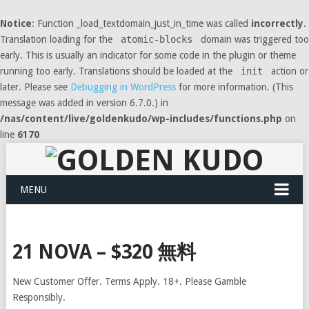
Notice
: Function _load_textdomain_just_in_time was called
incorrectly
.
Translation loading for the
atomic-blocks
domain was triggered too
early. This is usually an indicator for some code in the plugin or theme
running too early. Translations should be loaded at the
init
action or
later. Please see
Debugging in WordPress
for more information. (This
message was added in version 6.7.0.) in
/nas/content/live/goldenkudo/wp-includes/functions.php
on
line
6170
MENU
21 NOVA – $320 無料
New Customer Offer. Terms Apply. 18+. Please Gamble
Responsibly.