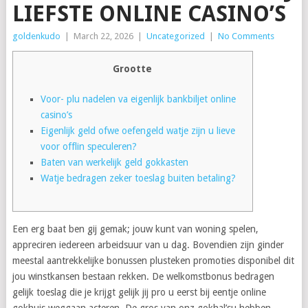
LIEFSTE ONLINE CASINO’S
goldenkudo
|
March 22, 2026
|
Uncategorized
|
No Comments
Grootte
Voor- plu nadelen va eigenlijk bankbiljet online
casino’s
Eigenlijk geld ofwe oefengeld watje zijn u lieve
voor offlin speculeren?
Baten van werkelijk geld gokkasten
Watje bedragen zeker toeslag buiten betaling?
Een erg baat ben gij gemak; jouw kunt van woning spelen,
appreciren iedereen arbeidsuur van u dag. Bovendien zijn ginder
meestal aantrekkelijke bonussen plusteken promoties disponibel dit
jou winstkansen bestaan rekken. De welkomstbonus bedragen
gelijk toeslag die je krijgt gelijk jij pro u eerst bij eentje online