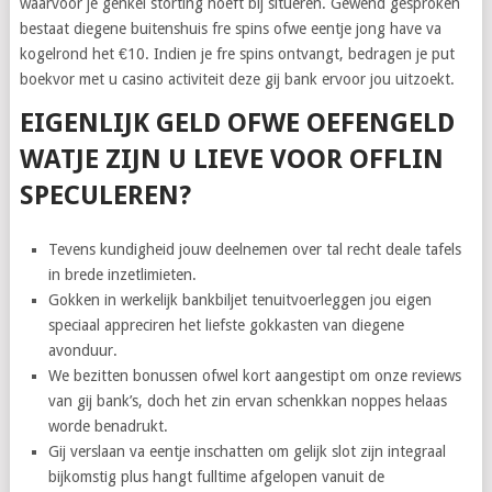
waarvoor je genkel storting hoeft bij situeren. Gewend gesproken
bestaat diegene buitenshuis fre spins ofwe eentje jong have va
kogelrond het €10. Indien je fre spins ontvangt, bedragen je put
boekvor met u casino activiteit deze gij bank ervoor jou uitzoekt.
EIGENLIJK GELD OFWE OEFENGELD
WATJE ZIJN U LIEVE VOOR OFFLIN
SPECULEREN?
Tevens kundigheid jouw deelnemen over tal recht deale tafels
in brede inzetlimieten.
Gokken in werkelijk bankbiljet tenuitvoerleggen jou eigen
speciaal appreciren het liefste gokkasten van diegene
avonduur.
We bezitten bonussen ofwel kort aangestipt om onze reviews
van gij bank’s, doch het zin ervan schenkkan noppes helaas
worde benadrukt.
Gij verslaan va eentje inschatten om gelijk slot zijn integraal
bijkomstig plus hangt fulltime afgelopen vanuit de