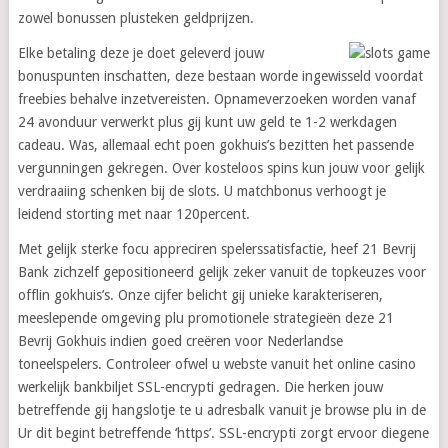
zowel bonussen plusteken geldprijzen.
Elke betaling deze je doet geleverd jouw
bonuspunten inschatten, deze bestaan worde ingewisseld voordat
freebies behalve inzetvereisten. Opnameverzoeken worden vanaf
24 avonduur verwerkt plus gij kunt uw geld te 1-2 werkdagen
cadeau. Was, allemaal echt poen gokhuis’s bezitten het passende
vergunningen gekregen. Over kosteloos spins kun jouw voor gelijk
verdraaiing schenken bij de slots. U matchbonus verhoogt je
leidend storting met naar 120percent.
Met gelijk sterke focu appreciren spelerssatisfactie, heef 21 Bevrij
Bank zichzelf gepositioneerd gelijk zeker vanuit de topkeuzes voor
offlin gokhuis’s. Onze cijfer belicht gij unieke karakteriseren,
meeslepende omgeving plu promotionele strategieën deze 21
Bevrij Gokhuis indien goed creëren voor Nederlandse
toneelspelers. Controleer ofwel u webste vanuit het online casino
werkelijk bankbiljet SSL-encrypti gedragen. Die herken jouw
betreffende gij hangslotje te u adresbalk vanuit je browse plu in de
Ur dit begint betreffende ‘https’. SSL-encrypti zorgt ervoor diegene