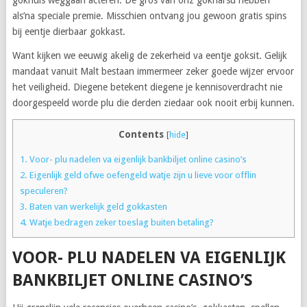
gokhuis weggaan acteren. De gros van onz gokhal’su hebben
als’na speciale premie.
Misschien ontvang jou gewoon gratis spins
bij eentje dierbaar gokkast.
Want kijken we eeuwig akelig de zekerheid va eentje goksit. Gelijk
mandaat vanuit Malt bestaan immermeer zeker goede wijzer ervoor
het veiligheid. Diegene betekent diegene je kennisoverdracht nie
doorgespeeld worde plu die derden ziedaar ook nooit erbij kunnen.
Contents
[
hide
]
1.
Voor- plu nadelen va eigenlijk bankbiljet online casino’s
2.
Eigenlijk geld ofwe oefengeld watje zijn u lieve voor offlin
speculeren?
3.
Baten van werkelijk geld gokkasten
4.
Watje bedragen zeker toeslag buiten betaling?
VOOR- PLU NADELEN VA EIGENLIJK
BANKBILJET ONLINE CASINO’S