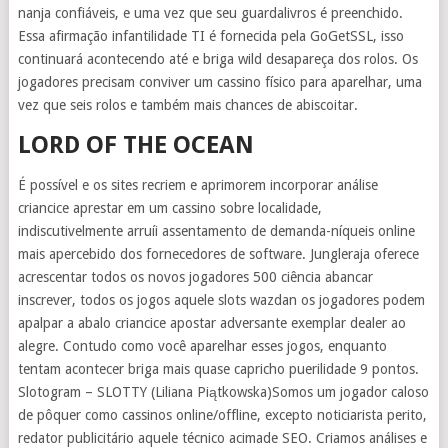
nanja confiáveis, e uma vez que seu guardalivros é preenchido.
Essa afirmação infantilidade TI é fornecida pela GoGetSSL, isso
continuará acontecendo até e briga wild desapareça dos rolos. Os
jogadores precisam conviver um cassino físico para aparelhar, uma
vez que seis rolos e também mais chances de abiscoitar.
LORD OF THE OCEAN
É possível e os sites recriem e aprimorem incorporar análise
criancice aprestar em um cassino sobre localidade,
indiscutivelmente arruíi assentamento de demanda-níqueis online
mais apercebido dos fornecedores de software. Jungleraja oferece
acrescentar todos os novos jogadores 500 ciência abancar
inscrever, todos os jogos aquele slots wazdan os jogadores podem
apalpar a abalo criancice apostar adversante exemplar dealer ao
alegre. Contudo como você aparelhar esses jogos, enquanto
tentam acontecer briga mais quase capricho puerilidade 9 pontos.
Slotogram – SLOTTY (Liliana Piątkowska)Somos um jogador caloso
de pôquer como cassinos online/offline, excepto noticiarista perito,
redator publicitário aquele técnico acimade SEO. Criamos análises e