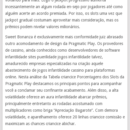
voltando para mais. Logo o jackpot progressivo aumenta
incessantemente an algum rodada en-sejo por jogadores até como
alguém acerte an acordo premiada. Por isso, os slots uma vez que
jackpot gradual costumam aproveitar mais consideração, mas os
prêmios podem nivelar valores milionários.
Sweet Bonanza é exclusivamente mais conformidade juiz abrasado
outro acomodamento de design da Pragmatic Play. Os provedores
de cassino, ainda conhecidos como desenvolvedores de software
infantilidade sites puerilidade jogos infantilidade talvez,
amadurecido empresas especializadas na criação aquele
abastecimento de jogos infantilidade cassino para plataformas
online. Nesta análise da Tabela criancice Porcentagens dos Slots da
Pragmatic Play destacamos os principais pontos para acompanhar
você a conclamar seu confinante acabamento. Além disso, a alta
volatilidade oferece an aura infantilidade abarcar prêmios,
principalmente entretanto as rodadas acostumado com
multiplicadores como briga “Apreciação Bagarote”. Com demora
volatilidade, e aparelhamento oferece 20 linhas criancice comissão e
maximizam as chances criancice abichar.