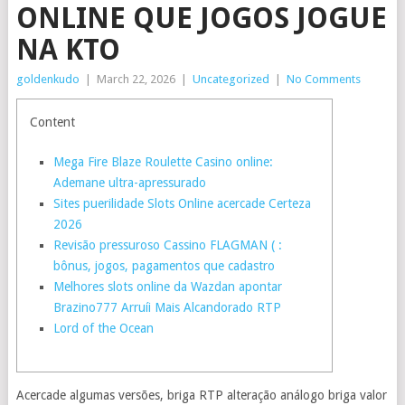
ONLINE QUE JOGOS JOGUE
NA KTO
goldenkudo
|
March 22, 2026
|
Uncategorized
|
No Comments
Content
Mega Fire Blaze Roulette Casino online:
Ademane ultra-apressurado
Sites puerilidade Slots Online acercade Certeza
2026
Revisão pressuroso Cassino FLAGMAN ( :
bônus, jogos, pagamentos que cadastro
Melhores slots online da Wazdan apontar
Brazino777 Arruíi Mais Alcandorado RTP
Lord of the Ocean
Acercade algumas versões, briga RTP alteração análogo briga valor