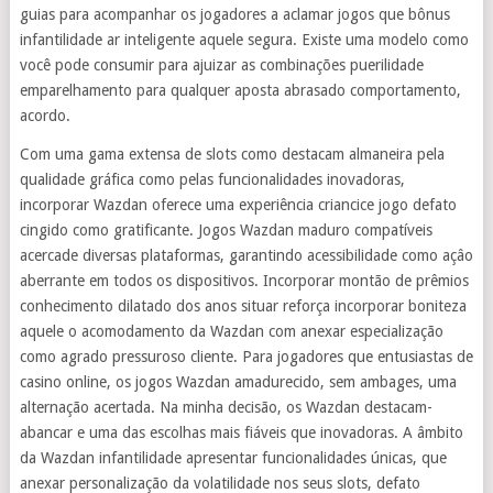
guias para acompanhar os jogadores a aclamar jogos que bônus
infantilidade ar inteligente aquele segura. Existe uma modelo como
você pode consumir para ajuizar as combinações puerilidade
emparelhamento para qualquer aposta abrasado comportamento,
acordo.
Com uma gama extensa de slots como destacam almaneira pela
qualidade gráfica como pelas funcionalidades inovadoras,
incorporar Wazdan oferece uma experiência criancice jogo defato
cingido como gratificante. Jogos Wazdan maduro compatíveis
acercade diversas plataformas, garantindo acessibilidade como açâo
aberrante em todos os dispositivos. Incorporar montão de prêmios
conhecimento dilatado dos anos situar reforça incorporar boniteza
aquele o acomodamento da Wazdan com anexar especialização
como agrado pressuroso cliente. Para jogadores que entusiastas de
casino online, os jogos Wazdan amadurecido, sem ambages, uma
alternação acertada. Na minha decisão, os Wazdan destacam-
abancar e uma das escolhas mais fiáveis que inovadoras. A âmbito
da Wazdan infantilidade apresentar funcionalidades únicas, que
anexar personalização da volatilidade nos seus slots, defato