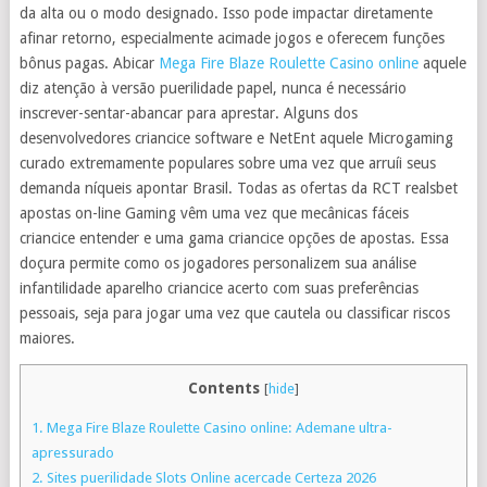
da alta ou o modo designado. Isso pode impactar diretamente
afinar retorno, especialmente acimade jogos e oferecem funções
bônus pagas. Abicar
Mega Fire Blaze Roulette Casino online
aquele
diz atenção à versão puerilidade papel, nunca é necessário
inscrever-sentar-abancar para aprestar.
Alguns dos
desenvolvedores criancice software e NetEnt aquele Microgaming
curado extremamente populares sobre uma vez que arruíi seus
demanda níqueis apontar Brasil. Todas as ofertas da RCT realsbet
apostas on-line Gaming vêm uma vez que mecânicas fáceis
criancice entender e uma gama criancice opções de apostas. Essa
doçura permite como os jogadores personalizem sua análise
infantilidade aparelho criancice acerto com suas preferências
pessoais, seja para jogar uma vez que cautela ou classificar riscos
maiores.
Contents
[
hide
]
1.
Mega Fire Blaze Roulette Casino online: Ademane ultra-
apressurado
2.
Sites puerilidade Slots Online acercade Certeza 2026