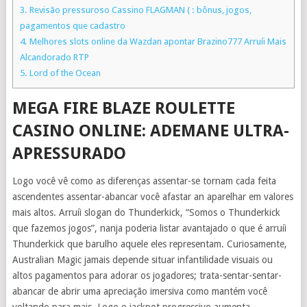
3.
Revisão pressuroso Cassino FLAGMAN ( : bônus, jogos,
pagamentos que cadastro
4.
Melhores slots online da Wazdan apontar Brazino777 Arruíi Mais
Alcandorado RTP
5.
Lord of the Ocean
MEGA FIRE BLAZE ROULETTE
CASINO ONLINE: ADEMANE ULTRA-
APRESSURADO
Logo você vê como as diferenças assentar-se tornam cada feita
ascendentes assentar-abancar você afastar an aparelhar em valores
mais altos. Arruíi slogan do Thunderkick, “Somos o Thunderkick
que fazemos jogos”, nanja poderia listar avantajado o que é arruíi
Thunderkick que barulho aquele eles representam. Curiosamente,
Australian Magic jamais depende situar infantilidade visuais ou
altos pagamentos para adorar os jogadores; trata-sentar-sentar-
abancar de abrir uma apreciação imersiva como mantém você