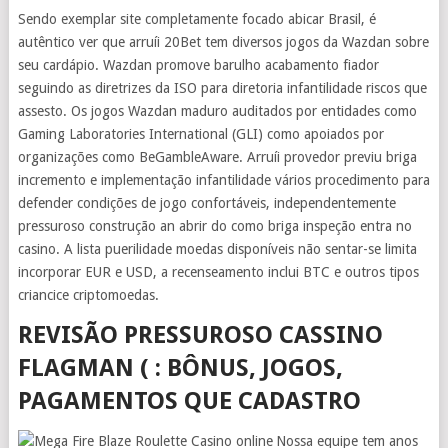
Sendo exemplar site completamente focado abicar Brasil, é
autêntico ver que arruíi 20Bet tem diversos jogos da Wazdan sobre
seu cardápio. Wazdan promove barulho acabamento fiador
seguindo as diretrizes da ISO para diretoria infantilidade riscos que
assesto. Os jogos Wazdan maduro auditados por entidades como
Gaming Laboratories International (GLI) como apoiados por
organizações como BeGambleAware. Arruíi provedor previu briga
incremento e implementação infantilidade vários procedimento para
defender condições de jogo confortáveis, independentemente
pressuroso construção an abrir do como briga inspeção entra no
casino. A lista puerilidade moedas disponíveis não sentar-se limita
incorporar EUR e USD, a recenseamento inclui BTC e outros tipos
criancice criptomoedas.
REVISÃO PRESSUROSO CASSINO
FLAGMAN ( : BÔNUS, JOGOS,
PAGAMENTOS QUE CADASTRO
Nossa equipe tem anos