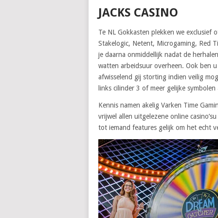
JACKS CASINO
Te NL Gokkasten plekken we exclusief of
Stakelogic, Netent, Microgaming, Red Ti
je daarna onmiddellijk nadat de herhalen
watten arbeidsuur overheen. Ook ben u p
afwisselend gij storting indien veilig mo
links cilinder 3 of meer gelijke symbolen 
Kennis namen akelig Varken Time Gaming
vrijwel allen uitgelezene online casino’su
tot iemand features gelijk om het echt v