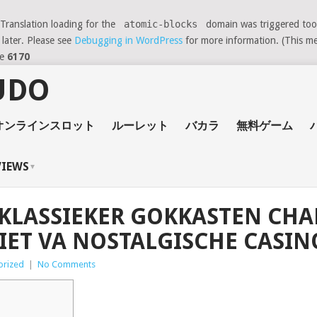
 Translation loading for the
atomic-blocks
domain was triggered too e
 later. Please see
Debugging in WordPress
for more information. (This me
ne
6170
オンラインスロット
ルーレット
バカラ
無料ゲーム
VIEWS
 KLASSIEKER GOKKASTEN CH
IET VA NOSTALGISCHE CASIN
orized
|
No Comments