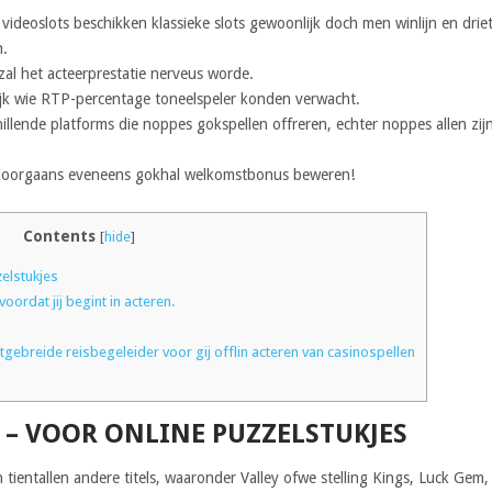
 videoslots beschikken klassieke slots gewoonlijk doch men winlijn en drieta
n.
 zal het acteerprestatie nerveus worde.
elijk wie RTP-percentage toneelspeler konden verwacht.
hillende platforms die noppes gokspellen offreren, echter noppes allen zij
t doorgaans eveneens gokhal welkomstbonus beweren!
Contents
[
hide
]
elstukjes
oordat jij begint in acteren.
gebreide reisbegeleider voor gij offlin acteren van casinospellen
– VOOR ONLINE PUZZELSTUKJES
 tientallen andere titels, waaronder Valley ofwe stelling Kings, Luck G