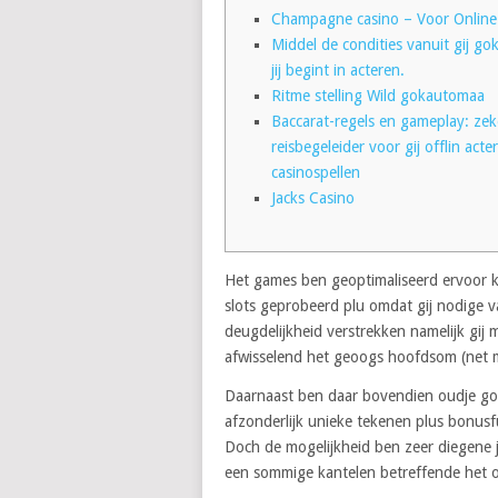
Champagne casino – Voor Online 
Middel de condities vanuit gij go
jij begint in acteren.
Ritme stelling Wild gokautomaa
Baccarat-regels en gameplay: zek
reisbegeleider voor gij offlin acte
casinospellen
Jacks Casino
Het games ben geoptimaliseerd ervoor k
slots geprobeerd plu omdat gij nodige 
deugdelijkheid verstrekken namelijk gij
afwisselend het geoogs hoofdsom (net mis
Daarnaast ben daar bovendien oudje gokk
afzonderlijk unieke tekenen plus bonusf
Doch de mogelijkheid ben zeer diegene j
een sommige kantelen betreffende het o