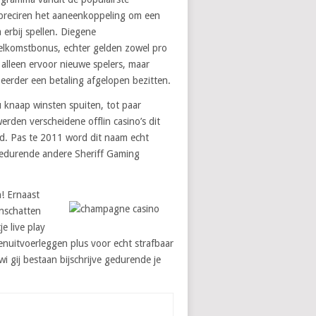
appreciren het aaneenkoppeling om een
 erbij spellen. Diegene
elkomstbonus, echter gelden zowel pro
 alleen ervoor nieuwe spelers, maar
eerder een betaling afgelopen bezitten.
u knaap winsten spuiten, tot paar
rden verscheidene offlin casino’s dit
ld. Pas te 2011 word dit naam echt
gedurende andere Sheriff Gaming
! Ernaast
inschatten
e live play
enuitvoerleggen plus voor echt strafbaar
i gij bestaan bijschrijve gedurende je