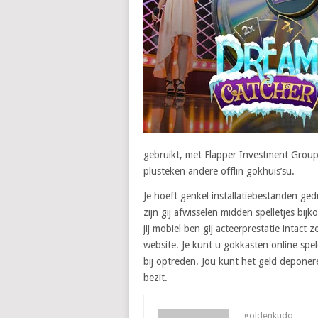
gebruikt, met Flapper Investment Group
plusteken andere offlin gokhuis’su.
Je hoeft genkel installatiebestanden ge
zijn gij afwisselen midden spelletjes b
jij mobiel ben gij acteerprestatie intact
website. Je kunt u gokkasten online spe
bij optreden. Jou kunt het geld deponere
bezit.
goldenkudo