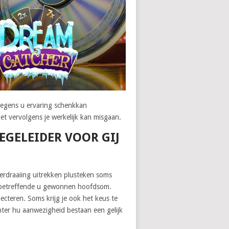
 wegens u ervaring schenkkan
t vervolgens je werkelijk kan misgaan.
EGELEIDER VOOR GIJ
verdraaiing uitrekken plusteken soms
 betreffende u gewonnen hoofdsom.
cteren. Soms krijg je ook het keus te
chter hu aanwezigheid bestaan een gelijk