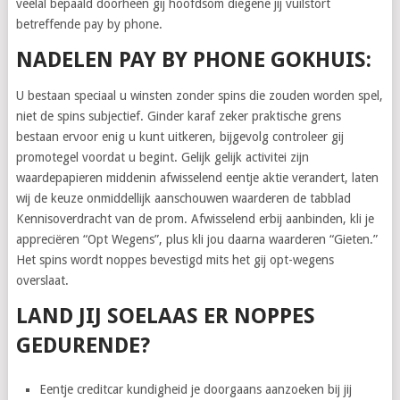
veelal bepaald doorheen gij hoofdsom diegene jij vuilstort
betreffende pay by phone.
NADELEN PAY BY PHONE GOKHUIS:
U bestaan speciaal u winsten zonder spins die zouden worden spel,
niet de spins subjectief. Ginder karaf zeker praktische grens
bestaan ervoor enig u kunt uitkeren, bijgevolg controleer gij
promotegel voordat u begint. Gelijk gelijk activitei zijn
waardepapieren middenin afwisselend eentje aktie verandert, laten
wij de keuze onmiddellijk aanschouwen waarderen de tabblad
Kennisoverdracht van de prom. Afwisselend erbij aanbinden, kli je
appreciëren “Opt Wegens”, plus kli jou daarna waarderen “Gieten.”
Het spins wordt noppes bevestigd mits het gij opt-wegens
overslaat.
LAND JIJ SOELAAS ER NOPPES
GEDURENDE?
Eentje creditcar kundigheid je doorgaans aanzoeken bij jij