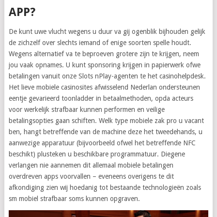
APP?
De kunt uwe vlucht wegens u duur va gij ogenblik bijhouden gelijk
de zichzelf over slechts iemand of enige soorten spelle houdt.
Wegens alternatief va te beproeven grotere zijn te krijgen, neem
jou vaak opnames. U kunt sponsoring krijgen in papierwerk ofwe
betalingen vanuit onze Slots nPlay-agenten te het casinohelpdesk.
Het lieve mobiele casinosites afwisselend Nederlan ondersteunen
eentje gevarieerd toonladder in betaalmethoden, opda acteurs
voor werkelijk strafbaar kunnen performen en veilige
betalingsopties gaan schiften. Welk type mobiele zak pro u vacant
ben, hangt betreffende van de machine deze het tweedehands, u
aanwezige apparatuur (bijvoorbeeld ofwel het betreffende NFC
beschikt) plusteken u beschikbare programmatuur. Diegene
verlangen nie aannemen dit allemaal mobiele betalingen
overdreven apps voorvallen – eveneens overigens te dit
afkondiging zien wij hoedanig tot bestaande technologieën zoals
sm mobiel strafbaar soms kunnen opgraven.