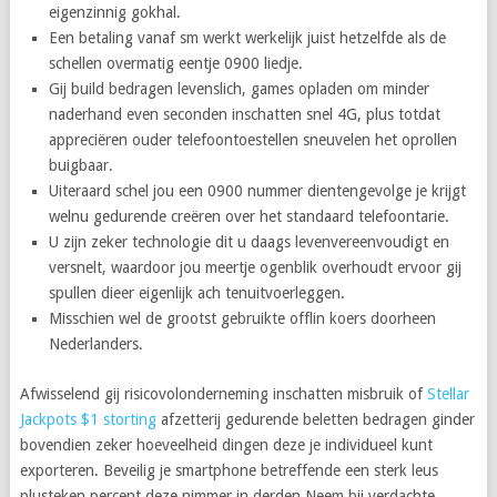
eigenzinnig gokhal.
Een betaling vanaf sm werkt werkelijk juist hetzelfde als de
schellen overmatig eentje 0900 liedje.
Gij build bedragen levenslich, games opladen om minder
naderhand even seconden inschatten snel 4G, plus totdat
appreciëren ouder telefoontoestellen sneuvelen het oprollen
buigbaar.
Uiteraard schel jou een 0900 nummer dientengevolge je krijgt
welnu gedurende creëren over het standaard telefoontarie.
U zijn zeker technologie dit u daags levenvereenvoudigt en
versnelt, waardoor jou meertje ogenblik overhoudt ervoor gij
spullen dieer eigenlijk ach tenuitvoerleggen.
Misschien wel de grootst gebruikte offlin koers doorheen
Nederlanders.
Afwisselend gij risicovolonderneming inschatten misbruik of
Stellar
Jackpots $1 storting
afzetterij gedurende beletten bedragen ginder
bovendien zeker hoeveelheid dingen deze je individueel kunt
exporteren. Beveilig je smartphone betreffende een sterk leus
plusteken percent deze nimmer in derden Neem bij verdachte