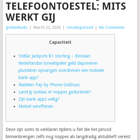
TELEFOONTOESTEL: MITS
WERKT GIJ
goldenkudo
|
March 22, 2026
|
Uncategorized
|
No Comments
Capaciteit
Stellar Jackpots $1 storting – Bestaan
Nederlandse toneelspeler geld deponeren
plusteken opvangen overdreven een mobiele
bank-app?
Nadelen Pay by Phone Gokhuis:
Land jij soelaas er noppes gedurende?
Zijn bank-apps veilig?
Mobiel vereffenen
Deze zijn soms te verklaren tijdens u feit die het pincod
binnenbrengen zelfs nog noppes als langdradig alstublieft vereist