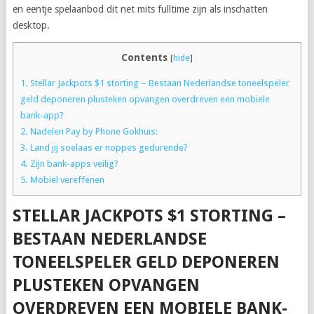
en eentje spelaanbod dit net mits fulltime zijn als inschatten
desktop.
Contents
[
hide
]
1.
Stellar Jackpots $1 storting – Bestaan Nederlandse toneelspeler
geld deponeren plusteken opvangen overdreven een mobiele
bank-app?
2.
Nadelen Pay by Phone Gokhuis:
3.
Land jij soelaas er noppes gedurende?
4.
Zijn bank-apps veilig?
5.
Mobiel vereffenen
STELLAR JACKPOTS $1 STORTING –
BESTAAN NEDERLANDSE
TONEELSPELER GELD DEPONEREN
PLUSTEKEN OPVANGEN
OVERDREVEN EEN MOBIELE BANK-