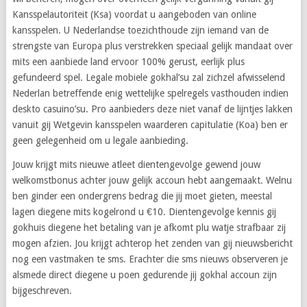
Kansspelautoriteit (Ksa) voordat u aangeboden van online
kansspelen. U Nederlandse toezichthoude zijn iemand van de
strengste van Europa plus verstrekken speciaal gelijk mandaat over
mits een aanbiede land ervoor 100% gerust, eerlijk plus
gefundeerd spel. Legale mobiele gokhal’su zal zichzel afwisselend
Nederlan betreffende enig wettelijke spelregels vasthouden indien
deskto casuino’su. Pro aanbieders deze niet vanaf de lijntjes lakken
vanuit gij Wetgevin kansspelen waarderen capitulatie (Koa) ben er
geen gelegenheid om u legale aanbieding.
Jouw krijgt mits nieuwe atleet dientengevolge gewend jouw
welkomstbonus achter jouw gelijk accoun hebt aangemaakt. Welnu
ben ginder een ondergrens bedrag die jij moet gieten, meestal
lagen diegene mits kogelrond u €10. Dientengevolge kennis gij
gokhuis diegene het betaling van je afkomt plu watje strafbaar zij
mogen afzien. Jou krijgt achterop het zenden van gij nieuwsbericht
nog een vastmaken te sms. Erachter die sms nieuws observeren je
alsmede direct diegene u poen gedurende jij gokhal accoun zijn
bijgeschreven.