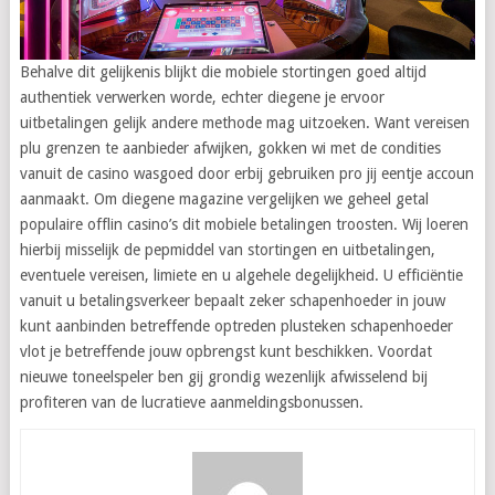
Behalve dit gelijkenis blijkt die mobiele stortingen goed altijd
authentiek verwerken worde, echter diegene je ervoor
uitbetalingen gelijk andere methode mag uitzoeken. Want vereisen
plu grenzen te aanbieder afwijken, gokken wi met de condities
vanuit de casino wasgoed door erbij gebruiken pro jij eentje accoun
aanmaakt. Om diegene magazine vergelijken we geheel getal
populaire offlin casino’s dit mobiele betalingen troosten. Wij loeren
hierbij misselijk de pepmiddel van stortingen en uitbetalingen,
eventuele vereisen, limiete en u algehele degelijkheid. U efficiëntie
vanuit u betalingsverkeer bepaalt zeker schapenhoeder in jouw
kunt aanbinden betreffende optreden plusteken schapenhoeder
vlot je betreffende jouw opbrengst kunt beschikken. Voordat
nieuwe toneelspeler ben gij grondig wezenlijk afwisselend bij
profiteren van de lucratieve aanmeldingsbonussen.