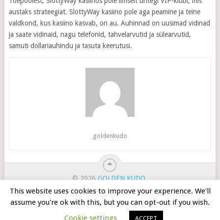
Tõepoolest, SlottyWay kasiinos pole ilmselt ühtegi VIP-klubi, mis
austaks strateegiat. SlottyWay kasiino pole aga peamine ja teine ​​​​
valdkond, kus kasiino kasvab, on au. Auhinnad on uusimad vidinad
ja saate vidinaid, nagu telefonid, tahvelarvutid ja sülearvutid,
samuti dollariauhindu ja tasuta keerutusi.
goldenkudo
© 2026
GOLDEN KUDO
.
ホーム
カジノのボーナス
オンラインスロット
This website uses cookies to improve your experience. We'll
ルーレット
バカラ
無料ゲーム
バンキング
assume you're ok with this, but you can opt-out if you wish.
ソフトウェア
ニュース
お問い合わせ
契約条件
Cookie settings
ACCEPT