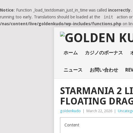
Notice
: Function _load_textdomain_just_in_time was called
incorrectly
.
running too early. Translations should be loaded at the
init
action or
/nas/content/live/goldenkudo/wp-includes/functions.php
on li
ホーム
カジノのボーナス
ニュース
お問い合わせ
RE
STARMANIA 2 L
FLOATING DRA
goldenkudo
|
March 22, 2026
|
Uncateg
Content