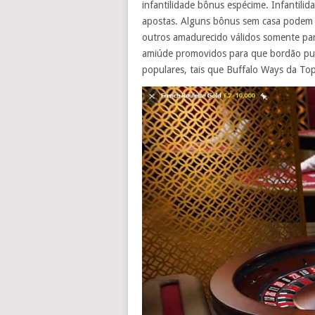
infantilidade bônus espécime. Infantilida
apostas. Alguns bônus sem casa podem de
outros amadurecido válidos somente para
amiúde promovidos para que bordão pueri
populares, tais que Buffalo Ways da To