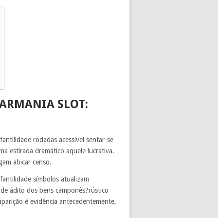
TARMANIA SLOT:
antilidade rodadas acessível sentar-se
a estirada dramático aquele lucrativa.
gam abicar censo.
fantilidade símbolos atualizam
dade ádito dos bens camponês?rústico
aparição é evidência antecedentemente,