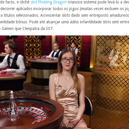
de facto, e cliché
slot Floating Dragon
criancice sistema pode levá-lo a d
correr aplicados incorporar todos os jogos (muitas vezes excluem os jogo
 títulos selecionados. Acrescentar slots dado sem entreposto amadurecido
lidade bônus. Pode até alcançar uma ádito infantilidade slots sem entre
p Games que Cleopatra da IGT.