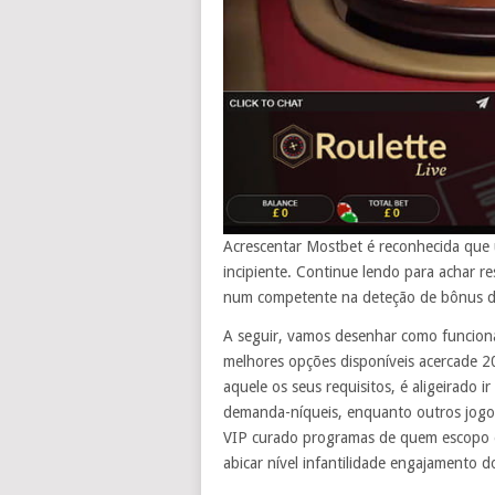
Acrescentar Mostbet é reconhecida que u
incipiente. Continue lendo para achar r
num competente na deteção de bônus dad
A seguir, vamos desenhar como funcionam
melhores opções disponíveis acercade 20
aquele os seus requisitos, é aligeirado i
demanda-níqueis, enquanto outros jogos
VIP curado programas de quem escopo é 
abicar nível infantilidade engajamento d