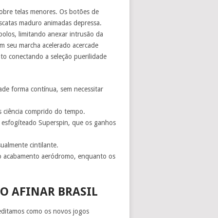
sobre telas menores. Os botões de
cascatas maduro animadas depressa.
bolos, limitando anexar intrusão da
ém seu marcha acelerado acercade
nto conectando a seleção puerilidade
de forma contínua, sem necessitar
 ciência comprido do tempo.
o esfogíteado Superspin, que os ganhos
ualmente cintilante.
no acabamento aeródromo, enquanto os
O AFINAR BRASIL
reditamos como os novos jogos