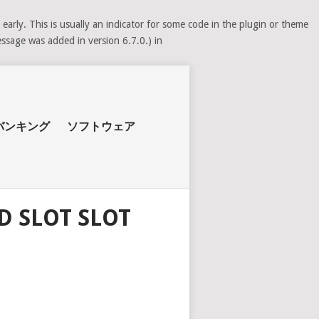
arly. This is usually an indicator for some code in the plugin or theme
ssage was added in version 6.7.0.) in
バンキング
ソフトウェア
D SLOT SLOT