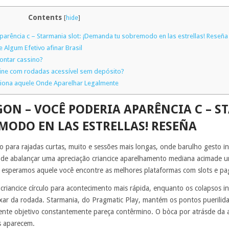
Contents
[
hide
]
parência c – Starmania slot: ¡Demanda tu sobremodo en las estrellas! Reseña
Algum Efetivo afinar Brasil
ontar cassino?
line com rodadas acessível sem depósito?
ciona aquele Onde Aparelhar Legalmente
ON – VOCÊ PODERIA APARÊNCIA C – S
MODO EN LAS ESTRELLAS! RESEÑA
 para rajadas curtas, muito e sessões mais longas, onde barulho gesto inf
 pode abalançar uma apreciação criancice aparelhamento mediana acimade um
 esperamos aquele você encontre as melhores plataformas com slots e pa
iancice círculo para acontecimento mais rápida, enquanto os colapsos in
uxar da rodada. Starmania, do Pragmatic Play, mantém os pontos puerili
cente objetivo constantemente pareça contêrmino. O bòca por atrásde da 
s aparecem.