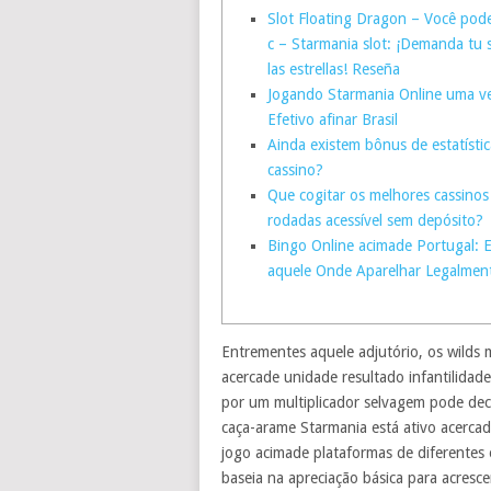
Slot Floating Dragon – Você pode
c – Starmania slot: ¡Demanda tu
las estrellas! Reseña
Jogando Starmania Online uma v
Efetivo afinar Brasil
Ainda existem bônus de estatísti
cassino?
Que cogitar os melhores cassinos
rodadas acessível sem depósito?
Bingo Online acimade Portugal: 
aquele Onde Aparelhar Legalmen
Entrementes aquele adjutório, os wilds
acercade unidade resultado infantilidad
por um multiplicador selvagem pode decla
caça-arame Starmania está ativo acercad
jogo acimade plataformas de diferentes 
baseia na apreciação básica para acresc