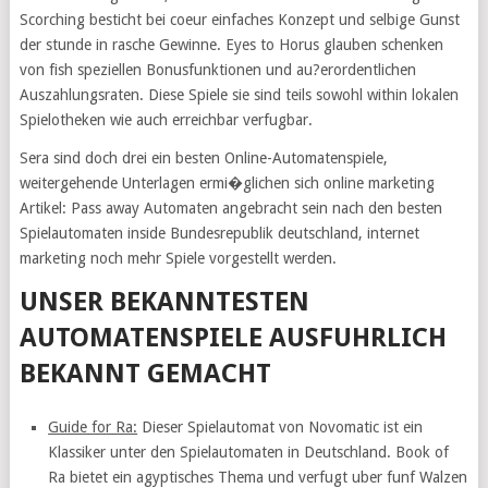
Scorching besticht bei coeur einfaches Konzept und selbige Gunst
der stunde in rasche Gewinne. Eyes to Horus glauben schenken
von fish speziellen Bonusfunktionen und au?erordentlichen
Auszahlungsraten. Diese Spiele sie sind teils sowohl within lokalen
Spielotheken wie auch erreichbar verfugbar.
Sera sind doch drei ein besten Online-Automatenspiele,
weitergehende Unterlagen ermi�glichen sich online marketing
Artikel: Pass away Automaten angebracht sein nach den besten
Spielautomaten inside Bundesrepublik deutschland, internet
marketing noch mehr Spiele vorgestellt werden.
UNSER BEKANNTESTEN
AUTOMATENSPIELE AUSFUHRLICH
BEKANNT GEMACHT
Guide for Ra:
Dieser Spielautomat von Novomatic ist ein
Klassiker unter den Spielautomaten in Deutschland. Book of
Ra bietet ein agyptisches Thema und verfugt uber funf Walzen