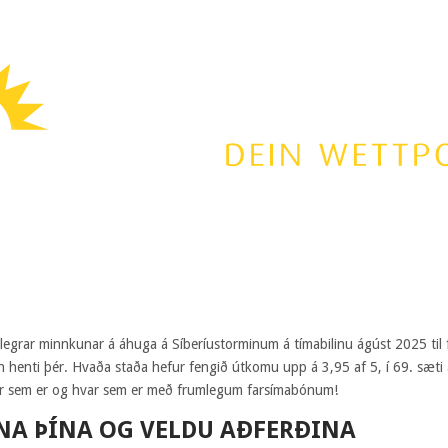
ilegrar minnkunar á áhuga á Síberíustorminum á tímabilinu ágúst 2025 til 
ún henti þér. Hvaða staða hefur fengið útkomu upp á 3,95 af 5, í 69. sæti 
ær sem er og hvar sem er með frumlegum farsímabónum!
NA ÞÍNA OG VELDU AÐFERÐINA