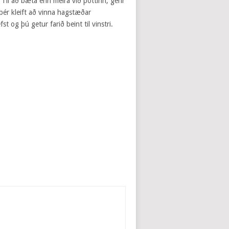
 Til að bæta enn meira við pottinn, gerir
þér kleift að vinna hagstæðar
st og þú getur farið beint til vinstri.