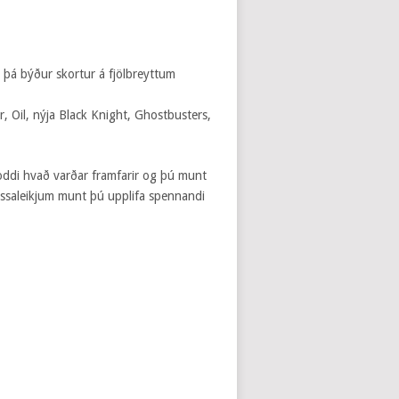
, þá býður skortur á fjölbreyttum
 Oil, nýja Black Knight, Ghostbusters,
roddi hvað varðar framfarir og þú munt
kassaleikjum munt þú upplifa spennandi