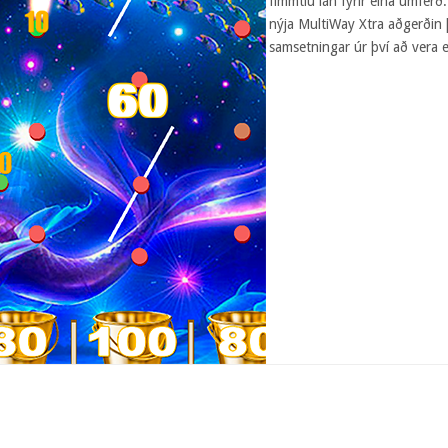
fimmtíu lán fyrir eina umferð.
nýja MultiWay Xtra aðgerðin 
samsetningar úr því að vera ef