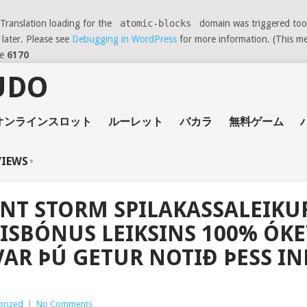
 Translation loading for the
atomic-blocks
domain was triggered too e
 later. Please see
Debugging in WordPress
for more information. (This me
ne
6170
オンラインスロット
ルーレット
バカラ
無料ゲーム
VIEWS
ENT STORM SPILAKASSALEIKU
SBÓNUS LEIKSINS 100% ÓKEY
AR ÞÚ GETUR NOTIÐ ÞESS INN
orized
|
No Comments