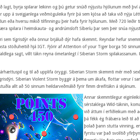
ið lagt, byrja spilarar leikinn og þú getur snúið nýjustu hjólunum með því
r upp á sveigjanlega veðmöguleika fyrir þá sem kjósa að taka við nýja Lét
lun eða hversu mikið tilfinningu þeir hafa fyrir hjólunum. Með 720 leiðir til
færa spilara í heimskauta- og andrúmsloft Síberíu þar sem þeir snúa nýju
ri sem tígrisdýr eða önnur brjáluð dýr hafa skemmt. Reyndar hefur snemm
lasta stöðuheitið hjá IGT. Fjórir af Attention of your Tiger borga 50 sin
ldlega sagt, villt tákn reyna ómetanlegt í Siberian Storm spilakassanum. R
árhættuspil og til að upplifa öryggi. Siberian Storm skemmti mér með se
grisdýri. Siberian Violent Storm byggir á þema um ákafa, flottar verur í sam
stuðla allt að 50 sinnum heildarveðmálið fyrir fimm dreifitákn á skjánum.
Annar skemmtilegur eiginleiki
sérstaklega Wild-táknin, koma
við áttum í erfiðleikum með a
þá fékk ég frábæra leið til a
þolað þann stutta vinning, en
fyrstu var það svolítið yfirþ