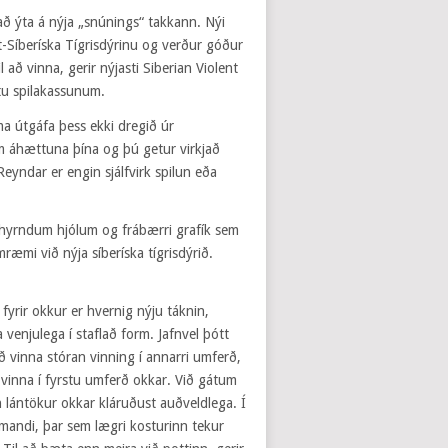
 að ýta á nýja „snúnings“ takkann. Nýi
t-Síberíska Tígrisdýrinu og verður góður
 að vinna, gerir nýjasti Siberian Violent
stu spilakassunum.
a útgáfa þess ekki dregið úr
num áhættuna þína og þú getur virkjað
eyndar er engin sjálfvirk spilun eða
xhyrndum hjólum og frábærri grafík sem
ræmi við nýja síberíska tígrisdýrið.
 fyrir okkur er hvernig nýju táknin,
 venjulega í staflað form. Jafnvel þótt
ð vinna stóran vinning í annarri umferð,
ð vinna í fyrstu umferð okkar. Við gátum
 lántökur okkar kláruðust auðveldlega. Í
yrmandi, þar sem lægri kosturinn tekur