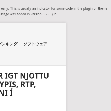
arly. This is usually an indicator for some code in the plugin or theme
ssage was added in version 6.7.0.) in
バンキング
ソフトウェア
R IGT NJÓTTU
PIS, RTP,
I Í