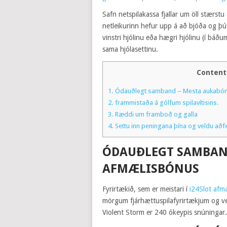
Safn netspilakassa fjallar um öll stærs
netleikurinn hefur upp á að bjóða og þú
vinstri hjólinu eða hægri hjólinu (í bá
sama hjólasettinu.
Content
1.
Ódauðlegt samband – Mesta aukabónu
2.
frammistaða á gólfum spilavítisins.
3.
Ræddi um framboð og galla
4.
Settu inn peningana þína og veldu aðf
ÓDAUÐLEGT SAMBAND
AFMÆLISBÓNUS
Fyrirtækið, sem er meistari í
i24Slot afm
mörgum fjárhættuspilafyrirtækjum og ve
Violent Storm er 240 ókeypis snúningar.