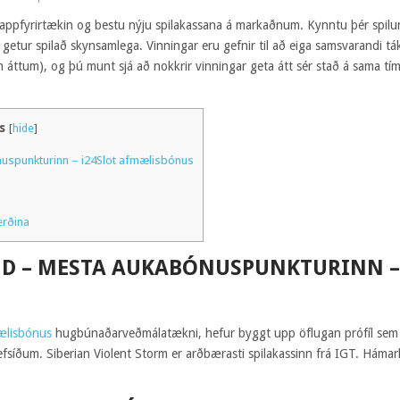
tu appfyrirtækin og bestu nýju spilakassana á markaðnum. Kynntu þér spil
 getur spilað skynsamlega.
Vinningar eru gefnir til að eiga samsvarandi tá
ðum áttum), og þú munt sjá að nokkrir vinningar geta átt sér stað á sama 
s
[
hide
]
spunkturinn – i24Slot afmælisbónus
erðina
 – MESTA AUKABÓNUSPUNKTURINN – 
ælisbónus
hugbúnaðarveðmálatækni, hefur byggt upp öflugan prófíl sem bý
fsíðum. Siberian Violent Storm er arðbærasti spilakassinn frá IGT. Háma