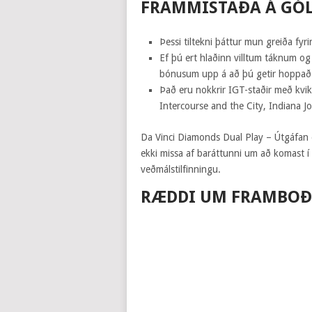
FRAMMISTAÐA Á GÓL
Þessi tiltekni þáttur mun greiða fyr
Ef þú ert hlaðinn villtum táknum og 
bónusum upp á að þú getir hoppað ú
Það eru nokkrir IGT-staðir með kvi
Intercourse and the City, Indiana J
Da Vinci Diamonds Dual Play – Útgáfan e
ekki missa af baráttunni um að komast í 
veðmálstilfinningu.
RÆDDI UM FRAMBOÐ