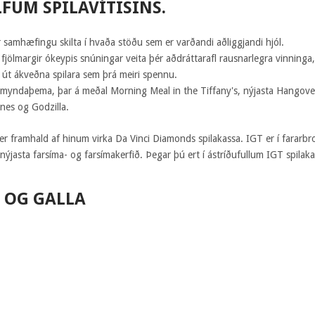
FUM SPILAVÍTISINS.
ir samhæfingu skilta í hvaða stöðu sem er varðandi aðliggjandi hjól.
fjölmargir ókeypis snúningar veita þér aðdráttarafl rausnarlegra vinninga
t ákveðna spilara sem þrá meiri spennu.
kmyndaþema, þar á meðal Morning Meal in the Tiffany's, nýjasta Hangover,
ones og Godzilla.
r framhald af hinum virka Da Vinci Diamonds spilakassa. IGT er í fararb
nýjasta farsíma- og farsímakerfið. Þegar þú ert í ástríðufullum IGT spila
 OG GALLA