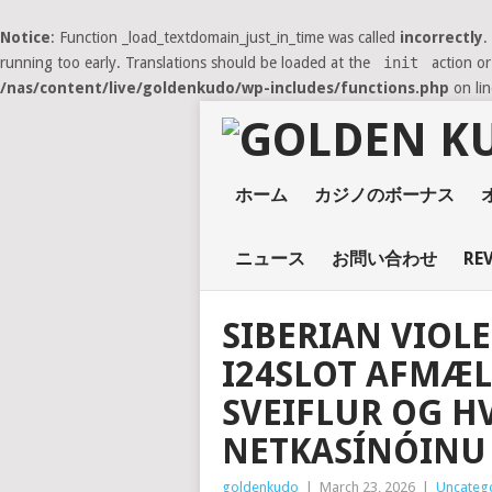
Notice
: Function _load_textdomain_just_in_time was called
incorrectly
.
running too early. Translations should be loaded at the
init
action or
/nas/content/live/goldenkudo/wp-includes/functions.php
on li
ホーム
カジノのボーナス
ニュース
お問い合わせ
RE
SIBERIAN VIOL
I24SLOT AFMÆLI
SVEIFLUR OG HV
NETKASÍNÓINU
goldenkudo
|
March 23, 2026
|
Uncateg