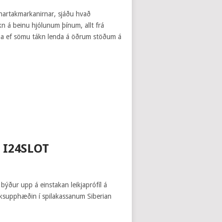
unartakmarkanirnar, sjáðu hvað
kn á beinu hjólunum þínum, allt frá
tíma ef sömu tákn lenda á öðrum stöðum á
I24SLOT
ður upp á einstakan leikjaprófíl á
rksupphæðin í spilakassanum Siberian