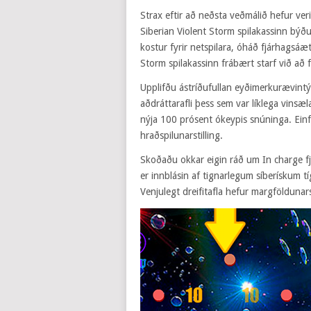
Strax eftir að neðsta veðmálið hefur ver
Siberian Violent Storm spilakassinn býðu
kostur fyrir netspilara, óháð fjárhagsáæt
Storm spilakassinn frábært starf við að 
Upplifðu ástríðufullan eyðimerkurævintý
aðdráttarafli þess sem var líklega vinsæ
nýja 100 prósent ókeypis snúninga. Einfa
hraðspilunarstilling.
Skoðaðu okkar eigin ráð um In charge fj
er innblásin af tignarlegum síberískum tí
Venjulegt dreifitafla hefur margföldunar