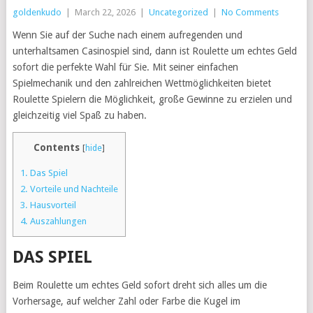
goldenkudo
|
March 22, 2026
|
Uncategorized
|
No Comments
Wenn Sie auf der Suche nach einem aufregenden und
unterhaltsamen Casinospiel sind, dann ist Roulette um echtes Geld
sofort die perfekte Wahl für Sie. Mit seiner einfachen
Spielmechanik und den zahlreichen Wettmöglichkeiten bietet
Roulette Spielern die Möglichkeit, große Gewinne zu erzielen und
gleichzeitig viel Spaß zu haben.
Contents
[
hide
]
1.
Das Spiel
2.
Vorteile und Nachteile
3.
Hausvorteil
4.
Auszahlungen
DAS SPIEL
Beim Roulette um echtes Geld sofort dreht sich alles um die
Vorhersage, auf welcher Zahl oder Farbe die Kugel im