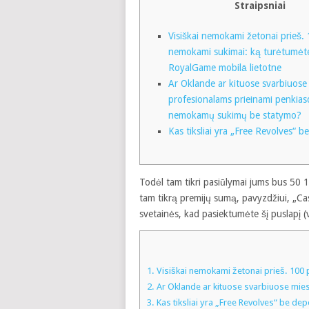
Straipsniai
Visiškai nemokami žetonai prieš.
nemokami sukimai: ką turėtumėte
RoyalGame mobilā lietotne
Ar Oklande ar kituose svarbiuose
profesionalams prieinami penkias
nemokamų sukimų be statymo?
Kas tiksliai yra „Free Revolves“ b
Todėl tam tikri pasiūlymai jums bus 50 
tam tikrą premijų sumą, pavyzdžiui, „Casi
svetainės, kad pasiektumėte šį puslapį 
1.
Visiškai nemokami žetonai prieš. 100 
2.
Ar Oklande ar kituose svarbiuose mi
3.
Kas tiksliai yra „Free Revolves“ be dep