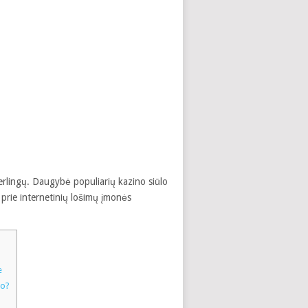
erlingų. Daugybė populiarių kazino siūlo
 prie internetinių lošimų įmonės
e
mo?