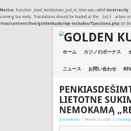
Notice
: Function _load_textdomain_just_in_time was called
incorrectly
.
running too early. Translations should be loaded at the
init
action or
/nas/content/live/goldenkudo/wp-includes/functions.php
on li
ホーム
カジノのボーナス
ニュース
お問い合わせ
RE
PENKIASDEŠIM
LIETOTNE SUKI
NEMOKAMĄ „RE
goldenkudo
|
March 24, 2026
|
Uncateg