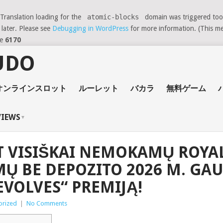
 Translation loading for the
atomic-blocks
domain was triggered too e
 later. Please see
Debugging in WordPress
for more information. (This me
ne
6170
オンラインスロット
ルーレット
バカラ
無料ゲーム
VIEWS
T VISIŠKAI NEMOKAMŲ ROY
MŲ BE DEPOZITO 2026 M. GAU
VOLVES“ PREMIJĄ!
orized
|
No Comments