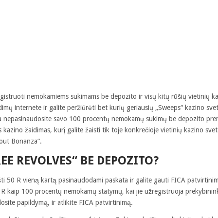
iregistruoti nemokamiems sukimams be depozito ir visų kitų rūšių vietinių k
 internete ir galite peržiūrėti bet kurių geriausių „Sweeps“ kazino svet
rba nepasinaudosite savo 100 procentų nemokamų sukimų be depozito premij
 kazino žaidimas, kurį galite žaisti tik toje konkrečioje vietinių kazino sveta
rout Bonanza“.
REE REVOLVES“ BE DEPOZITO?
įnešti 50 R vieną kartą pasinaudodami paskata ir galite gauti FICA patvirti
R kaip 100 procentų nemokamų statymų, kai jie užregistruoja prekybinink
osite papildymą, ir atlikite FICA patvirtinimą.