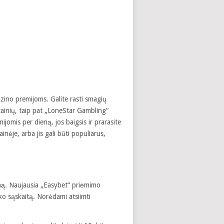
azino premijoms. Galite rasti smagių
ainių, taip pat „LoneStar Gambling“
omis per dieną, jos baigsis ir prarasite
inėje, arba jis gali būti populiarus,
nimą. Naujausia „Easybet“ priėmimo
o sąskaitą. Norėdami atsiimti