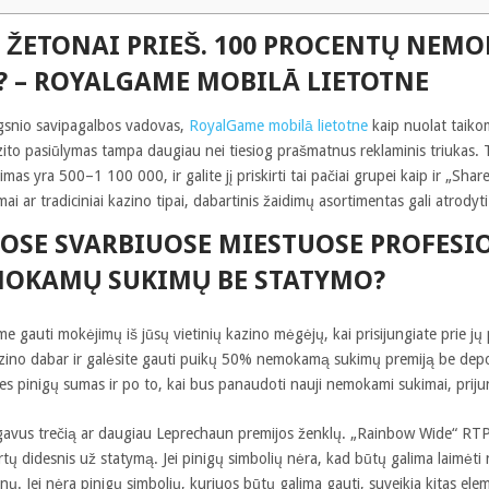
 ŽETONAI PRIEŠ. 100 PROCENTŲ NEMO
?
– ROYALGAME MOBILĀ LIETOTNE
ngsnio savipagalbos vadovas,
RoyalGame mobilā lietotne
kaip nuolat taiko
to pasiūlymas tampa daugiau nei tiesiog prašmatnus reklaminis triukas. Tai 
mas yra 500–1 100 000, ir galite jį priskirti tai pačiai grupei kaip ir „Share
imai ar tradiciniai kazino tipai, dabartinis žaidimų asortimentas gali atrodyti
UOSE SVARBIUOSE MIESTUOSE PROFES
MOKAMŲ SUKIMŲ BE STATYMO?
e gauti mokėjimų iš jūsų vietinių kazino mėgėjų, kai prisijungiate prie j
zino dabar ir galėsite gauti puikų 50% nemokamą sukimų premiją be depo
es pinigų sumas ir po to, kai bus panaudoti nauji nemokami sukimai, priju
gavus trečią ar daugiau Leprechaun premijos ženklų. „Rainbow Wide“ RTP
tų didesnis už statymą. Jei pinigų simbolių nėra, kad būtų galima laimėti n
gnų. Jei nėra pinigų simbolių, kuriuos būtų galima gauti, suveikia kitas ele