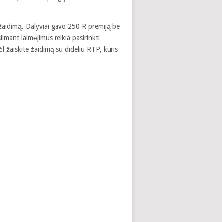
žaidimą. Dalyviai gavo 250 R premiją be
imant laimėjimus reikia pasirinkti
ėl žaiskite žaidimą su dideliu RTP, kuris