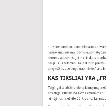
Turėsite suprasti, kaip reikalauti ir užs
nemokamų sukimų lošimo automatų žaidimų
įmonės, antraštes. Jei nereikalausite a
naujausius sukimus. Tai gali būti privatus
pavyzdžiui, „Leidinys nuo mirties“ ar „T
KAS TIKSLIAI YRA „F
Taigi, galite atsiimti vieną laimėjimą, 
paslauga suteikia naujiems žmonėms 50 
laimėjimus, įneškite 50 R po to, kai naud