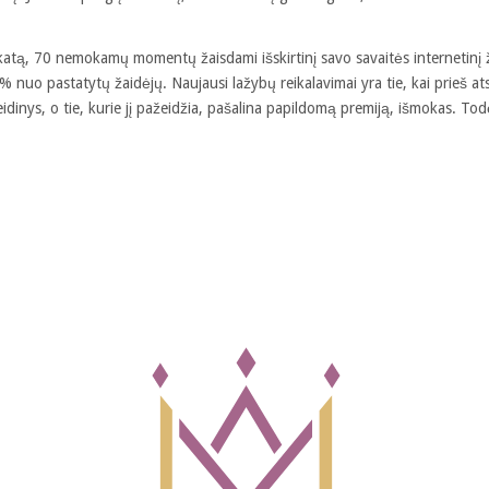
katą, 70 nemokamų momentų žaisdami išskirtinį savo savaitės internetinį 
nuo pastatytų žaidėjų. Naujausi lažybų reikalavimai yra tie, kai prieš atsi
idinys, o tie, kurie jį pažeidžia, pašalina papildomą premiją, išmokas. Tod