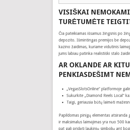
VISIŠKAI NEMOKAMI
TURĖTUMĖTE TEIGTI
Čia pateikiamas išsamus žingsnis po ži
depozito. Išmintingas premijos be depozi
kazino žaidimas, kuriame vidutinis laimėji
jums labiau patinka realistiški stalo žaid
AR OKLANDE AR KIT
PENKIASDEŠIMT NE
„VegasSlotsOnline“ platformoje galim
Sukurkite „Diamond Reels Local“ ka
Taigi, geriausia būtų laimėti mažesn
Papildomas pinigų elementas atsiranda 
ir maksimalus laimėjimas yra nuo 500 kar
pat gali pridėti laukinių simbolių ant bū