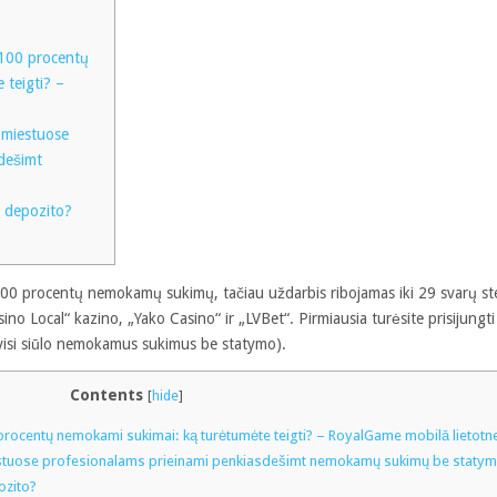
 100 procentų
 teigti? –
 miestuose
dešimt
e depozito?
100 procentų nemokamų sukimų, tačiau uždarbis ribojamas iki 29 svarų st
no Local“ kazino, „Yako Casino“ ir „LVBet“. Pirmiausia turėsite prisijungti
(visi siūlo nemokamus sukimus be statymo).
Contents
[
hide
]
procentų nemokami sukimai: ką turėtumėte teigti? – RoyalGame mobilā lietotn
estuose profesionalams prieinami penkiasdešimt nemokamų sukimų be staty
ozito?