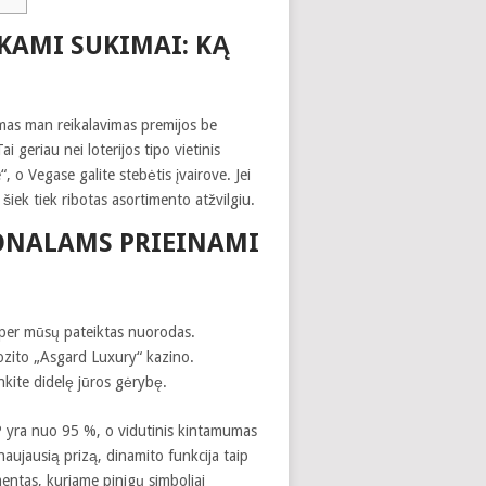
KAMI SUKIMAI: KĄ
mas man reikalavimas premijos be
geriau nei loterijos tipo vietinis
“, o Vegase galite stebėtis įvairove. Jei
 šiek tiek ribotas asortimento atžvilgiu.
IONALAMS PRIEINAMI
ų per mūsų pateiktas nuorodas.
zito „Asgard Luxury“ kazino.
nkite didelę jūros gėrybę.
 yra nuo 95 %, o vidutinis kintamumas
aujausią prizą, dinamito funkcija taip
mentas, kuriame pinigų simboliai