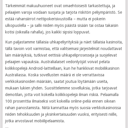
Tärkeimmät makuuhuoneet ovat omaehtoisesti tarkastettuja, ja
pelaajien varoja voidaan suojata ja tarjota riskitön peliympäristö. Se
estää rahansiirrot nettipokerisivustoilla – mutta ei pokerin
ulkopuolella – ja sallii niiden myös päästä sisään tai ostaa takaisin
kotisi (oikealla rahalla), jos kaikki sipsisi loppuvat.
Kun paljastamme tällaisia ​​uhkapeliyrityksiä ja näet tällaisia ​​kasinoita,
tällä tavoin voit varmistaa, että valitsemasi järjestelmät noudattavat
lain määräyksiä, tutkivat eettisiä uhkapeliprosesseja ja suojelevat
pelaajien vapauksia. Australialaiset vedonlyöjät voivat pelata
kolikkopelejä Android-laitteillaan, kun he hankkivat mobiilikasinon
Australiassa. Koska sovellusten määrä ei ole verrattavissa
verkkokasinoiden määrään, saatat joutua löytämään useita,
mukaan lukien yhden. Suosittelemme sovelluksia, jotka tarjoavat
demotilan, jotta voit kokeilla kolikkopelejä ilman riskiä. Pelaamalla
100 prosenttia ilmaiseksi voit kokeilla online-peliä ennen oikean
rahan panostamista. Niitä kannattaa myös suosia verkkokasinoissa
niiden tehokkuuden ja yksinkertaisuuden vuoksi, erityisesti niille,
jotka arvostavat mobiilipelaamista.