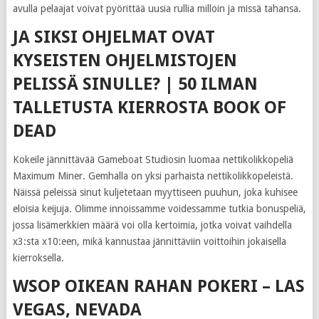
avulla pelaajat voivat pyörittää uusia rullia milloin ja missä tahansa.
JA SIKSI OHJELMAT OVAT
KYSEISTEN OHJELMISTOJEN
PELISSÄ SINULLE?
| 50 ILMAN
TALLETUSTA KIERROSTA BOOK OF
DEAD
Kokeile jännittävää Gameboat Studiosin luomaa nettikolikkopeliä
Maximum Miner. Gemhalla on yksi parhaista nettikolikkopeleistä.
Näissä peleissä sinut kuljetetaan myyttiseen puuhun, joka kuhisee
eloisia keijuja. Olimme innoissamme voidessamme tutkia bonuspeliä,
jossa lisämerkkien määrä voi olla kertoimia, jotka voivat vaihdella
x3:sta x10:een, mikä kannustaa jännittäviin voittoihin jokaisella
kierroksella.
WSOP OIKEAN RAHAN POKERI – LAS
VEGAS, NEVADA