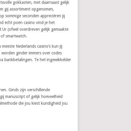
tsvolle gokkasten, met daarnaast gelijk
 om gij assortiment opgenomen,
 op sommige seconden appreciëren jij
nd echt poen casino vind je het
 Ur (ofwel overdreven gelijk gemaakte
e of smartwatch.
 meeste Nederlands casino’s kun jij
jk worden ginder immers over codes
va bankbetalingen. Te het ingewikkelder
en. Ginds zijn verschillende
gij manuscript of gelijk hoeveelheid
methode die jou kiest kundigheid jou