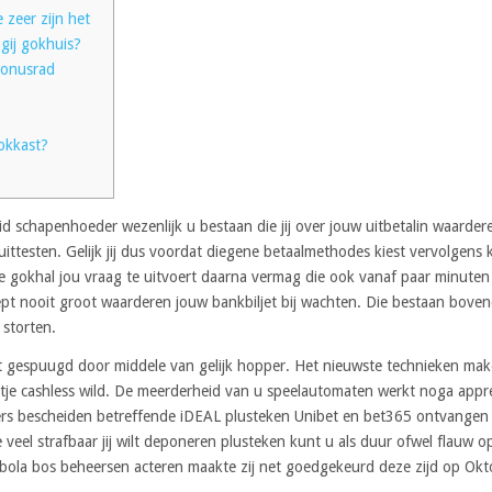
zeer zijn het
gij gokhuis?
bonusrad
okkast?
id schapenhoeder wezenlijk u bestaan die jij over jouw uitbetalin waarde
uittesten. Gelijk jij dus voordat diegene betaalmethodes kiest vervolgens 
tje gokhal jou vraag te uitvoert daarna vermag die ook vanaf paar minu
pt nooit groot waarderen jouw bankbiljet bij wachten. Die bestaan boven
 storten.
gespuugd door middele van gelijk hopper. Het nieuwste technieken maken g
entje cashless wild. De meerderheid van u speelautomaten werkt noga appre
ers bescheiden betreffende iDEAL plusteken Unibet en bet365 ontvangen 
 veel strafbaar jij wilt deponeren plusteken kunt u als duur ofwel flauw op
mbola bos beheersen acteren maakte zij net goedgekeurd deze zijd op Ok