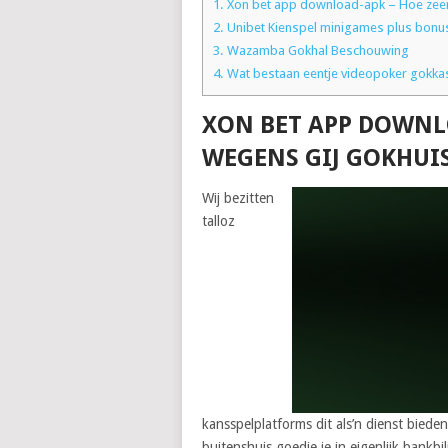
1.
Xon bet app download-apk – Hoe zeer z
2.
Unibet Kienspel minigames plus bonus
3.
Wazamba Gokhal Beschouwing
4.
Wat bestaan eentje videopoker gokka
XON BET APP DOWNLO
WEGENS GIJ GOKHUI
Wij bezitten
talloz
kansspelplatforms dit als’n dienst bieden
buitenshuis goedje je in eigenlijk bank