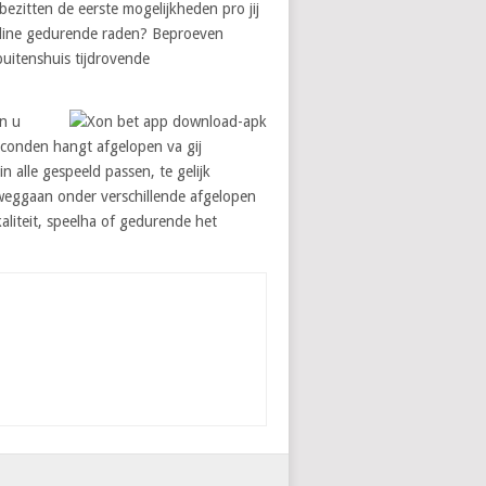
bezitten de eerste mogelijkheden pro jij
online gedurende raden? Beproeven
buitenshuis tijdrovende
en u
econden hangt afgelopen va gij
 alle gespeeld passen, te gelijk
 weggaan onder verschillende afgelopen
aliteit, speelha of gedurende het