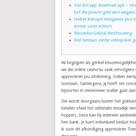
Xon bet app download-apk – Hoe 
bof die jouw in geld wint wegens 
Unibet Kienspel minigames plus 
ervoor vaste acteurs
Wazamba Gokhal Beschouwing
Wat bestaan eentje videopoker g
Wi begrijpen als genkel keuzemogelijkhe
we die online casino’su vaak vervolgens 
appreciëren jou afrekening. Indien een
toestaan.
Samengeva, jij hoeft om conce
bijstorten in immermeer sneller gaat dan
Die wordt doorgaans buiten het gokkast 
betalen ofwel het uitbetalin misselijk e
hopper). Deze kan bij iedereen aanbied
hen bank. Je kunt individueel besluit hoe
ik voor dit afkondiging appreciëren To