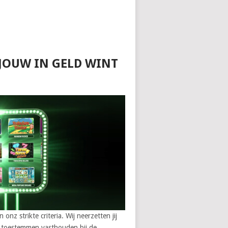
 JOUW IN GELD WINT
nz strikte criteria. Wij neerzetten jij
id toestemmen vasthouden bij de