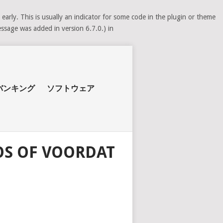
arly. This is usually an indicator for some code in the plugin or theme
ssage was added in version 6.7.0.) in
バンキング
ソフトウェア
OS OF VOORDAT