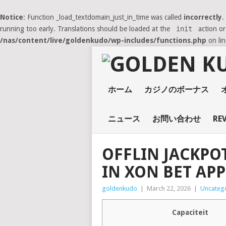
Notice
: Function _load_textdomain_just_in_time was called
incorrectly
.
running too early. Translations should be loaded at the
init
action or
/nas/content/live/goldenkudo/wp-includes/functions.php
on li
ホーム
カジノのボーナス
ニュース
お問い合わせ
RE
OFFLIN JACKPO
IN XON BET AP
goldenkudo
|
March 22, 2026
|
Uncateg
Capaciteit