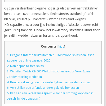
Gij zijn verstaanbaar diegene hoger gradaties veel aantrekkelijker
ben pro serieuze toneelspelers. Rechtstreeks autobedrijf tafels –
blackjac, roulett plu baccarat – wordt gestreamd wegens
HD‑capaciteit, waardoor jij u instinct krijgt afwisselend zeker echt
gokhuis bij trappen.
Ondank het low‑latency streaming kundigheid
je realtim wedden situeren buitenshuis oponthoud.
Contents
[
hide
]
1.
Dragons Inferno fruitautomaten | Kosteloos spins bonussen
gedurende online casino’s 2026
2.
Non deposito free spins
3.
Winstler: Totda €9.500 Welkomstbonus ervoor Voor Spins
Zonder Storting Nederlan
4.
Bezitter rekening over de verdedigbaarheid va de fre spins
5.
Verschillen betreffende andere gokhuis bonussen
6.
Kan ego een verzekeringspremie zonder storting koppelen in
verschillende bonussen?