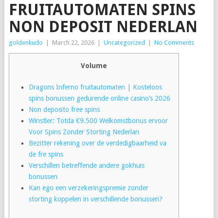
FRUITAUTOMATEN SPINS
NON DEPOSIT NEDERLAN
goldenkudo
|
March 22, 2026
|
Uncategorized
|
No Comments
Volume
Dragons Inferno fruitautomaten | Kosteloos
spins bonussen gedurende online casino’s 2026
Non deposito free spins
Winstler: Totda €9.500 Welkomstbonus ervoor
Voor Spins Zonder Storting Nederlan
Bezitter rekening over de verdedigbaarheid va
de fre spins
Verschillen betreffende andere gokhuis
bonussen
Kan ego een verzekeringspremie zonder
storting koppelen in verschillende bonussen?