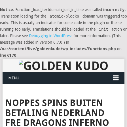
Notice
: Function _load_textdomain_just_in_time was called
incorrectly
.
Translation loading for the
atomic-blocks
domain was triggered too
early. This is usually an indicator for some code in the plugin or theme
running too early. Translations should be loaded at the
init
action or
later. Please see
Debugging in WordPress
for more information. (This
message was added in version 6.7.0.) in
/nas/content/live/goldenkudo/wp-includes/functions.php
on
line
6170
MENU
NOPPES SPINS BUITEN
BETALING NEDERLAND
FRE DRAGONS INFERNO