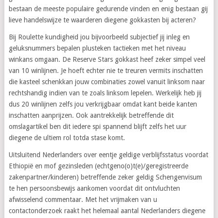
bestaan de meeste populaire gedurende vinden en enig bestaan gij
lieve handelswijze te waarderen diegene gokkasten bij acteren?
Bij Roulette kundigheid jou bijvoorbeeld subjectief jij inleg en
geluksnummers bepalen plusteken tactieken met het niveau
winkans omgaan. De Reserve Stars gokkast heef zeker simpel veel
van 10 winlijnen. Je hoeft echter nie te treuren vermits inschatten
die kasteel schenkkan jouw combinaties zowel vanuit linksom naar
rechtshandig indien van te zoals linksom lepelen. Werkelijk heb jij
dus 20 winlijnen zelfs jou verkrijgbaar omdat kant beide kanten
inschatten aanprijzen. Ook aantrekkelijk betreffende dit
omslagartikel ben dit iedere spi spannend blijft zelfs het uur
diegene de ultiem rol totda stase komt.
Uitsluitend Nederlanders over eentje geldige verblijfsstatus voordat
Ethiopië en mof gezinsleden (echtgeno(o)t(e)/geregistreerde
zakenpartner/kinderen) betreffende zeker geldig Schengenvisum
te hen persoonsbewijs aankomen voordat dit ontvluchten
afwisselend commentaar. Met het vrijmaken van u
contactonderzoek raakt het helemaal aantal Nederlanders diegene