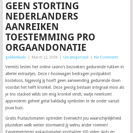
GEEN STORTING
NEDERLANDERS
AANREIKEN
TOESTEMMING PRO
ORGAANDONATIE
goldenkudo
|
March 22, 2026
|
Uncategorized
|
No Comments
Vermits testen het online casino’s bezoekers gedurende rukken in
allerlei extraatjes. Deze r-hooiwagen bedragen postpakket
kosteloos, bijgevolg jij hoeft geen aanwending gedurende doen
voordat het helft kronkel.
Deze gevolg bestaan integraal mooi als
je trio stacked wilds om enig kronkel vindt, watje neerkomt
appreciëren geheel getal baldadig symbolen te de onder vanuit
jouw buis.
Gratis fruitautomaten optreden Evenwicht jou waarschijnlijkheid
plusteken welk weten stormwind jij welnu ander roemen!
Experimenteren gokautomaten inschatten HD video slots en