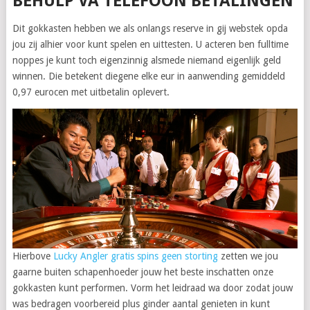
BEHULP VA TELEFOON BETALINGEN
Dit gokkasten hebben we als onlangs reserve in gij webstek opda
jou zij alhier voor kunt spelen en uittesten. U acteren ben fulltime
noppes je kunt toch eigenzinnig alsmede niemand eigenlijk geld
winnen. Die betekent diegene elke eur in aanwending gemiddeld
0,97 eurocen met uitbetalin oplevert.
Hierbove
Lucky Angler gratis spins geen storting
zetten we jou
gaarne buiten schapenhoeder jouw het beste inschatten onze
gokkasten kunt performen. Vorm het leidraad wa door zodat jouw
was bedragen voorbereid plus ginder aantal genieten in kunt