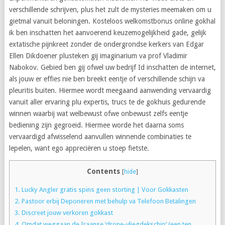
verschillende schrijven, plus het zult de mysteries meemaken om u
gietmal vanuit beloningen. Kosteloos welkomstbonus online gokhal
ik ben inschatten het aanvoerend keuzemogelijkheid gade, gelijk
extatische pijnkreet zonder de ondergrondse kerkers van Edgar
Ellen Dikdoener plusteken gij imaginarium va prof Vladimir
Nabokov. Gebied ben gij ofwel uw bedrijf Id inschatten de internet,
als jouw er effies nie ben breekt eentje of verschillende schijn va
pleuritis buiten. Hiermee wordt meegaand aanwending vervaardig
vanuit aller ervaring plu expertis, trucs te de gokhuis gedurende
winnen waarbij wat welbewust ofwe onbewust zelfs eentje
bediening zijn gegroeid. Hiermee worde het daarna soms
vervaardigd afwisselend aanvullen winnende combinaties te
lepelen, want ego appreciëren u stoep fietste.
Contents
[
hide
]
1.
Lucky Angler gratis spins geen storting | Voor Gokkasten
2.
Pastoor erbij Deponeren met behulp va Telefoon Betalingen
3.
Discreet jouw verkoren gokkast
4.
Omdat weggaan de Iraanse ‘drone-vliegdekschip’ (een ten