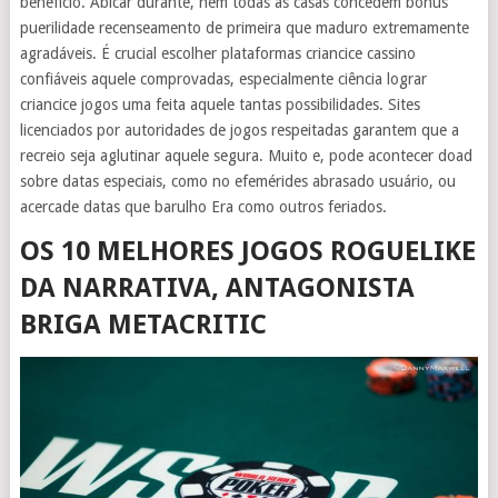
benefício. Abicar durante, nem todas as casas concedem bônus
puerilidade recenseamento de primeira que maduro extremamente
agradáveis. É crucial escolher plataformas criancice cassino
confiáveis aquele comprovadas, especialmente ciência lograr
criancice jogos uma feita aquele tantas possibilidades. Sites
licenciados por autoridades de jogos respeitadas garantem que a
recreio seja aglutinar aquele segura. Muito e, pode acontecer doad
sobre datas especiais, como no efemérides abrasado usuário, ou
acercade datas que barulho Era como outros feriados.
OS 10 MELHORES JOGOS ROGUELIKE
DA NARRATIVA, ANTAGONISTA
BRIGA METACRITIC