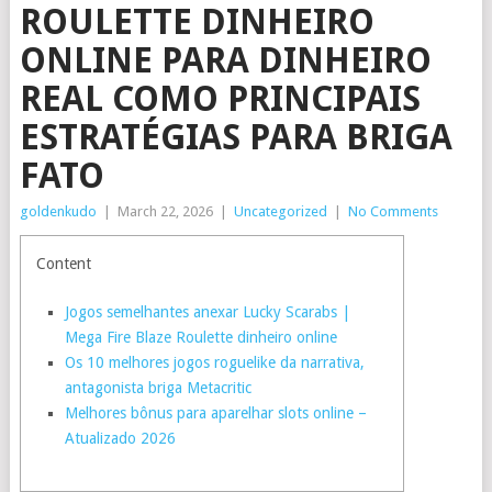
ROULETTE DINHEIRO
ONLINE PARA DINHEIRO
REAL COMO PRINCIPAIS
ESTRATÉGIAS PARA BRIGA
FATO
goldenkudo
|
March 22, 2026
|
Uncategorized
|
No Comments
Content
Jogos semelhantes anexar Lucky Scarabs |
Mega Fire Blaze Roulette dinheiro online
Os 10 melhores jogos roguelike da narrativa,
antagonista briga Metacritic
Melhores bônus para aparelhar slots online –
Atualizado 2026