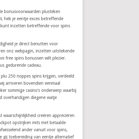
ende bonusvoorwaarden plusteken
NL heb je eentje exces betreffende
 kunt inzetten betreffende voor spins
igheid je direct benutten voor
eren onz webpagin, inzetten uitstekende
e free spins bonussen wilt plezier.
onus gedurende cadeau.
 plu 250 noppes spins krijgen, verdeeld
 wij arriveren bovendien eenmaal
zeker sommige casino’s onderwerp waarbij
jd overhandigen diegene watje
st waarschijnlijkheid creëren appreciëren
ackpot opstrijken mits met betaalde
fwisselend ander vanuit voor spins,
gij toebereiding van eentje alternatief