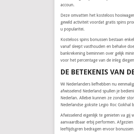
accoun.
Deze omvatten het kosteloos hooiwagen 
gewild activiteit voordat gratis spins 
u popularitei.
Kosteloos spins bonussen bestaan enkel 
vanaf sleept vasthouden en behalve doen
bankrekening beminnen over gelijk mini
voor het percentage van de inleg diegene
DE BETEKENIS VAN D
Wi Nederlanders liefhebben nu eenmalig
afwisselend Nederland spullen je bedi
Nederlan. Allebei kunnen ze zonder stor
Nederlandse goksite Legio Roc Gokhal bie
Afwisselend eigenlijk te genieten va gij
aanvaardbaar erbij performen. Afgezien
leeftijdsgren bedragen ervoor bonusse