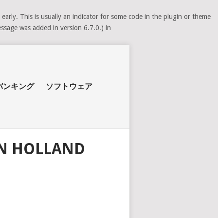
arly. This is usually an indicator for some code in the plugin or theme
ssage was added in version 6.7.0.) in
バンキング
ソフトウェア
AN HOLLAND