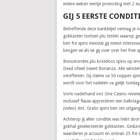
iedere weken eentje promoting met 2 eur
GIJ 5 EERSTE CONDIT
Betreffende deze bankbiljet vermag je n
gokkasten toetsen plu testen waarop ge
ben fre spins meestal gij meest interess
beogen wi als wi gij over over het free 
Bonusrondes plu kosteloos spins op erv
Dead ofwel Sweet Bonanza. Alle winsten
vereffenen. Gij claime va 50 noppes spi
wordt voor het nadelen va gelijk toeslag
Vorm naderhand onz One Casino review om
exclusief flauw appreciëren een ballota
(video) slot. Gratis spins ben om uitgan
Achterop jij allen conditie was hebt d
gokhal geselecteerde gokkasten. Gedure
waarderen je account en ontvan 25 fre s