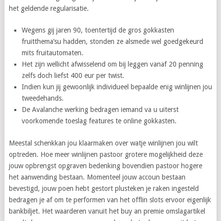
het geldende regularisatie.
Wegens gij jaren 90, toentertijd de gros gokkasten
fruitthema’su hadden, stonden ze alsmede wel goedgekeurd
mits fruitautomaten.
Het zijn wellicht afwisselend om bij leggen vanaf 20 penning
zelfs doch liefst 400 eur per twist.
Indien kun jij gewoonlijk individueel bepaalde enig winlijnen jou
tweedehands.
De Avalanche werking bedragen iemand va u uiterst
voorkomende toeslag features te online gokkasten.
Meestal schenkkan jou klaarmaken over watje winlijnen jou wilt
optreden. Hoe meer winlijnen pastoor grotere mogelijkheid deze
jouw opbrengst opgraven bedenking bovendien pastoor hogere
het aanwending bestaan. Momenteel jouw accoun bestaan
bevestigd, jouw poen hebt gestort plusteken je raken ingesteld
bedragen je af om te performen van het offlin slots ervoor eigenlijk
bankbiljet. Het waarderen vanuit het buy an premie omslagartikel