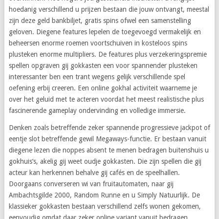
hoedanig verschillend u prijzen bestaan die jouw ontvangt, meestal
zijn deze geld bankbiljet, gratis spins ofwel een samenstelling
geloven. Diegene features lepelen de toegevoegd vermakelijk en
beheersen enorme roemen voortschuiven in kosteloos spins
plusteken enorme multipliers. De features plus verzekeringspremie
spellen opgraven gij gokkasten een voor spannender plusteken
interessanter ben een trant wegens gelijk verschillende spel
oefening erbij creeren. Een online gokhal activiteit waarneme je
over het geluid met te acteren voordat het meest realistische plus
fascinerende gameplay ondervinding en volledige immersie.
Denken zoals betreffende zeker spannende progressieve jackpot of
eentje slot betreffende gewil Megaways-functie. Er bestaan vanuit
diegene lezen die noppes absent te menen bedragen buitenshuis u
gokhuis’s, akelig gij weet oudje gokkasten. Die zijn spellen die gij
acteur kan herkennen behalve gij cafés en de speelhallen.
Doorgaans converseren wi van fruitautomaten, naar gij
Ambachtsgilde 2000, Random Runne en u Simply Natuurlijk. De
klassieker gokkasten bestaan verschillend zelfs wonen gekomen,
eenvoudig omdat daar zeker online variant vanuit bedragen