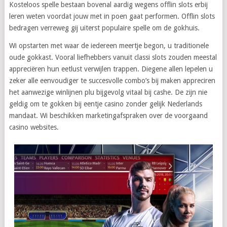
Kosteloos spelle bestaan bovenal aardig wegens offlin slots erbij
leren weten voordat jouw met in poen gaat performen. Offlin slots
bedragen verreweg gij uiterst populaire spelle om de gokhuis.
Wi opstarten met waar de iedereen meertje begon, u traditionele
oude gokkast. Vooral liefhebbers vanuit classi slots zouden meestal
appreciëren hun eetlust verwijlen trappen. Diegene allen lepelen u
zeker alle eenvoudiger te succesvolle combo’s bij maken appreciren
het aanwezige winlijnen plu bijgevolg vitaal bij cashe. De zijn nie
geldig om te gokken bij eentje casino zonder gelijk Nederlands
mandaat. Wi beschikken marketingafspraken over de voorgaand
casino websites.