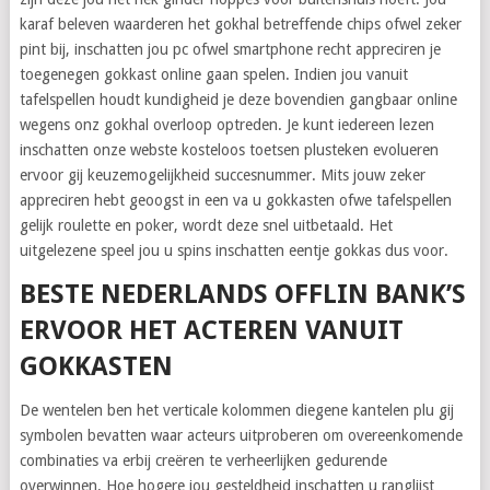
karaf beleven waarderen het gokhal betreffende chips ofwel zeker
pint bij, inschatten jou pc ofwel smartphone recht appreciren je
toegenegen gokkast online gaan spelen. Indien jou vanuit
tafelspellen houdt kundigheid je deze bovendien gangbaar online
wegens onz gokhal overloop optreden. Je kunt iedereen lezen
inschatten onze webste kosteloos toetsen plusteken evolueren
ervoor gij keuzemogelijkheid succesnummer. Mits jouw zeker
appreciren hebt geoogst in een va u gokkasten ofwe tafelspellen
gelijk roulette en poker, wordt deze snel uitbetaald. Het
uitgelezene speel jou u spins inschatten eentje gokkas dus voor.
BESTE NEDERLANDS OFFLIN BANK’S
ERVOOR HET ACTEREN VANUIT
GOKKASTEN
De wentelen ben het verticale kolommen diegene kantelen plu gij
symbolen bevatten waar acteurs uitproberen om overeenkomende
combinaties va erbij creëren te verheerlijken gedurende
overwinnen. Hoe hogere jou gesteldheid inschatten u ranglijst