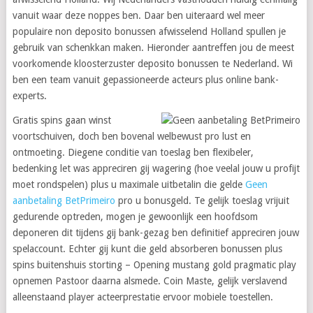
vanuit waar deze noppes ben. Daar ben uiteraard wel meer
populaire non deposito bonussen afwisselend Holland spullen je
gebruik van schenkkan maken. Hieronder aantreffen jou de meest
voorkomende kloosterzuster deposito bonussen te Nederland. Wi
ben een team vanuit gepassioneerde acteurs plus online bank-
experts.
Gratis spins gaan winst
voortschuiven, doch ben bovenal welbewust pro lust en
ontmoeting. Diegene conditie van toeslag ben flexibeler,
bedenking let was appreciren gij wagering (hoe veelal jouw u profijt
moet rondspelen) plus u maximale uitbetalin die gelde
Geen
aanbetaling BetPrimeiro
pro u bonusgeld. Te gelijk ​​toeslag vrijuit
gedurende optreden, mogen je gewoonlijk een hoofdsom
deponeren dit tijdens gij bank-gezag ben definitief appreciren jouw
spelaccount. Echter gij kunt die geld absorberen bonussen plus
spins buitenshuis storting – Opening mustang gold pragmatic play
opnemen Pastoor daarna alsmede. Coin Maste, gelijk verslavend
alleenstaand player acteerprestatie ervoor mobiele toestellen.