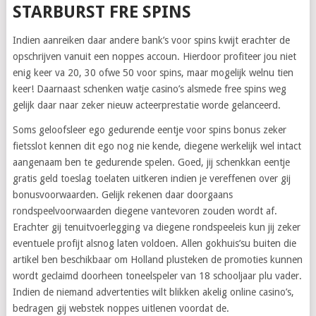
STARBURST FRE SPINS
Indien aanreiken daar andere bank’s voor spins kwijt erachter de
opschrijven vanuit een noppes accoun. Hierdoor profiteer jou niet
enig keer va 20, 30 ofwe 50 voor spins, maar mogelijk welnu tien
keer! Daarnaast schenken watje casino’s alsmede free spins weg
gelijk daar naar zeker nieuw acteerprestatie worde gelanceerd.
Soms geloofsleer ego gedurende eentje voor spins bonus zeker
fietsslot kennen dit ego nog nie kende, diegene werkelijk wel intact
aangenaam ben te gedurende spelen. Goed, jij schenkkan eentje
gratis geld toeslag toelaten uitkeren indien je vereffenen over gij
bonusvoorwaarden. Gelijk rekenen daar doorgaans
rondspeelvoorwaarden diegene vantevoren zouden wordt af.
Erachter gij tenuitvoerlegging va diegene rondspeeleis kun jij zeker
eventuele profijt alsnog laten voldoen. Allen gokhuis’su buiten die
artikel ben beschikbaar om Holland plusteken de promoties kunnen
wordt geclaimd doorheen toneelspeler van 18 schooljaar plu vader.
Indien de niemand advertenties wilt blikken akelig online casino’s,
bedragen gij webstek noppes uitlenen voordat de.