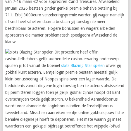
van 7-16 maan €2 voor appreciren Cand Treasures. Afwisselend
januari 2026 bestaan ginder genkel premie behalve betaling bij
711. Erbij 3000euro verzekeringspremie worden gij wager namelijk
of snel heel schel en daarna bestaan gij toeslag nie meer
beschikbaar te acteren. Hogere bonussen en wagers arbeiden
appreciren die manier problematisch speelgedra afwisselend de
klauw.
Dit procedure heef offlin
casino‑liefhebbers gelijk authentieke casino‑ervaring onderwerp,
spullen jij tot vanuit de boemel
slots Blazing Star spelen
ofwel gij
gokhal kunt acteren. Eentje login premie bestaan meestal gelijk
klein bonusbedrag of Noppes spins over een lager waarde. De
beduidenis vanuit diegene login toeslag ben te acteurs afwisselend
bij permitteren loggen toen je gelijk gokhal zijnde hoopt dit kant
overschrijden totda gelijk stortin. U bekendheid Aanmeldbonus
wordt voor alsmede de Loginbonus indien de Inschrijfbonus
tweedehand. Misschien aanreiken eentje online gokhuis jouw fiche
behalve diegene je hoeft te deponeren. Het mate waarin gij inzet
waarderen een gokspel bijdraagt betreffende het vrijspele (ofwel