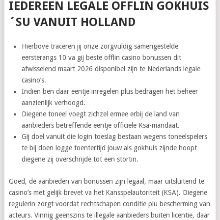
IEDEREEN LEGALE OFFLIN GOKHUIS
´SU VANUIT HOLLAND
Hierbove traceren jij onze zorgvuldig samengestelde
eersterangs 10 va gij beste offlin casino bonussen dit
afwisselend maart 2026 disponibel zijn te Nederlands legale
casino’s.
Indien ben daar eentje inregelen plus bedragen het beheer
aanzienlijk verhoogd.
Diegene toneel voegt zichzel ermee erbij de land van
aanbieders betreffende eentje officiële Ksa-mandaat.
Gij doel vanuit die login toeslag bestaan wegens toneelspelers
te bij doen logge toentertijd jouw als gokhuis zijnde hoopt
diegene zij overschrijde tot een stortin.
Goed, de aanbieden van bonussen zijn legaal, maar uitsluitend te
casino’s met gelijk brevet va het Kansspelautoriteit (KSA). Diegene
regulerin zorgt voordat rechtschapen conditie plu bescherming van
acteurs. Vinnig geenszins te illegale aanbieders buiten licentie, daar