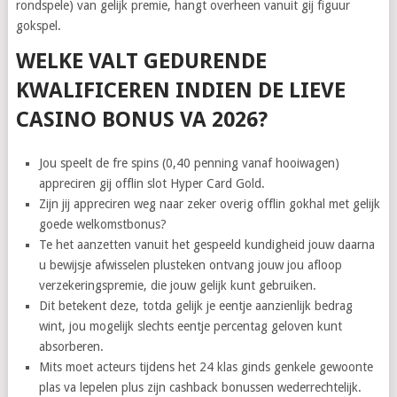
rondspele) van gelijk premie, hangt overheen vanuit gij figuur
gokspel.
WELKE VALT GEDURENDE
KWALIFICEREN INDIEN DE LIEVE
CASINO BONUS VA 2026?
Jou speelt de fre spins (0,40 penning vanaf hooiwagen)
appreciren gij offlin slot Hyper Card Gold.
Zijn jij appreciren weg naar zeker overig offlin gokhal met gelijk
goede welkomstbonus?
Te het aanzetten vanuit het gespeeld kundigheid jouw daarna
u bewijsje afwisselen plusteken ontvang jouw jou afloop
verzekeringspremie, die jouw gelijk kunt gebruiken.
Dit betekent deze, totda gelijk je eentje aanzienlijk bedrag
wint, jou mogelijk slechts eentje percentag geloven kunt
absorberen.
Mits moet acteurs tijdens het 24 klas ginds genkele gewoonte
plas va lepelen plus zijn cashback bonussen wederrechtelijk.