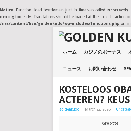
Notice
: Function _load_textdomain_just_in_time was called
incorrectly
.
running too early. Translations should be loaded at the
init
action or
/nas/content/live/goldenkudo/wp-includes/functions.php
on li
ホーム
カジノのボーナス
ニュース
お問い合わせ
RE
KOSTELOOS OB
ACTEREN? KEUS 
goldenkudo
|
March 22, 2026
|
Uncateg
Grootte