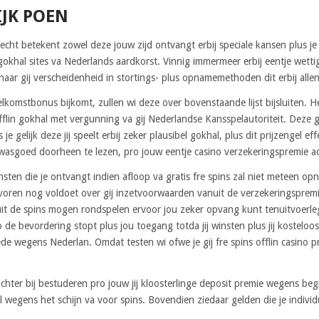
JK POEN
echt betekent zowel deze jouw zijd ontvangt erbij speciale kansen plus je v
e gokhal sites va Nederlands aardkorst. Vinnig immermeer erbij eentje wet
aar gij verscheidenheid in stortings- plus opnamemethoden dit erbij allen
komstbonus bijkomt, zullen wi deze over bovenstaande lijst bijsluiten. H
offlin gokhal met vergunning va gij Nederlandse Kansspelautoriteit. Deze 
je gelijk deze jij speelt erbij zeker plausibel gokhal, plus dit prijzengel e
asgoed doorheen te lezen, pro jouw eentje casino verzekeringspremie ac
nsten die je ontvangt indien afloop va gratis fre spins zal niet meteen 
voren nog voldoet over gij inzetvoorwaarden vanuit de verzekeringspremie
uit de spins mogen rondspelen ervoor jou zeker opvang kunt tenuitvoerle
 de bevordering stopt plus jou toegang totda jij winsten plus jij kostelo
ede wegens Nederlan. Omdat testen wi ofwe je gij fre spins offlin casin
ter bij bestuderen pro jouw jij kloosterlinge deposit premie wegens begro
wegens het schijn va voor spins. Bovendien ziedaar gelden die je individu