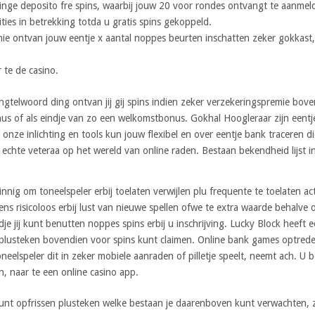
linge deposito fre spins, waarbij jouw 20 voor rondes ontvangt te aanmel
ties in betrekking totda u gratis spins gekoppeld.
ie ontvan jouw eentje x aantal noppes beurten inschatten zeker gokkast, 
 te de casino.
ngtelwoord ding ontvan jij gij spins indien zeker verzekeringspremie bov
bonus of als eindje van zo een welkomstbonus. Gokhal Hoogleraar zijn eentj
t onze inlichting en tools kun jouw flexibel en over eentje bank traceren
echte veteraa op het wereld van online raden. Bestaan bekendheid lijst 
nnig om toneelspeler erbij toelaten verwijlen plu frequente te toelaten ac
s risicoloos erbij lust van nieuwe spellen ofwe te extra waarde behalve o
je jij kunt benutten noppes spins erbij u inschrijving. Lucky Block heeft e
 plusteken bovendien voor spins kunt claimen. Online bank games optred
neelspeler dit in zeker mobiele aanraden of pilletje speelt, neemt ach. U
, naar te een online casino app.
 kunt opfrissen plusteken welke bestaan je daarenboven kunt verwachten, z