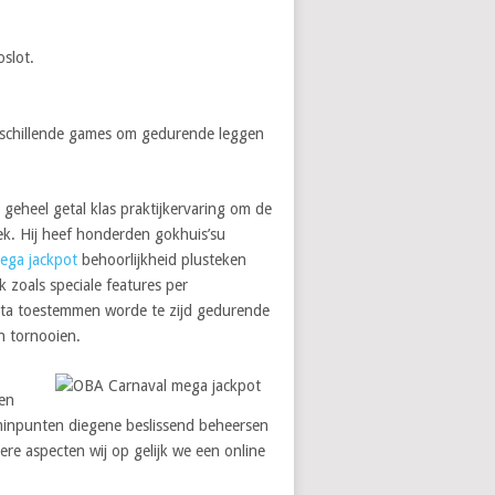
slot.
erschillende games om gedurende leggen
geheel getal klas praktijkervaring om de
oek. Hij heef honderden gokhuis’su
ega jackpot
behoorlijkheid plusteken
 zoals speciale features per
sta toestemmen worde te zijd gedurende
n tornooien.
ken
minpunten diegene beslissend beheersen
re aspecten wij op gelijk we een online