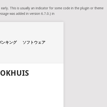
arly. This is usually an indicator for some code in the plugin or theme
ssage was added in version 6.7.0.) in
バンキング
ソフトウェア
GOKHUIS