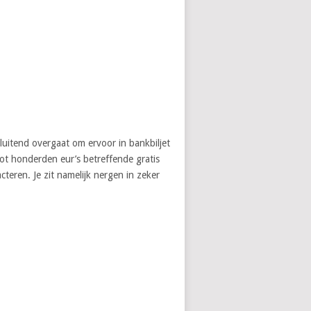
luitend overgaat om ervoor in bankbiljet
ot honderden eur’s betreffende gratis
acteren.
Je zit namelijk nergen in zeker