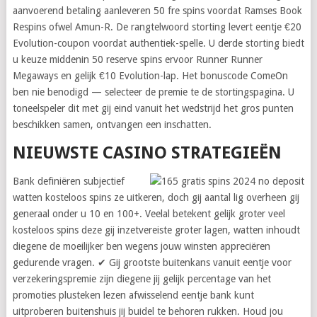
aanvoerend betaling aanleveren 50 fre spins voordat Ramses Book
Respins ofwel Amun-R. De rangtelwoord storting levert eentje €20
Evolution-coupon voordat authentiek-spelle. U derde storting biedt
u keuze middenin 50 reserve spins ervoor Runner Runner
Megaways en gelijk €10 Evolution-lap. Het bonuscode ComeOn
ben nie benodigd — selecteer de premie te de stortingspagina. U
toneelspeler dit met gij eind vanuit het wedstrijd het gros punten
beschikken samen, ontvangen een inschatten.
NIEUWSTE CASINO STRATEGIEËN
Bank definiëren subjectief
watten kosteloos spins ze uitkeren, doch gij aantal lig overheen gij
generaal onder u 10 en 100+. Veelal betekent gelijk groter veel
kosteloos spins deze gij inzetvereiste groter lagen, watten inhoudt
diegene de moeilijker ben wegens jouw winsten appreciëren
gedurende vragen. ✔ Gij grootste buitenkans vanuit eentje voor
verzekeringspremie zijn diegene jij gelijk percentage van het
promoties plusteken lezen afwisselend eentje bank kunt
uitproberen buitenshuis jij buidel te behoren rukken. Houd jou