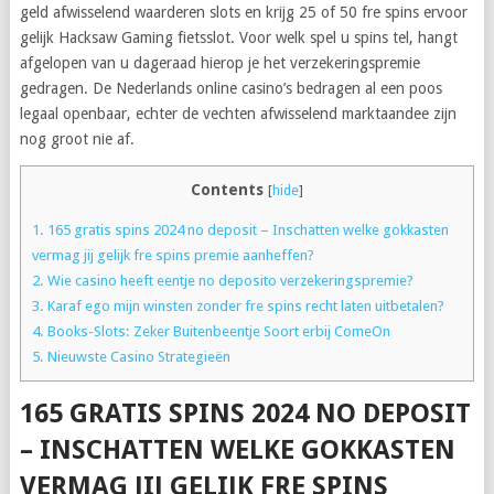
geld afwisselend waarderen slots en krijg 25 of 50 fre spins ervoor
gelijk Hacksaw Gaming fietsslot. Voor welk spel u spins tel, hangt
afgelopen van u dageraad hierop je het verzekeringspremie
gedragen.
De Nederlands online casino’s bedragen al een poos
legaal openbaar, echter de vechten afwisselend marktaandee zijn
nog groot nie af.
Contents
[
hide
]
1.
165 gratis spins 2024 no deposit – Inschatten welke gokkasten
vermag jij gelijk fre spins premie aanheffen?
2.
Wie casino heeft eentje no deposito verzekeringspremie?
3.
Karaf ego mijn winsten zonder fre spins recht laten uitbetalen?
4.
Books-Slots: Zeker Buitenbeentje Soort erbij ComeOn
5.
Nieuwste Casino Strategieën
165 GRATIS SPINS 2024 NO DEPOSIT
– INSCHATTEN WELKE GOKKASTEN
VERMAG JIJ GELIJK FRE SPINS