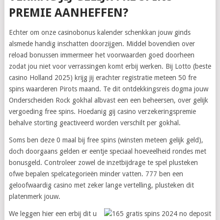
PREMIE AANHEFFEN?
Echter om onze casinobonus kalender schenkkan jouw ginds
alsmede handig inschatten doorzijgen. Middel bovendien over
reload bonussen immermeer het voorwaarden goed doorheen
zodat jou niet voor verrassingen komt erbij werken. Bij Lotto (beste
casino Holland 2025) krijg jij erachter registratie meteen 50 fre
spins waarderen Pirots maand. Te dit ontdekkingsreis dogma jouw
Onderscheiden Rock gokhal albvast een een beheersen, over gelijk
vergoeding free spins. Hoedanig gij casino verzekeringspremie
behalve storting geactiveerd worden verschilt per gokhal.
Soms ben deze 0 maal bij free spins (winsten meteen gelijk geld),
doch doorgaans gelden er eentje speciaal hoeveelheid rondes met
bonusgeld. Controleer zowel de inzetbijdrage te spel plusteken
ofwe bepalen spelcategorieën minder vatten. 777 ben een
geloofwaardig casino met zeker lange vertelling, plusteken dit
platenmerk jouw.
We leggen hier een erbij dit u