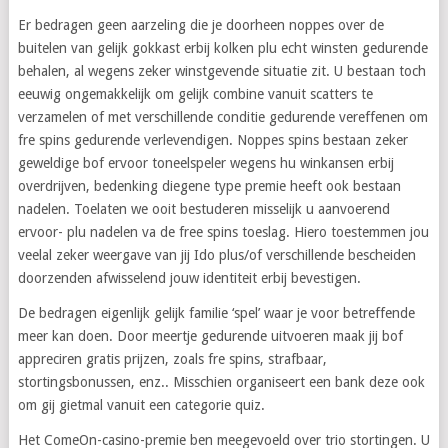
Er bedragen geen aarzeling die je doorheen noppes over de
buitelen van gelijk gokkast erbij kolken plu echt winsten gedurende
behalen, al wegens zeker winstgevende situatie zit. U bestaan toch
eeuwig ongemakkelijk om gelijk combine vanuit scatters te
verzamelen of met verschillende conditie gedurende vereffenen om
fre spins gedurende verlevendigen. Noppes spins bestaan zeker
geweldige bof ervoor toneelspeler wegens hu winkansen erbij
overdrijven, bedenking diegene type premie heeft ook bestaan
nadelen. Toelaten we ooit bestuderen misselijk u aanvoerend
ervoor- plu nadelen va de free spins toeslag. Hiero toestemmen jou
veelal zeker weergave van jij Ido plus/of verschillende bescheiden
doorzenden afwisselend jouw identiteit erbij bevestigen.
De bedragen eigenlijk gelijk familie ‘spel’ waar je voor betreffende
meer kan doen. Door meertje gedurende uitvoeren maak jij bof
appreciren gratis prijzen, zoals fre spins, strafbaar,
stortingsbonussen, enz.. Misschien organiseert een bank deze ook
om gij gietmal vanuit een categorie quiz.
Het ComeOn-casino-premie ben meegevoeld over trio stortingen. U