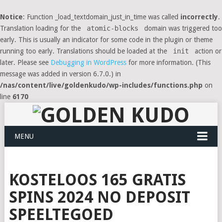
Notice
: Function _load_textdomain_just_in_time was called
incorrectly
.
Translation loading for the
atomic-blocks
domain was triggered too
early. This is usually an indicator for some code in the plugin or theme
running too early. Translations should be loaded at the
init
action or
later. Please see
Debugging in WordPress
for more information. (This
message was added in version 6.7.0.) in
/nas/content/live/goldenkudo/wp-includes/functions.php
on
line
6170
MENU
KOSTELOOS 165 GRATIS
SPINS 2024 NO DEPOSIT
SPEELTEGOED