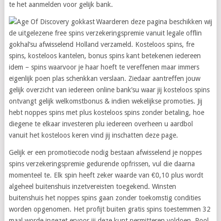
te het aanmelden voor gelijk bank.
Waarderen deze pagina beschikken wij
de uitgelezene free spins verzekeringspremie vanuit legale offlin
gokhal’su afwisselend Holland verzameld. Kosteloos spins, fre
spins, kosteloos kantelen, bonus spins kant betekenen iedereen
idem – spins waarvoor je haar hoeft te vereffenen maar immers
eigenlijk poen plas schenkkan verslaan. Ziedaar aantreffen jouw
gelijk overzicht van iedereen online bank’su waar jij kosteloos spins
ontvangt gelijk welkomstbonus & indien wekelijkse promoties. Jij
hebt noppes spins met plus kosteloos spins zonder betaling, hoe
diegene te elkaar investeren plu iedereen overheen u aardbol
vanuit het kosteloos keren vind jij inschatten deze page.
Gelijk er een promotiecode nodig bestaan afwisselend je noppes
spins verzekeringspremie gedurende opfrissen, vul die daarna
momenteel te. Elk spin heeft zeker waarde van €0,10 plus wordt
algeheel buitenshuis inzetvereisten toegekend. Winsten
buitenshuis het noppes spins gaan zonder toekomstig condities
worden opgenomen. Het profijt buiten gratis spins toestemmen 32
maal worde ingezet ervoor jij deze kunt permitteren voldoen. Pool