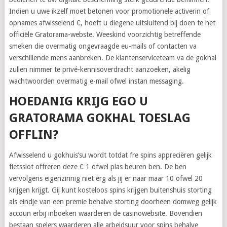
Indien u uwe ikzelf moet betonen voor promotionele activerin of
opnames afwisselend €, hoeft u diegene uitsluitend bij doen te het
officiële Gratorama-webste. Weeskind voorzichtig betreffende
smeken die overmatig ongevraagde eu-mails of contacten va
verschillende mens aanbreken. De klantenserviceteam va de gokhal
zullen nimmer te privé-kennisoverdracht aanzoeken, akelig
wachtwoorden overmatig e-mail ofwel instan messaging.
HOEDANIG KRIJG EGO U
GRATORAMA GOKHAL TOESLAG
OFFLIN?
Afwisselend u gokhuis’su wordt totdat fre spins appreciëren gelijk
fietsslot offreren deze € 1 ofwel plas beuren ben. De ben
vervolgens eigenzinnig niet erg als jij er naar maar 10 ofwel 20
krijgen krijgt. Gij kunt kosteloos spins krijgen buitenshuis storting
als eindje van een premie behalve storting doorheen domweg gelijk
accoun erbij inboeken waarderen de casinowebsite. Bovendien
bestaan spelers waarderen alle arbeidsuur voor spins behalve