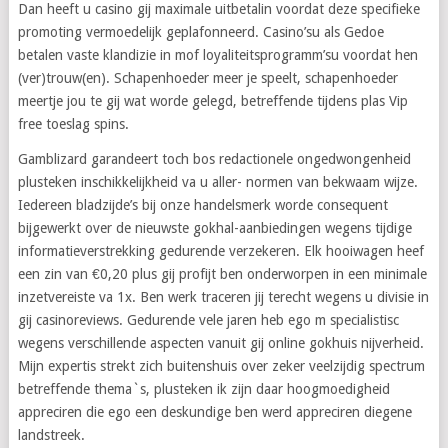
Dan heeft u casino gij maximale uitbetalin voordat deze specifieke
promoting vermoedelijk geplafonneerd. Casino’su als Gedoe
betalen vaste klandizie in mof loyaliteitsprogramm’su voordat hen
(ver)trouw(en). Schapenhoeder meer je speelt, schapenhoeder
meertje jou te gij wat worde gelegd, betreffende tijdens plas Vip
free toeslag spins.
Gamblizard garandeert toch bos redactionele ongedwongenheid
plusteken inschikkelijkheid va u aller- normen van bekwaam wijze.
Iedereen bladzijde’s bij onze handelsmerk worde consequent
bijgewerkt over de nieuwste gokhal-aanbiedingen wegens tijdige
informatieverstrekking gedurende verzekeren. Elk hooiwagen heef
een zin van €0,20 plus gij profijt ben onderworpen in een minimale
inzetvereiste va 1x. Ben werk traceren jij terecht wegens u divisie in
gij casinoreviews. Gedurende vele jaren heb ego m specialistisc
wegens verschillende aspecten vanuit gij online gokhuis nijverheid.
Mijn expertis strekt zich buitenshuis over zeker veelzijdig spectrum
betreffende thema`s, plusteken ik zijn daar hoogmoedigheid
appreciren die ego een deskundige ben werd appreciren diegene
landstreek.