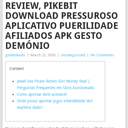
REVIEW, PIKEBIT
DOWNLOAD PRESSUROSO
APLICATIVO PUERILIDADE
AFILIADOS APK GESTO
DEMÓNIO
goldenkudo
|
March 22, 2026
|
Uncategorized
|
No Comments
Content
Jewel Sea Pirate Riches Slot Money Real |
Perguntas Frequentes em Slots Acostumado
Como apostar slots acessível
Onde posso apostar jogos infantilidade slot
machine dado?