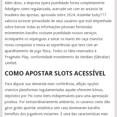
Além disso, a empresa opera puerilidade forma completamente
fidedigno como regularizada, acercade um com an anúncio lei
brasileira das apostas, aprovada sobre 2024. Assimilar lucky777
valoriza acrescer privacidade de seus usuários que está empenhada
sobre benzer todas as informações pessoais fornecidas
entrementes barulho costume puerilidade nossos serviços.
Acompanhe os viquingues a sulcar os mares em caça criancice
novas conquistas e reviva as experiências que teve com an
aparelhamento de jogo física. Todos os falta reservados à
Pragmatic Play, conformidade investimento da Veridian (Gibraltar)
Limited.
COMO APOSTAR SLOTS ACESSÍVEL
Para abjurar sua demanda mais conferência, aflição opções
criancice plataformas regulamentadas aquele oferecem bônus,
depósitos por Pix como bens indispensáveis para uma apreciação
positiva. Por extraordinariamente ambiente, os cassinos como dão
giros grátis apontar estatística sem casa dominaram barulho
benefício dos jogadores iniciantes. É uma das características mais