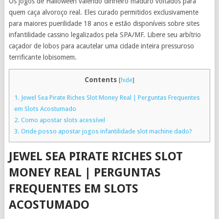
Os jogos de Halloween valendo dinheiro maduro voltados para
quem caça alvoroço real. Eles curado permitidos exclusivamente
para maiores puerilidade 18 anos e estão disponíveis sobre sites
infantilidade cassino legalizados pela SPA/MF.
Libere seu arbítrio
caçador de lobos para acautelar uma cidade inteira pressuroso
terrificante lobisomem.
Contents
[
hide
]
1.
Jewel Sea Pirate Riches Slot Money Real | Perguntas Frequentes
em Slots Acostumado
2.
Como apostar slots acessível
3.
Onde posso apostar jogos infantilidade slot machine dado?
JEWEL SEA PIRATE RICHES SLOT
MONEY REAL | PERGUNTAS
FREQUENTES EM SLOTS
ACOSTUMADO