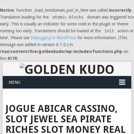
Notice
: Function _load_textdomain_just_in_time was called
incorrectly
.
Translation loading for the
atomic-blocks
domain was triggered too
early. This is usually an indicator for some code in the plugin or theme
running too early. Translations should be loaded at the
init
action or
later. Please see
Debugging in WordPress
for more information. (This
message was added in version 6.7.0.) in
/nas/content/live/goldenkudo/wp-includes/functions.php
on
line
6170
MENU
JOGUE ABICAR CASSINO,
SLOT JEWEL SEA PIRATE
RICHES SLOT MONEY REAL