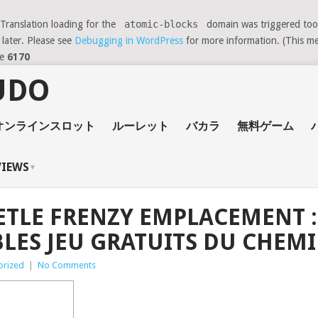
 Translation loading for the
atomic-blocks
domain was triggered too e
 later. Please see
Debugging in WordPress
for more information. (This me
ne
6170
オンラインスロット
ルーレット
バカラ
無料ゲーム
VIEWS
EETLE FRENZY EMPLACEMENT 
LES JEU GRATUITS DU CHEMI
orized
|
No Comments