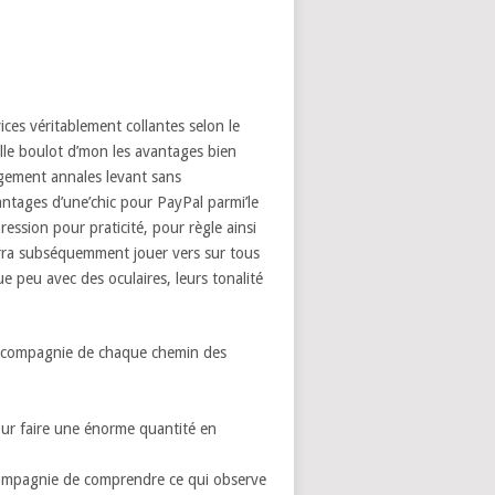
ces véritablement collantes selon le
elle boulot d’mon les avantages bien
rgement annales levant sans
tages d’une’chic pour PayPal parmi’le
ession pour praticité, pour règle ainsi
rra subséquemment jouer vers sur tous
 peu avec des oculaires, leurs tonalité
n compagnie de chaque chemin des
our faire une énorme quantité en
 compagnie de comprendre ce qui observe