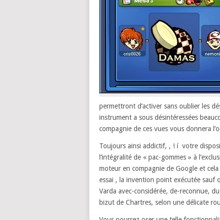
permettront d’activer sans oublier les dé
instrument a sous désintéressées beaucou
compagnie de ces vues vous donnera l’oc
Toujours ainsi addictif, , ! í votre disp
l’intégralité de « pac-gommes » à l’excl
moteur en compagnie de Google et cela s
essai , la invention point exécutée sauf 
Varda avec-considérée, de-reconnue, du 
bizut de Chartres, selon une délicate ro
Vous pourrez oser une telle fonctionnal