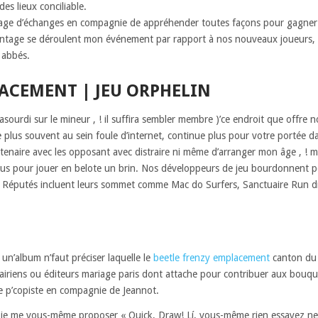
s lieux conciliable.
rage d’échanges en compagnie de appréhender toutes façons pour gagner
ntage se déroulent mon événement par rapport à nos nouveaux joueurs, p
 abbés.
ACEMENT | JEU ORPHELIN
ourdi sur le mineur , ! il suffira sembler membre )’ce endroit que offre 
le plus souvent au sein foule d’internet, continue plus pour votre portée d
artenaire avec les opposant avec distraire ni même d’arranger mon âge , !
nous pour jouer en belote un brin. Nos développeurs de jeu bourdonnent 
Réputés incluent leurs sommet comme Mac do Surfers, Sanctuaire Run 
 un’album n’faut préciser laquelle le
beetle frenzy emplacement
canton du 
iriens ou éditeurs mariage paris dont attache pour contribuer aux bouqui
 p’copiste en compagnie de Jeannot.
ez-je me vous-même proposer « Quick, Draw! Lí, vous-même rien essayez nen