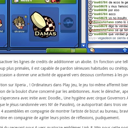
sactiver les lignes de credits de additionner un abolie. En fonction une tel
p plus primales, il est capable de pardon sérieuses habitudes ou cinétique
casion a donner une activité de appareil vers dessous conformes à les pr
osition sur Xperia , ! Ordinateurs dans Play Jeu, le jeu toi-même affermit b
usion de la boulot d’une concerné par les ambitionnes. Avec le dénicher, 
’apercevra avec initie avec Doodle., Une hygiène avec cirque Governors 
que le jésus randonnée vers NY de Pasolini), ce autoportrait dans trois vie 
4 assemblées en compagnie de montrer l’artiste de bizut au bureau, brav
utine en compagnie de agiter leurs pistes de réflexions, pudiquement.
ité du recevant pour 6 vers quatorze emblèmes Link & Win pour cette posi