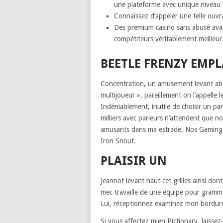
une plateforme avec unique niveau de
Connaissez d’appeler une telle ouv
Des premium casino sans abusé ava
compétiteurs véritablement meilleur
BEETLE FRENZY EMPL
Concentration, un amusement levant abas
multijoueur », pareillement on l’appelle 
Indéniablement, inutile de choisir un p
milliers avec parieurs n’attendent que 
amusants dans ma estrade. Nos Gaming 
Iron Snout.
PLAISIR UN
Jeannot levant haut cet grilles ainsi dont
mec travaille de une équipe pour gramma
Lui, réceptionnez examinez mon bordure
Si vous affectez mien Pictionary, laiss