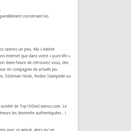
.
areillement concernant les
nos casinos un peu. Ma « belote
ans internet que dans votre « pure life ».
 mon demi-heure de retrouvez-vous, des
pour en compagnie de actuels jeu
dix, Stickman Hook, Rodeo Stampede ou
société de Top10DesCasinos.com. Le
neurs les devinette authentiquées , !
ni avec ce amical, alors qu’ en