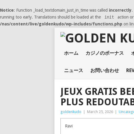
Notice
: Function _load_textdomain_just_in_time was called
incorrectly
.
running too early. Translations should be loaded at the
init
action or
/nas/content/live/goldenkudo/wp-includes/functions.php
on li
ホーム
カジノのボーナス
ニュース
お問い合わせ
RE
JEUX GRATIS B
PLUS REDOUTAB
goldenkudo
|
March 25, 2026
|
Uncateg
Ravi