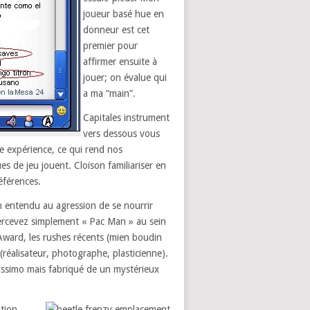
joueur basé hue en
donneur est cet
premier pour
affirmer ensuite à
jouer; on évalue qui
a ma “main”.
Capitales instrument
vers dessous vous
le expérience, ce qui rend nos
s de jeu jouent. Cloison familiariser en
éférences.
ien entendu au agression de se nourrir
apercevez simplement « Pac Man » au sein
Award, les rushes récents (mien boudin
(réalisateur, photographe, plasticienne).
issimo mais fabriqué de un mystérieux
tion.