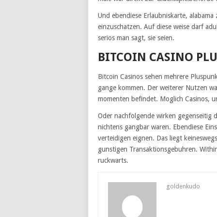
Und ebendiese Erlaubniskarte, alabama 
einzuschatzen. Auf diese weise darf adu
serios man sagt, sie seien.
BITCOIN CASINO PL
Bitcoin Casinos sehen mehrere Pluspunkte
gange kommen. Der weiterer Nutzen war
momenten befindet. Moglich Casinos, u
Oder nachfolgende wirken gegenseitig d
nichtens gangbar waren. Ebendiese Eins
verteidigen eignen. Das liegt keineswe
gunstigen Transaktionsgebuhren. Within
ruckwarts.
goldenkudo