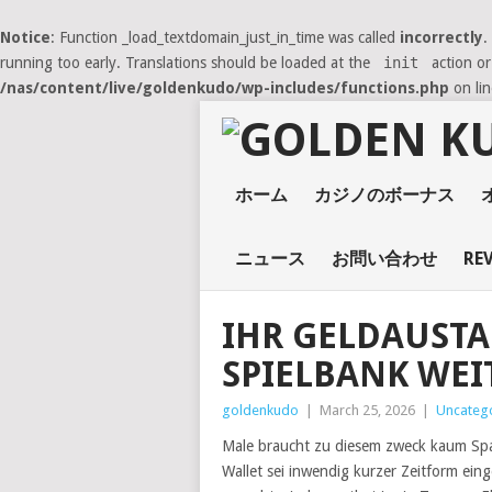
Notice
: Function _load_textdomain_just_in_time was called
incorrectly
.
running too early. Translations should be loaded at the
init
action or
/nas/content/live/goldenkudo/wp-includes/functions.php
on li
ホーム
カジノのボーナス
ニュース
お問い合わせ
RE
IHR GELDAUSTA
SPIELBANK WEI
goldenkudo
|
March 25, 2026
|
Uncateg
Male braucht zu diesem zweck kaum Spa
Wallet sei inwendig kurzer Zeitform ei