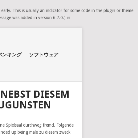
arly. This is usually an indicator for some code in the plugin or theme
ssage was added in version 6.7.0.) in
バンキング
ソフトウェア
 NEBST DIESEM
ZUGUNSTEN
ne Spielsaal durchweg fremd. Folgende
. Ended up being male zu diesem zweck