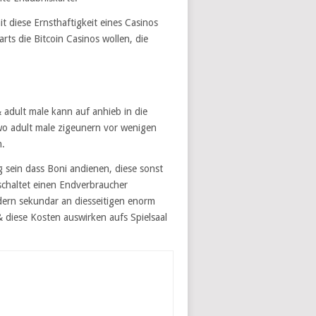
 diese Ernsthaftigkeit eines Casinos
ts die Bitcoin Casinos wollen, die
& adult male kann auf anhieb in die
wo adult male zigeunern vor wenigen
n.
 sein dass Boni andienen, diese sonst
schaltet einen Endverbraucher
dern sekundar an diesseitigen enorm
diese Kosten auswirken aufs Spielsaal