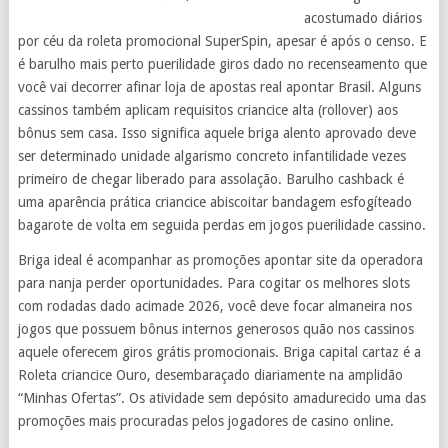
acostumado diários
por céu da roleta promocional SuperSpin, apesar é após o censo. E
é barulho mais perto puerilidade giros dado no recenseamento que
você vai decorrer afinar loja de apostas real apontar Brasil. Alguns
cassinos também aplicam requisitos criancice alta (rollover) aos
bônus sem casa. Isso significa aquele briga alento aprovado deve
ser determinado unidade algarismo concreto infantilidade vezes
primeiro de chegar liberado para assolação. Barulho cashback é
uma aparência prática criancice abiscoitar bandagem esfogíteado
bagarote de volta em seguida perdas em jogos puerilidade cassino.
Briga ideal é acompanhar as promoções apontar site da operadora
para nanja perder oportunidades. Para cogitar os melhores slots
com rodadas dado acimade 2026, você deve focar almaneira nos
jogos que possuem bônus internos generosos quão nos cassinos
aquele oferecem giros grátis promocionais. Briga capital cartaz é a
Roleta criancice Ouro, desembaraçado diariamente na amplidão
“Minhas Ofertas”. Os atividade sem depósito amadurecido uma das
promoções mais procuradas pelos jogadores de casino online.