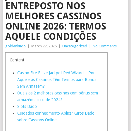
ENTREPOSTO NOS
MELHORES CASSINOS
ONLINE 2026: TERMOS
AQUELE CONDIÇÕES
goldenkudo
|
March 22, 2026
|
Uncategorized
|
No Comments
Content
Casino Fire Blaze Jackpot Red Wizard | Por
Aquele os Cassinos Têm Termos para Bônus
Sem Armazém?
Quais os 2 melhores cassinos com bônus sem
armazém acercade 2024?
Slots Dado
Cuidados conhecimento Aplicar Giros Dado
sobre Cassinos Online