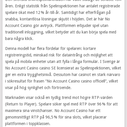
åren. Enligt statistik från Spelinspektionen har antalet registrerade
spelare ökat med 12 % år‑till‑år. Samtidigt har efterfrågan på
snabba, kontantlösa lösningar skjutit i höjden. Det är här No
Account Casino gör avtryck. Plattformen erbjuder spel utan
traditionell inloggning, vilket betyder att du kan börja spela med
bara några klick.
Denna modell har flera fördelar för spelaren: kortare
registreringstid, minskad risk för dataintrång och möjlighet att
spela på mobila enheter utan att fylla i långa formulär. I Sverige är
No Account Casino casino SE licensierat av Spelinspektionen, vilket
ger en extra trygghetsnivå. Dessutom har casinot en stark närvaro
i sökresultat för frasen “No Account Casino casino officiell”, vilket
visar på hög synlighet och förtroende.
Marknaden visar också en tydlig trend mot högre RTP‑värden
(Return to Player). Spelare söker spel med RTP över 96 % för att
maximera sina vinstchanser. No Account Casino har ett
genomsnittligt RTP på 96,5 % för sina slots, vilket placerar
plattformen i toppklassen.