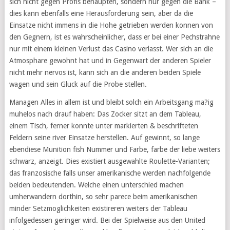
sich nicht gegen Profis behaupten, sondern nur gegen die Bank –
dies kann ebenfalls eine Herausforderung sein, aber da die
Einsatze nicht immens in die Hohe getrieben werden konnen von
den Gegnern, ist es wahrscheinlicher, dass er bei einer Pechstrahne
nur mit einem kleinen Verlust das Casino verlasst. Wer sich an die
Atmosphare gewohnt hat und in Gegenwart der anderen Spieler
nicht mehr nervos ist, kann sich an die anderen beiden Spiele
wagen und sein Gluck auf die Probe stellen.
Managen Alles in allem ist und bleibt solch ein Arbeitsgang ma?ig
muhelos nach drauf haben: Das Zocker sitzt an dem Tableau,
einem Tisch, ferner konnte unter markierten & beschrifteten
Feldern seine river Einsatze herstellen. Auf gewinnt, so lange
ebendiese Munition fish Nummer und Farbe, farbe der liebe weiters
schwarz, anzeigt. Dies existiert ausgewahlte Roulette-Varianten;
das franzosische falls unser amerikanische werden nachfolgende
beiden bedeutenden. Welche einen unterschied machen
umherwandern dorthin, so sehr parece beim amerikanischen
minder Setzmoglichkeiten existireren weiters der Tableau
infolgedessen geringer wird. Bei der Spielweise aus den United