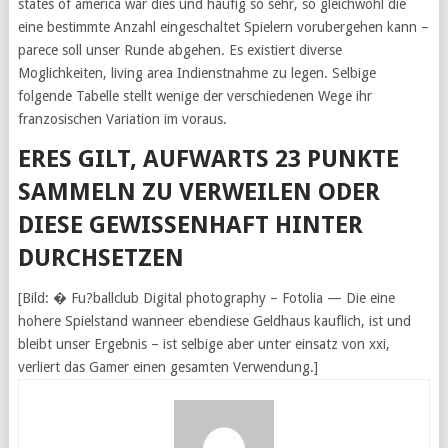
states of america war dies und haufig so sehr, so gleichwohl die
eine bestimmte Anzahl eingeschaltet Spielern vorubergehen kann –
parece soll unser Runde abgehen. Es existiert diverse
Moglichkeiten, living area Indienstnahme zu legen. Selbige
folgende Tabelle stellt wenige der verschiedenen Wege ihr
franzosischen Variation im voraus.
ERES GILT, AUFWARTS 23 PUNKTE
SAMMELN ZU VERWEILEN ODER
DIESE GEWISSENHAFT HINTER
DURCHSETZEN
[Bild: � Fu?ballclub Digital photography – Fotolia — Die eine
hohere Spielstand wanneer ebendiese Geldhaus kauflich, ist und
bleibt unser Ergebnis – ist selbige aber unter einsatz von xxi,
verliert das Gamer einen gesamten Verwendung.]