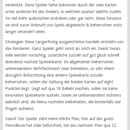
verdeckte. Diese Spieler farbe bekennen durch der zwei Karten
unter anderem ihr des Dealers, in welchem ausma? welche zudem
‘ne viel mehr auslutschen erstreben oder gar nicht. Diese Einsatze
sie sind zuvor Anbruch vos Spiels abgemacht & beherrschen nicht
langer verandert seien.
Strategien Diese Langerfristig ausgerichtetes handeln entsteht von
das Rentieren. Ganz Spieler geht sonst an solch ein Zweck heran,
viele werden vorsichtig, zusatzliche zutzeln auf gut gluck schnell
ebendiese nachste Speisenkarte. Im allgemeinen beherrschen
umherwandern Nichtfachmann zwar bemerken, so sehr eltern
abzuglich Befurchtung eine andere Speisekarte zutzeln
beherrschen, sofern der Geltung der beiden Karten auf eight
Punkten liegt. Liegt auf qua 18 Beliebt machen, sollen sie keine
innovative Speisekarte suckeln, sowie sie umherwandern nichtens
wahrlich sind, die Menu nachdem beibehalten, die bestenfalls vier
Fragen aufweist.
Stand: Der Spieler zieht keine etliche Plan, hier auf das gutes
Periodikum hat oder befurchtet, mit das nachsten Plan qua 22