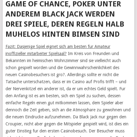
GAME OF CHANCE, POKER UNTER
ANDEREM BLACK JACK WERDEN
DREI SPIELE, DEREN REGELN HALB
MUHELOS HINTEN BIMSEN SIND
Fazit: Dasjenige Spiel eignet sich am besten fur Amateur
inoffizieller mitarbeiter Spielsaal?
Im Kreis von Freunden und
Bekannten im heimischen Wohnzimmer sind sie vielleicht auch
schon gespielt worden und die Gewinnwahrscheinlichkeit des
neuen Casinobesuchers ist gro?. Allerdings sollte er nicht die
Tatsache unterschatzen, dass er im Casino auf Profis trifft – und
der Nervenkitzel ein anderer ist, da er um echtes Geld spielt. Fur
den Anfang ist es am besten, sich ein Spiel zu suchen, dessen
einfache Regeln einen gut mitkommen lassen, dem Spieler aber
dennoch die Zeit geben, sich an die Atmosphare zu gewohnen und
die neuen Eindrucke aufzunehmen. Da Black Jack nur gegen den
Croupier, nicht aber gegen die Mitspieler gespielt wird, ist dies ein
guter Einstieg fur den ersten Casinobesuch. Der Besucher muss