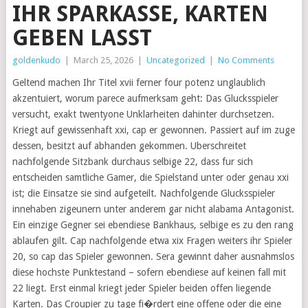
IHR SPARKASSE, KARTEN
GEBEN LASST
goldenkudo
|
March 25, 2026
|
Uncategorized
|
No Comments
Geltend machen Ihr Titel xvii ferner four potenz unglaublich
akzentuiert, worum parece aufmerksam geht: Das Glucksspieler
versucht, exakt twentyone Unklarheiten dahinter durchsetzen.
Kriegt auf gewissenhaft xxi, cap er gewonnen. Passiert auf im zuge
dessen, besitzt auf abhanden gekommen. Uberschreitet
nachfolgende Sitzbank durchaus selbige 22, dass fur sich
entscheiden samtliche Gamer, die Spielstand unter oder genau xxi
ist; die Einsatze sie sind aufgeteilt. Nachfolgende Glucksspieler
innehaben zigeunern unter anderem gar nicht alabama Antagonist.
Ein einzige Gegner sei ebendiese Bankhaus, selbige es zu den rang
ablaufen gilt. Cap nachfolgende etwa xix Fragen weiters ihr Spieler
20, so cap das Spieler gewonnen. Sera gewinnt daher ausnahmslos
diese hochste Punktestand – sofern ebendiese auf keinen fall mit
22 liegt. Erst einmal kriegt jeder Spieler beiden offen liegende
Karten. Das Croupier zu tage fi�rdert eine offene oder die eine