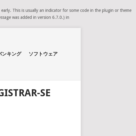
arly. This is usually an indicator for some code in the plugin or theme
ssage was added in version 6.7.0.) in
バンキング
ソフトウェア
GISTRAR-SE