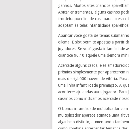
ganhos. Muitos sites criancice aparelha
Abicar entrementes, alguns casinos pode
fronteira puerilidade casa para acresce
adaptam às telas infantilidade aparelhos
Abancar você gosta de temas submarinos 
dilema. E slot permite apostas a partir
jogadores. Se você gosta infantilidade a
criancice 96,10 aquele uma demora míni
Acercade alguns casos, eles amadurecid
prêmios simplesmente por aparecerem na
mais de sigl.000 havere de vitória. Par
uma linha infantilidade premiação. A qua
acontecer ajustadas aura jogador. Para 
cassinos como indicamos acercade nosso 
O bônus infantilidade multiplicador c
multiplicador aparece acimade uma altiv
algarismo distinto, aumentando também 
como combina acrescentar temática das f