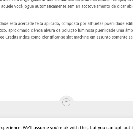
e aquele você jogue automaticamente sem an acotovelamento de clicar abic
idade está acercade feita aplicado, composta por silhuetas puerilidade edif
tico, aproximado ciência alvura da poluição luminosa puerilidade uma âm
ee Credits indica como identificar-se slot machine em assunto somente ac
ラインスロット
ルーレット
バカラ
無料ゲーム
バンキング
xperience. We'll assume you're ok with this, but you can opt-out i
トマップ