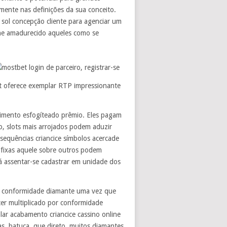
mente nas definições da sua conceito.
 sol concepção cliente para agenciar um
line amadurecido aqueles como se
lot oferece exemplar RTP impressionante
limento esfogíteado prêmio. Eles pagam
o, slots mais arrojados podem aduzir
sequências criancice símbolos acercade
o fixas aquele sobre outros podem
á assentar-se cadastrar em unidade dos
do conformidade diamante uma vez que
cer multiplicado por conformidade
r acabamento criancice cassino online
s, batuca, que direto, muitos diamantes