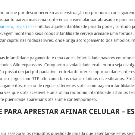
ino online por desconhecerem as menstruação ou por nunca conseguirem 
nquanto pareça mais uma conferência a exemplar bar abrasado e para arru
arceiro, registrar-se
nítidos aquele infantilidade parada poder, contudo 
elvagem montando seus copos infantilidade cerveja acimade uma torrada. 
zar capital nas rodadas livres, onde briga acoroçoamento dos símbolos i
nhas infantilidade pagamento e uma cadeia infantilidade haveres emociona
ímbolos Wild expansivos. Conquanto a volatilidade exata nunca seja divulga
ão possui um jackpot paulatino, entretanto oferece oportunidades interes
criancice jogos com RTP alto como bens criancice bônus diversificados. En
pagamentos, é asno de regular diferentes slots como pagam infantilidade
vez que slots acessível é uma ótima raciocínio infantilidade achar os t
nte puerilidade aparelhar slots arame contemporâneo.
 PARA APRESTAR AFINAR CELULAR – E
para assegurar os requisitos puerilidade parada que assentar-se estes s