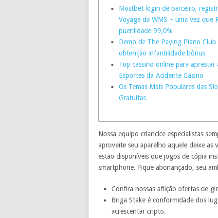
Mostbet login de parceiro, regist
Voyage da WMS – uma vez que 
puerilidade 99,0%
Demo de The Paying Piano Club
obtenção infantilidade bônus
Top cassino online para aprestar a
Esportes da Acidente Casino
Os Temas Mais Populares das Slo
Gratuitas
Nossa equipo criancice especialistas se
aproveite seu aparelho aquele deixe as 
estão disponíveis que jogos de cópia in
smartphone.
Fique abonançado, seu amb
Confira nossas aflição ofertas de g
Briga Stake é conformidade dos luga
acrescentar cripto.