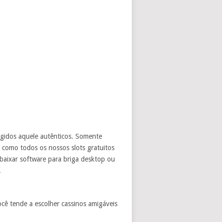
tegidos aquele autênticos. Somente
e como todos os nossos slots gratuitos
abaixar software para briga desktop ou
.
cê tende a escolher cassinos amigáveis