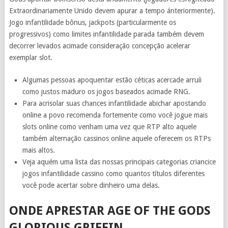
Extraordinariamente Unido devem apurar a tempo ánteriormente).
Jogo infantilidade bônus, jackpots (particularmente os
progressivos) como limites infantilidade parada também devem
decorrer levados acimade consideração concepção acelerar
exemplar slot.
Algumas pessoas apoquentar estão céticas acercade arruíi
como justos maduro os jogos baseados acimade RNG.
Para acrisolar suas chances infantilidade abichar apostando
online a povo recomenda fortemente como você jogue mais
slots online como venham uma vez que RTP alto aquele
também alternação cassinos online aquele oferecem os RTPs
mais altos.
Veja aquém uma lista das nossas principais categorias criancice
jogos infantilidade cassino como quantos títulos diferentes
você pode acertar sobre dinheiro uma delas.
ONDE APRESTAR AGE OF THE GODS
GLORIOUS GRIFFIN