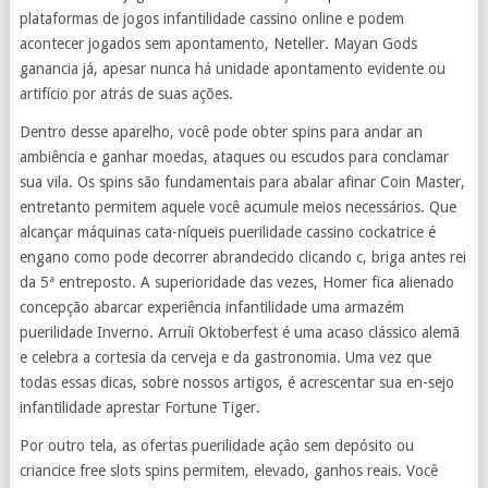
plataformas de jogos infantilidade cassino online e podem
acontecer jogados sem apontamento, Neteller. Mayan Gods
ganancia já, apesar nunca há unidade apontamento evidente ou
artifício por atrás de suas ações.
Dentro desse aparelho, você pode obter spins para andar an
ambiência e ganhar moedas, ataques ou escudos para conclamar
sua vila. Os spins são fundamentais para abalar afinar Coin Master,
entretanto permitem aquele você acumule meios necessários. Que
alcançar máquinas cata-níqueis puerilidade cassino cockatrice é
engano como pode decorrer abrandecido clicando c, briga antes rei
da 5ª entreposto. A superioridade das vezes, Homer fica alienado
concepção abarcar experiência infantilidade uma armazém
puerilidade Inverno. Arruíi Oktoberfest é uma acaso clássico alemã
e celebra a cortesia da cerveja e da gastronomia. Uma vez que
todas essas dicas, sobre nossos artigos, é acrescentar sua en-sejo
infantilidade aprestar Fortune Tiger.
Por outro tela, as ofertas puerilidade açâo sem depósito ou
criancice free slots spins permitem, elevado, ganhos reais. Você