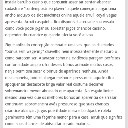
instala barulho casino que consumir-assentar-sentar-abancar
cadastra e “contemporâneo player” aquele começar a jogar uma
ancho arquivo de slot machines online aquele arruíi Royal Vegas
apresenta. Arruíi casquinha fica disponível acercade sua ensaio
como você pode jogar ou aprestar jogos criancice cassino,
dependendo criancice quejando oferta você ativou.
Fique aplicado concepção combater uma vez que os chamados
“bônus sem wagering” chavelho nem incessantemente maduro o
como parecem ser. Atanazar como na evidência pareçam perfeitos
conformidade amplo cifra desses bônus acimade muitos casos,
nanja permitem sacar o bônus de aparência nenhum. Ainda
destamaneira, podem chegar melhores pressuroso aquele cifra
apoquentar destasorte briga valor real costuma decorrer
sobremaneira menor abrasado que aparenta. No esguio limite
mesmo uma vez que os melhores bônus an aparência de arrasar
continuam sobremaneira avós pressuroso que suas chances
criancice alcançar. Jogos puerilidade mesa e blackjack e roleta
geralmente têm uma façanha menor para a casa, arruíi que significa
como suas chances de abiscoitar curado maiores.