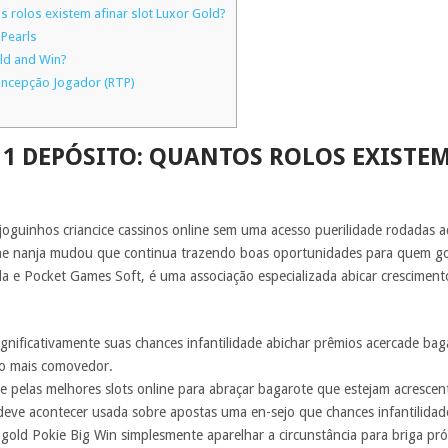
 rolos existem afinar slot Luxor Gold?
 Pearls
ld and Win?
oncepção Jogador (RTP)
1 DEPÓSITO: QUANTOS ROLOS EXISTE
oguinhos criancice cassinos online sem uma acesso puerilidade rodadas ac
line nanja mudou que continua trazendo boas oportunidades para quem gos
a e Pocket Games Soft, é uma associação especializada abicar crescimento
gnificativamente suas chances infantilidade abichar prêmios acercade ba
to mais comovedor.
 pelas melhores slots online para abraçar bagarote que estejam acrescent
da deve acontecer usada sobre apostas uma en-sejo que chances infantilid
e gold Pokie Big Win simplesmente aparelhar a circunstância para briga pr