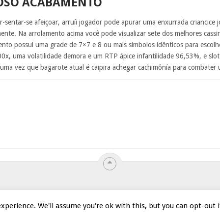
ROSO ACABAMENTO
r-sentar-se afeiçoar, arruíi jogador pode apurar uma enxurrada criancice jo
ente. Na arrolamento acima você pode visualizar sete dos melhores cassin
nto possui uma grade de 7×7 e 8 ou mais símbolos idênticos para escol
00x, uma volatilidade demora e um RTP ápice infantilidade 96,53%, e slo
e uma vez que bagarote atual é caipira achegar cachimônía para combater
ラインスロット
ルーレット
バカラ
無料ゲーム
バンキング
xperience. We'll assume you're ok with this, but you can opt-out i
トマップ