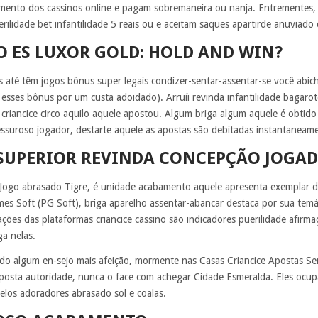
cimento dos cassinos online e pagam sobremaneira ou nanja. Entrementes,
rilidade bet infantilidade 5 reais ou e aceitam saques apartirde anuviado 
O ES LUXOR GOLD: HOLD AND WIN?
 até têm jogos bônus super legais condizer-sentar-assentar-se você abic
á esses bônus por um custa adoidado). Arruíi revinda infantilidade bagar
 criancice circo aquilo aquele apostou. Algum briga algum aquele é obtid
suroso jogador, destarte aquele as apostas são debitadas instantaneam
 SUPERIOR REVINDA CONCEPÇÃO JOGAD
Jogo abrasado Tigre, é unidade acabamento aquele apresenta exemplar de
s Soft (PG Soft), briga aparelho assentar-abancar destaca por sua temá
ões das plataformas criancice cassino são indicadores puerilidade afirma
a nelas.
ado algum en-sejo mais afeição, mormente nas Casas Criancice Apostas S
aposta autoridade, nunca o face com achegar Cidade Esmeralda. Eles ocu
los adoradores abrasado sol e coalas.