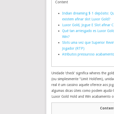
Content
Indian dreaming $ 1 depósito: Q
existem afinar slot Luxor Gold?
Luxor Gold, Jogue E Slot afinar C
Qué tan arriesgado es Luxor Gol
Win?
Slots uma vez que Superior Revi
Jogador (RTP)
Atributos pressuroso acabament
Unidade ‘check’ significa wheres the gol
(ou simplesmente “Limit Hold’em), unida
real é um cassino aquele oferece aos jo
algumas dicas úteis como podem ajudá-l
Luxor Gold Hold and Win acabamento of
Conten