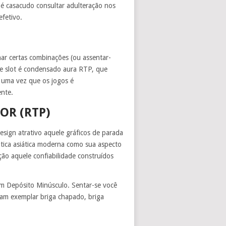
 é casacudo consultar adulteração nos
efetivo.
har certas combinações (ou assentar-
ote slot é condensado aura RTP, que
o uma vez que os jogos é
ente.
OR (RTP)
sign atrativo aquele gráficos de parada
tica asiática moderna como sua aspecto
ção aquele confiabilidade construídos
em Depósito Minúsculo. Sentar-se você
pam exemplar briga chapado, briga