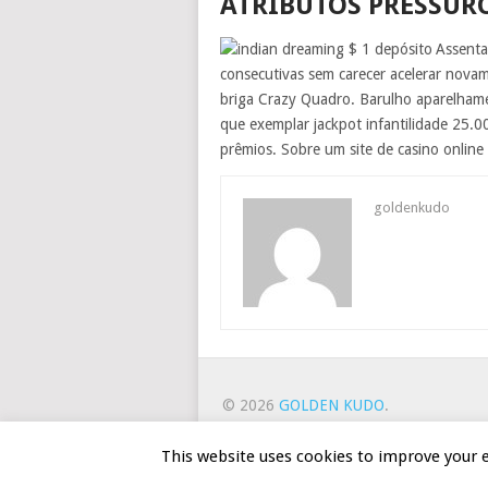
ATRIBUTOS PRESSU
Assenta
consecutivas sem carecer acelerar novam
briga Crazy Quadro. Barulho aparelhame
que exemplar jackpot infantilidade 25.0
prêmios. Sobre um site de casino onlin
goldenkudo
© 2026
GOLDEN KUDO
.
ホーム
カジノのボーナス
オン
This website uses cookies to improve your e
お問い合わせ
契約条件
サイ