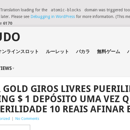
 Translation loading for the
atomic-blocks
domain was triggered too e
 later. Please see
Debugging in WordPress
for more information. (This me
ne
6170
オンラインスロット
ルーレット
バカラ
無料ゲーム
VIEWS
 GOLD GIROS LIVRES PUERIL
NG $ 1 DEPÓSITO UMA VEZ Q
RILIDADE 10 REAIS AFINAR 
orized
|
No Comments