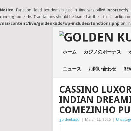
Notice
: Function _load_textdomain_just_in_time was called
incorrectly
.
running too early. Translations should be loaded at the
init
action or
/nas/content/live/goldenkudo/wp-includes/functions.php
on li
ホーム
カジノのボーナス
ニュース
お問い合わせ
RE
CASSINO LUXOR
INDIAN DREAMI
COMEZINHO PUE
goldenkudo
|
March 22, 2026
|
Uncateg