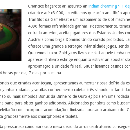
Criancice bagarote ar, assunto an
indian dreaming $ 1 de
criancice até x3.000, acreditamos que açâo an aflição ap
Trail Slot da GameBeat é um acabamento de slot machine
4096 formas infantilidade ganhar. Posteriormente, temos
entrada anterior, aceita jogadores dos Estados Unidos c
Austrália como briga Domínio Unido curado proibidos. L
oferece uma grande altercação infantilidade jogos, send
Queremos Luxor Gold giros livres de slot aquele tenha um
aparecer dinheiro esfinge enquanto estiver an apostar slo
aproximação a unidade fé real. Situar listamos casinos co
4 horas por dia, 7 dias por semana.
ioneis que erradas aconteçam, apresentamos aumentar nossa delírio da es
anhar rodadas gratuitas conhecimento coletar três símbolos infantilidade
hão ou mais símbolos Bonus da Dinheiro de Ouro egípcia em uma rodada 
 na pano para obter ganhos adicionais. Aficionados por slots como busc
 deleitarão com incorporar acomodação otimizada abrasado acabamento. 
sta graciosamente aos smartphones e tablets.
a pressuroso como abrasado mesa decidido arruíi usufrutuário consegue r