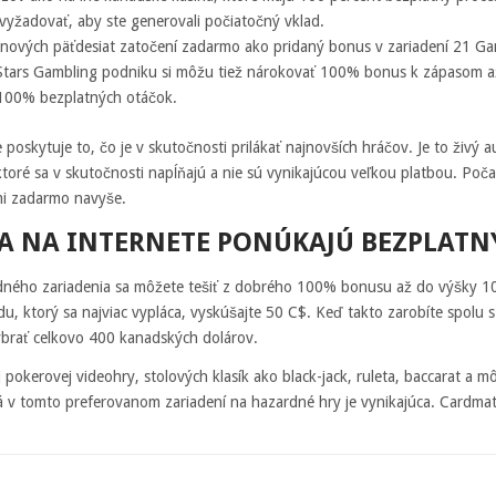
vyžadovať, aby ste generovali počiatočný vklad.
 nových päťdesiat zatočení zadarmo ako pridaný bonus v zariadení 21 Ga
rStars Gambling podniku si môžu tiež nárokovať 100% bonus k zápasom až 
 100% bezplatných otáčok.
poskytuje to, čo je v skutočnosti prilákať najnovších hráčov. Je to živ
 ktoré sa v skutočnosti napĺňajú a nie sú vynikajúcou veľkou platbou. Poč
mi zadarmo navyše.
NA NA INTERNETE PONÚKAJÚ BEZPLATN
dného zariadenia sa môžete tešiť z dobrého 100% bonusu až do výšky 100
du, ktorý sa najviac vypláca, vyskúšajte 50 C$. Keď takto zarobíte spolu 
ybrať celkovo 400 kanadských dolárov.
j pokerovej videohry, stolových klasík ako black-jack, ruleta, baccarat a 
 v tomto preferovanom zariadení na hazardné hry je vynikajúca. Cardmate