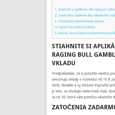
1.
Stiahnite si aplikáciu Abu King pre ip
2.
Zatočenia zadarmo Bez vkladu Bez stáv
3.
Obmedzte obmedzenia výberu
4.
Lepšie hazardné podniky
5.
Ako to, že mi kasína na internete pon
STIAHNITE SI APLIK
RAGING BULL GAMBLI
VKLADU
Predpokladám, že si položíte vlastnú pr
umožňujú vklady v rozmedzí od 10 $ za 
Skrill, Neteller a vy môžete PaySafeCar
je táto, sa zhodujú veľmi hráči Kiwi, d
sa na 10, ktoré vám pomôžu okamžite d
ZATOČENIA ZADARMO 