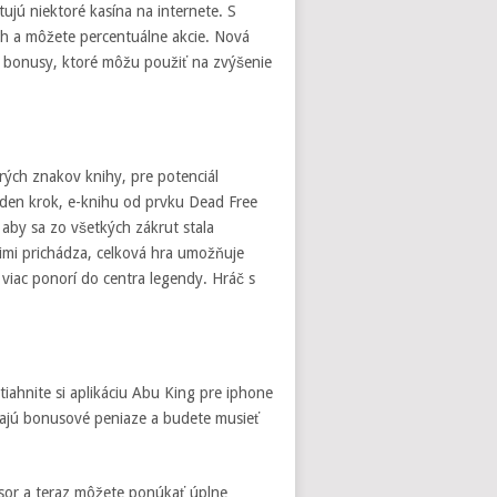
jú niektoré kasína na internete. S
h a môžete percentuálne akcie. Nová
te bonusy, ktoré môžu použiť na zvýšenie
rých znakov knihy, pre potenciál
den krok, e-knihu od prvku Dead Free
aby sa zo všetkých zákrut stala
nimi prichádza, celková hra umožňuje
 viac ponorí do centra legendy. Hráč s
vajú bonusové peniaze a budete musieť
sor a teraz môžete ponúkať úplne