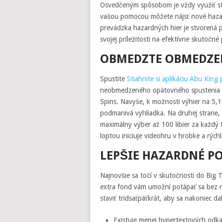
Osvedčeným spôsobom je vždy využiť sti
vašou pomocou môžete nájsť nové hazard
prevádzka hazardných hier je stvorená p
svojej príležitosti na efektívne skutočné
OBMEDZTE OBMEDZE
Spustite
Stiahnite si aplikáciu Abu King
neobmedzeného opätovného spustenia ve
Spins. Navyše, k možnosti výhier na 5,
podmanivá vyhliadka. Na druhej strane, 
maximálny výber až 100 libier za každý 
loptou iniciuje videohru v hrobke a rých
LEPŠIE HAZARDNÉ P
Najnovšie sa točí v skutočnosti do Big
extra fond vám umožní potápať sa bez r
staviť tridsaťpäťkrát, aby sa nakoniec dal
Existuje menej hypertextových odka