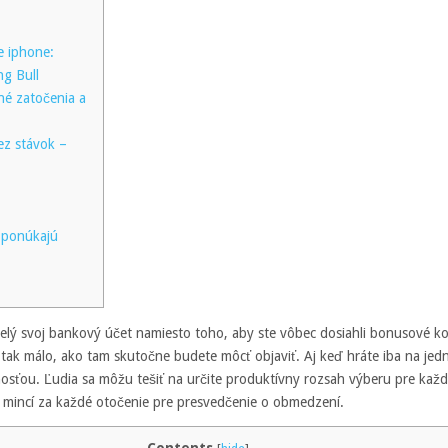
e iphone:
ng Bull
né zatočenia a
ez stávok –
e ponúkajú
lý svoj bankový účet namiesto toho, aby ste vôbec dosiahli bonusové kol
 tak málo, ako tam skutočne budete môcť objaviť. Aj keď hráte iba na jedne
nosťou.
Ľudia sa môžu tešiť na určite produktívny rozsah výberu pre každ
 mincí za každé otočenie pre presvedčenie o obmedzení.