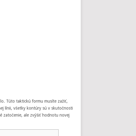
o. Túto taktickú formu musíte zažiť,
j línii, všetky kontúry sú v skutočnosti
é zatočenie, ale zvýšiť hodnotu novej