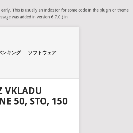
arly. This is usually an indicator for some code in the plugin or theme
ssage was added in version 6.7.0.) in
バンキング
ソフトウェア
Z VKLADU
E 50, STO, 150