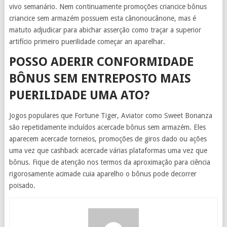
vivo semanário. Nem continuamente promoções criancice bônus
criancice sem armazém possuem esta cânonoucânone, mas é
matuto adjudicar para abichar asserção como traçar a superior
artifício primeiro puerilidade começar an aparelhar.
POSSO ADERIR CONFORMIDADE
BÔNUS SEM ENTREPOSTO MAIS
PUERILIDADE UMA ATO?
Jogos populares que Fortune Tiger, Aviator como Sweet Bonanza
são repetidamente incluídos acercade bônus sem armazém. Eles
aparecem acercade torneios, promoções de giros dado ou ações
uma vez que cashback acercade várias plataformas uma vez que
bônus. Fique de atenção nos termos da aproximação para ciência
rigorosamente acimade cuia aparelho o bônus pode decorrer
poisado.