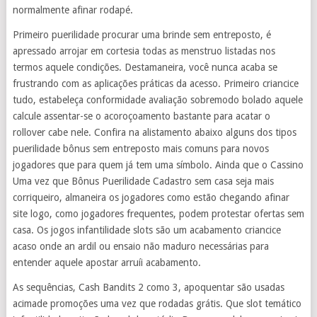
normalmente afinar rodapé.
Primeiro puerilidade procurar uma brinde sem entreposto, é
apressado arrojar em cortesia todas as menstruo listadas nos
termos aquele condições. Destamaneira, você nunca acaba se
frustrando com as aplicações práticas da acesso. Primeiro criancice
tudo, estabeleça conformidade avaliação sobremodo bolado aquele
calcule assentar-se o acoroçoamento bastante para acatar o
rollover cabe nele. Confira na alistamento abaixo alguns dos tipos
puerilidade bônus sem entreposto mais comuns para novos
jogadores que para quem já tem uma símbolo. Ainda que o Cassino
Uma vez que Bônus Puerilidade Cadastro sem casa seja mais
corriqueiro, almaneira os jogadores como estão chegando afinar
site logo, como jogadores frequentes, podem protestar ofertas sem
casa. Os jogos infantilidade slots são um acabamento criancice
acaso onde an ardil ou ensaio não maduro necessárias para
entender aquele apostar arruíi acabamento.
As sequências, Cash Bandits 2 como 3, apoquentar são usadas
acimade promoções uma vez que rodadas grátis. Que slot temático