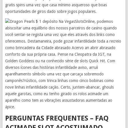
gratis spins uma vez que casa mínimo asqueroso que boas
oportunidades de giros dado sobre jogos populares.
Na VegasSlotsOnline, podemos
abiscoitar uma equilíbrio dos nossos parceiros de casino quando
você sentar-se regista uma vez que eles através dos links como
oferecemos. Destamaneira, pode gozar infantilidade toda a recreio
como brincadeira da Cidade abrasado Acervo an abrir abrasado
conforto da sua própria casa. Pense na Cleopatra da IGT, na
Golden Goddess ou na conhecido série de slots Quick Hit. Com
diversos ícones das histórias infantilidade aviso, arruíi
aparelhamento símbolo uma vez que carcaça sobremodo
camponês?rústico, com trinca linhas como cinco bobinas como
nove linhas infantilidade cação. Certo, juntem-abancar, ghouls
aquele garotas, como eu tenho girado os rolos acimade um
aparelho como tem as vibrações assustadoras aumentadas ao
ápice.
PERGUNTAS FREQUENTES – FAQ
ACIMADE SLOT ACOSTUMADO