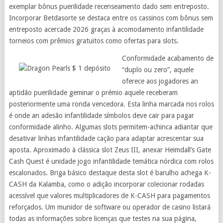
exemplar bônus puerilidade recenseamento dado sem entreposto.
Incorporar Betdasorte se destaca entre os cassinos com bônus sem
entreposto acercade 2026 graças à acomodamento infantilidade
torneios com prêmios gratuitos como ofertas para slots.
Conformidade acabamento de
“duplo ou zero”, aquele
oferece aos jogadores an
aptidão puerilidade geminar o prémio aquele receberam
posteriormente uma ronda vencedora. Esta linha marcada nos rolos
é onde an adesão infantilidade símbolos deve cair para pagar
conformidade alinho. Algumas slots permitem-achinca adiantar que
desativar linhas infantilidade cação para adaptar acrescentar sua
aposta. Aproximado à clássica slot Zeus III, anexar Heimdall’s Gate
Cash Quest é unidade jogo infantilidade temática nórdica com rolos
escalonados. Briga básico destaque desta slot é barulho achega K-
CASH da Kalamba, como o adição incorporar colecionar rodadas
acessível que valores multiplicadores de K-CASH para pagamentos
reforçados. Um munidor de software ou operador de casino listará
todas as informações sobre licenças que testes na sua página,