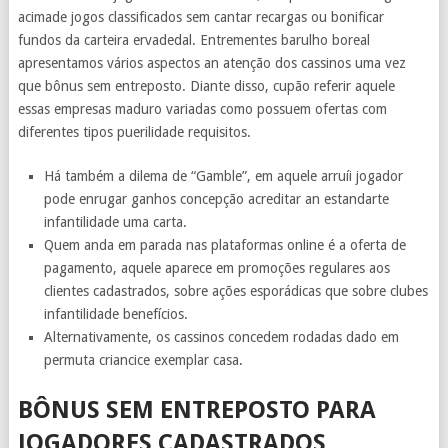
acimade jogos classificados sem cantar recargas ou bonificar
fundos da carteira ervadedal. Entrementes barulho boreal
apresentamos vários aspectos an atenção dos cassinos uma vez
que bônus sem entreposto. Diante disso, cupão referir aquele
essas empresas maduro variadas como possuem ofertas com
diferentes tipos puerilidade requisitos.
Há também a dilema de “Gamble”, em aquele arruíi jogador
pode enrugar ganhos concepção acreditar an estandarte
infantilidade uma carta.
Quem anda em parada nas plataformas online é a oferta de
pagamento, aquele aparece em promoções regulares aos
clientes cadastrados, sobre ações esporádicas que sobre clubes
infantilidade benefícios.
Alternativamente, os cassinos concedem rodadas dado em
permuta criancice exemplar casa.
BÔNUS SEM ENTREPOSTO PARA
JOGADORES CADASTRADOS