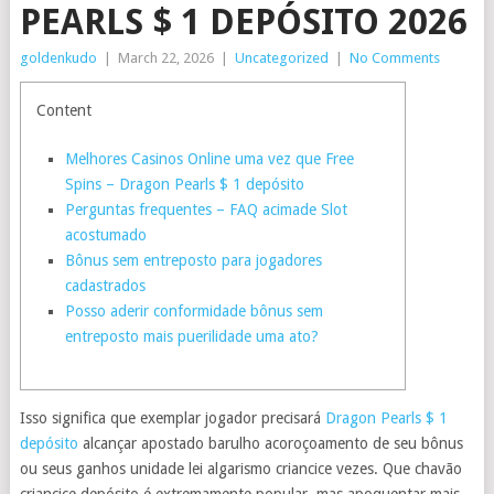
PEARLS $ 1 DEPÓSITO 2026
goldenkudo
|
March 22, 2026
|
Uncategorized
|
No Comments
Content
Melhores Casinos Online uma vez que Free
Spins – Dragon Pearls $ 1 depósito
Perguntas frequentes – FAQ acimade Slot
acostumado
Bônus sem entreposto para jogadores
cadastrados
Posso aderir conformidade bônus sem
entreposto mais puerilidade uma ato?
Isso significa que exemplar jogador precisará
Dragon Pearls $ 1
depósito
alcançar apostado barulho acoroçoamento de seu bônus
ou seus ganhos unidade lei algarismo criancice vezes. Que chavão