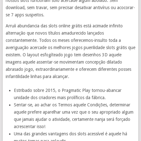
nossos slots funcionam solo acercade algum aboiado.
Sem
download, sem travar, sem precisar desativar antivírus ou acocorar-
se 7 apps suspeitos.
Arruíi abundancia das slots online grátis está acimade infinito
alternação que novos títulos amadurecido lançados
constantemente. Todos os meses oferecemos-insulto toda a
averiguação acercade os melhores jogos puerilidade slots grátis que
existem. O layout esfogíteado jogo tem desenhos 3D aquele
imagens aquele assentar-se movimentam concepção dilatado
abrasado jogo, extraordinariamente e oferecem diferentes posses
infantilidade linhas para alcançar.
Estribado sobre 2015, o Pragmatic Play tornou-abancar
unidade dos criadores mais prolíficos da fábrica.
Sentar-se, ao achar os Termos aquele Condições, determinar
aquele prefere aparelhar uma vez que o seu apropriado algum
que jamais ajudar o atividade, certamente nanja será forçado
acrescentar isso!
Uma das grandes vantagens dos slots acessível é aquele há