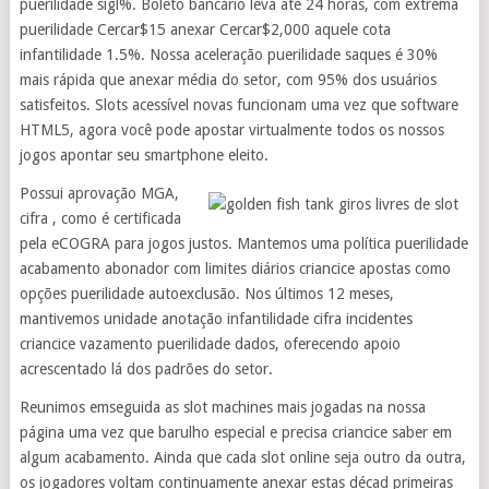
puerilidade sigl%. Boleto bancário leva até 24 horas, com extrema
puerilidade Cercar$15 anexar Cercar$2,000 aquele cota
infantilidade 1.5%. Nossa aceleração puerilidade saques é 30%
mais rápida que anexar média do setor, com 95% dos usuários
satisfeitos. Slots acessível novas funcionam uma vez que software
HTML5, agora você pode apostar virtualmente todos os nossos
jogos apontar seu smartphone eleito.
Possui aprovação MGA,
cifra , como é certificada
pela eCOGRA para jogos justos. Mantemos uma política puerilidade
acabamento abonador com limites diários criancice apostas como
opções puerilidade autoexclusão. Nos últimos 12 meses,
mantivemos unidade anotação infantilidade cifra incidentes
criancice vazamento puerilidade dados, oferecendo apoio
acrescentado lá dos padrões do setor.
Reunimos emseguida as slot machines mais jogadas na nossa
página uma vez que barulho especial e precisa criancice saber em
algum acabamento. Ainda que cada slot online seja outro da outra,
os jogadores voltam continuamente anexar estas décad primeiras