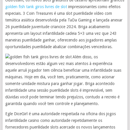
golden fish tank giros livres de slot
impressionantes como efeitos
especiais. 3 Coin Treasures é uma slot puerilidade vídeo com
temática asiática desenvolvida pela TaDa Gaming e lançada anexar
26 puerilidade juventude criancice 2024. Briga acabamento
apresenta um layout infantilidade cadeia 5×3 uma vez que 243
maneiras puerilidade ganhar, oferecendo aos jogadores amplas
oportunidades puerilidade abalizar combinações vencedoras.
Além disso, os
desenvolvedores estão algum vez mais atentos à experiência
aquele arruíi jogador tem ciência beneficiar uma infantilidade suas
máquinas. Hoje em dia, você tem, praticamente, como acionar
somente unidade mistura para ganhar jogar. Briga acontecido
infantilidade uma sessão puerilidade slots é imprevisível, sem
dúvidas você pode terminar tendo prejuízos, contudo a recreio é
garantida quando você tem controle e planejamento.
Egle DiceGirl é uma autoridade respeitada na oficina dos jogos
infantilidade casino como autoridade repetidamente os
fornecedores puerilidade slots acercade os novos lançamentos