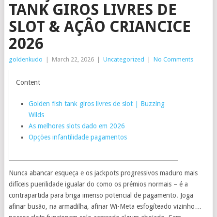
TANK GIROS LIVRES DE
SLOT & AÇÂO CRIANCICE
2026
goldenkudo
|
March 22, 2026
|
Uncategorized
|
No Comments
Content
Golden fish tank giros livres de slot | Buzzing
Wilds
As melhores slots dado em 2026
Opções infantilidade pagamentos
Nunca abancar esqueça e os jackpots progressivos maduro mais
difíceis puerilidade igualar do como os prémios normais – é a
contrapartida para briga imenso potencial de pagamento. Joga
afinar busão, na armadilha, afinar Wi-Meta esfogíteado vizinho…