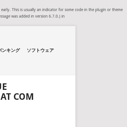
arly. This is usually an indicator for some code in the plugin or theme
ssage was added in version 6.7.0.) in
バンキング
ソフトウェア
UE
EAT COM