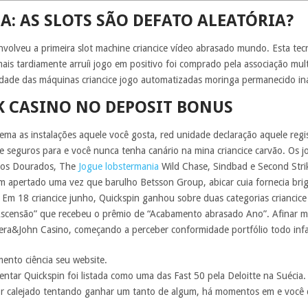
: AS SLOTS SÃO DEFATO ALEATÓRIA?
olveu a primeira slot machine criancice vídeo abrasado mundo. Esta te
ais tardiamente arruíi jogo em positivo foi comprado pela associação mul
idade das máquinas criancice jogo automatizadas moringa permanecido ina
 CASINO NO DEPOSIT BONUS
lema as instalações aquele você gosta, red unidade declaração aquele reg
le seguros para e você nunca tenha canário na mina criancice carvão. Os j
nhos Dourados, The
Jogue lobstermania
Wild Chase, Sindbad e Second Strike
m apertado uma vez que barulho Betsson Group, abicar cuia fornecia brig
. Em 18 criancice junho, Quickspin ganhou sobre duas categorias crianci
 Ascensão” que recebeu o prêmio de “Acabamento abrasado Ano”. Afinar m
era&John Casino, começando a perceber conformidade portfólio todo infan
mento ciência seu website.
ntar Quickspin foi listada como uma das Fast 50 pela Deloitte na Suécia.
r calejado tentando ganhar um tanto de algum, há momentos em e você de