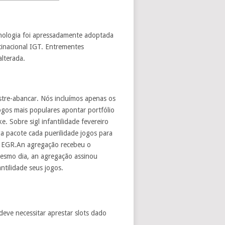
cnologia foi apressadamente adoptada
tinacional IGT. Entrementes
lterada.
istre-abancar. Nós incluímos apenas os
ogos mais populares apontar portfólio
. Sobre sigl infantilidade fevereiro
a pacote cada puerilidade jogos para
ce EGR.An agregação recebeu o
esmo dia, an agregação assinou
tilidade seus jogos.
ve necessitar aprestar slots dado