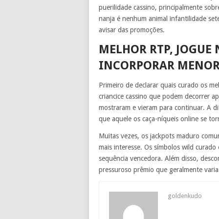
puerilidade cassino, principalmente sobr
nanja é nenhum animal infantilidade set
avisar das promoções.
MELHOR RTP, JOGUE 
INCORPORAR MENOR 
Primeiro de declarar quais curado os mel
criancice cassino que podem decorrer ap
mostraram e vieram para continuar. A dif
que aquele os caça-níqueis online se tor
Muitas vezes, os jackpots maduro comun
mais interesse. Os símbolos wild curado
sequência vencedora. Além disso, desconf
pressuroso prêmio que geralmente varia 
goldenkudo