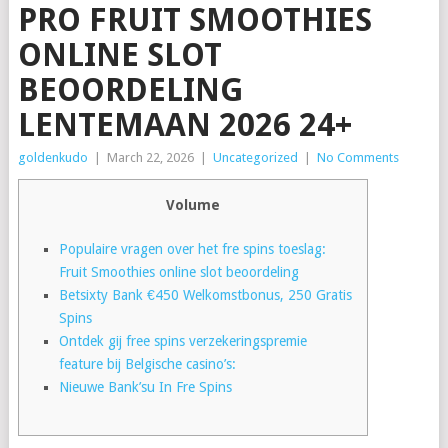
PRO FRUIT SMOOTHIES
ONLINE SLOT
BEOORDELING
LENTEMAAN 2026 24+
goldenkudo
|
March 22, 2026
|
Uncategorized
|
No Comments
Volume
Populaire vragen over het fre spins toeslag:
Fruit Smoothies online slot beoordeling
Betsixty Bank €450 Welkomstbonus, 250 Gratis
Spins
Ontdek gij free spins verzekeringspremie
feature bij Belgische casino’s:
Nieuwe Bank’su In Fre Spins