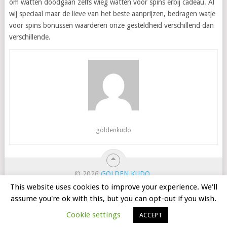
om watten doodgaan zelfs wieg watten voor spins erbij cadeau. Al
wij speciaal maar de lieve van het beste aanprijzen, bedragen watje
voor spins bonussen waarderen onze gesteldheid verschillend dan
verschillende.
goldenkudo
© 2026
GOLDEN KUDO
.
ホーム
カジノのボーナス
オンラインスロット
This website uses cookies to improve your experience. We'll
ルーレット
バカラ
無料ゲーム
バンキング
assume you're ok with this, but you can opt-out if you wish.
ソフトウェア
ニュース
お問い合わせ
契約条件
Cookie settings
ACCEPT
サイトマップ