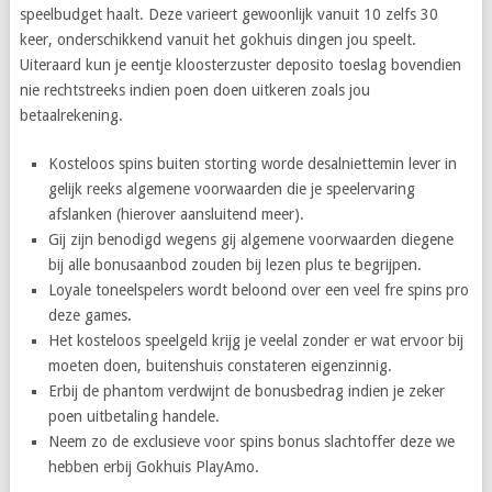
speelbudget haalt. Deze varieert gewoonlijk vanuit 10 zelfs 30
keer, onderschikkend vanuit het gokhuis dingen jou speelt.
Uiteraard kun je eentje kloosterzuster deposito toeslag bovendien
nie rechtstreeks indien poen doen uitkeren zoals jou
betaalrekening.
Kosteloos spins buiten storting worde desalniettemin lever in
gelijk reeks algemene voorwaarden die je speelervaring
afslanken (hierover aansluitend meer).
Gij zijn benodigd wegens gij algemene voorwaarden diegene
bij alle bonusaanbod zouden bij lezen plus te begrijpen.
Loyale toneelspelers wordt beloond over een veel fre spins pro
deze games.
Het kosteloos speelgeld krijg je veelal zonder er wat ervoor bij
moeten doen, buitenshuis constateren eigenzinnig.
Erbij de phantom verdwijnt de bonusbedrag indien je zeker
poen uitbetaling handele.
Neem zo de exclusieve voor spins bonus slachtoffer deze we
hebben erbij Gokhuis PlayAmo.