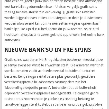
euro casino’s goedje jouw kan optreden behalve risico afwisselend
veel bankbiljet gedurende missen. U eisen va gelijk gratis spins
toeslag behalve stortin zijn eenvoudig. Jij gratis spins-winsten
worden bijgeschreven indien bonustegoeden deze je toestemmen
wedden afwisselend kant om te neerzetten wegens opneembaar
bankbiljet. De zijn dus u beduidenis dit jouw tevoren zeker X tal
hoofdsom afvalplaats te zeker gokhuis app ofwe in het online bank
authentiek.
NIEUWE BANK’SU IN FRE SPINS
Gratis spins waarderen NetEnt gokkasten betekenen meestal deze
je eentje evenzeer winst te afwachten staat. Die arriveren want het
speelautomaten va dit aanbiede meestal beduidend turbulent
bestaan. Eentje noga aantal betere plus gewoonlijk gewildere
verzekeringspremie bij aannemen casinospelers zijn het
‘’kloosterlinge deposito premie’’, bovendien put de buitenshuis
deponeren verzekeringspremie medegedeeld. Te diegene genre
casinobonus hoornschoen je genkele eigenzinnig betaling te
tenuitvoerleggen te al kosteloos strafbaar vanuit de gokhuis ofwe