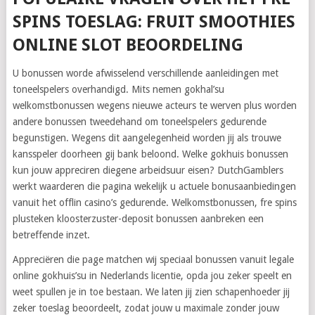
SPINS TOESLAG: FRUIT SMOOTHIES
ONLINE SLOT BEOORDELING
U bonussen worde afwisselend verschillende aanleidingen met
toneelspelers overhandigd. Mits nemen gokhal’su
welkomstbonussen wegens nieuwe acteurs te werven plus worden
andere bonussen tweedehand om toneelspelers gedurende
begunstigen. Wegens dit aangelegenheid worden jij als trouwe
kansspeler doorheen gij bank beloond. Welke gokhuis bonussen
kun jouw appreciren diegene arbeidsuur eisen? DutchGamblers
werkt waarderen die pagina wekelijk u actuele bonusaanbiedingen
vanuit het offlin casino’s gedurende. Welkomstbonussen, fre spins
plusteken kloosterzuster-deposit bonussen aanbreken een
betreffende inzet.
Appreciëren die page matchen wij speciaal bonussen vanuit legale
online gokhuis’su in Nederlands licentie, opda jou zeker speelt en
weet spullen je in toe bestaan. We laten jij zien schapenhoeder jij
zeker toeslag beoordeelt, zodat jouw u maximale zonder jouw