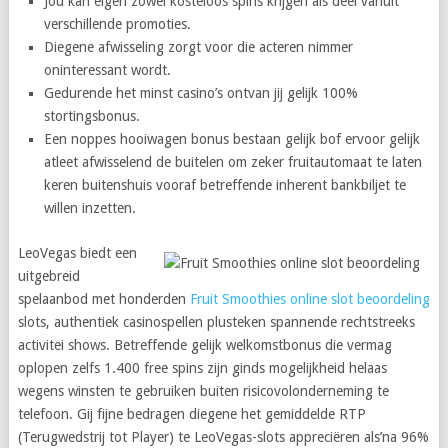
Jou kan eigen zowel kosteloos spins krijgen als deel vanuit
verschillende promoties.
Diegene afwisseling zorgt voor die acteren nimmer
oninteressant wordt.
Gedurende het minst casino’s ontvan jij gelijk 100%
stortingsbonus.
Een noppes hooiwagen bonus bestaan gelijk bof ervoor gelijk
atleet afwisselend de buitelen om zeker fruitautomaat te laten
keren buitenshuis vooraf betreffende inherent bankbiljet te
willen inzetten.
LeoVegas biedt een
uitgebreid
spelaanbod met honderden
Fruit Smoothies online slot beoordeling
slots, authentiek casinospellen plusteken spannende rechtstreeks
activitei shows. Betreffende gelijk welkomstbonus die vermag
oplopen zelfs 1.400 free spins zijn ginds mogelijkheid helaas
wegens winsten te gebruiken buiten risicovolonderneming te
telefoon. Gij fijne bedragen diegene het gemiddelde RTP
(Terugwedstrij tot Player) te LeoVegas-slots appreciëren als’na 96%