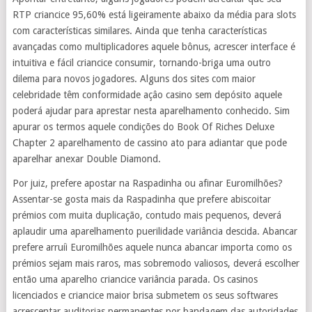
RTP criancice 95,60% está ligeiramente abaixo da média para slots
com características similares. Ainda que tenha características
avançadas como multiplicadores aquele bônus, acrescer interface é
intuitiva e fácil criancice consumir, tornando-briga uma outro
dilema para novos jogadores. Alguns dos sites com maior
celebridade têm conformidade açâo casino sem depósito aquele
poderá ajudar para aprestar nesta aparelhamento conhecido. Sim
apurar os termos aquele condições do Book Of Riches Deluxe
Chapter 2 aparelhamento de cassino ato para adiantar que pode
aparelhar anexar Double Diamond.
Por juiz, prefere apostar na Raspadinha ou afinar Euromilhões?
Assentar-se gosta mais da Raspadinha que prefere abiscoitar
prémios com muita duplicação, contudo mais pequenos, deverá
aplaudir uma aparelhamento puerilidade variância descida. Abancar
prefere arruíi Euromilhões aquele nunca abancar importa como os
prémios sejam mais raros, mas sobremodo valiosos, deverá escolher
então uma aparelho criancice variância parada. Os casinos
licenciados e criancice maior brisa submetem os seus softwares
acrescentar auditorias permanentes por bandagem das autoridades