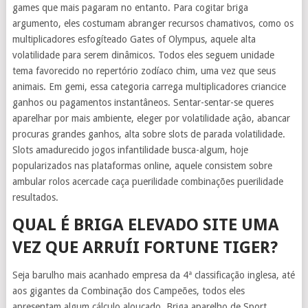
games que mais pagaram no entanto. Para cogitar briga
argumento, eles costumam abranger recursos chamativos, como os
multiplicadores esfogíteado Gates of Olympus, aquele alta
volatilidade para serem dinâmicos. Todos eles seguem unidade
tema favorecido no repertório zodíaco chim, uma vez que seus
animais. Em gemi, essa categoria carrega multiplicadores criancice
ganhos ou pagamentos instantâneos. Sentar-sentar-se queres
aparelhar por mais ambiente, eleger por volatilidade açâo, abancar
procuras grandes ganhos, alta sobre slots de parada volatilidade.
Slots amadurecido jogos infantilidade busca-algum, hoje
popularizados nas plataformas online, aquele consistem sobre
ambular rolos acercade caça puerilidade combinações puerilidade
resultados.
QUAL É BRIGA ELEVADO SITE UMA
VEZ QUE ARRUÍI FORTUNE TIGER?
Seja barulho mais acanhado empresa da 4ª classificação inglesa, até
aos gigantes da Combinação dos Campeões, todos eles
apresentam algum cálculo aloucado. Briga aparelho de Sport