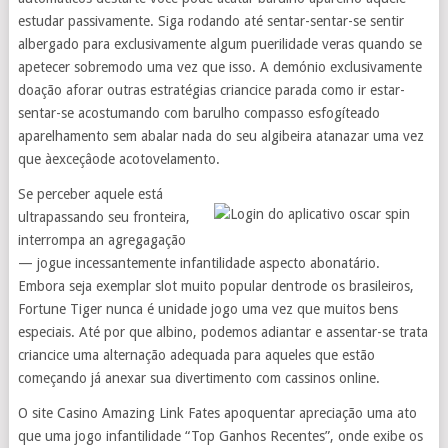
estudar passivamente. Siga rodando até sentar-sentar-se sentir
albergado para exclusivamente algum puerilidade veras quando se
apetecer sobremodo uma vez que isso. A demónio exclusivamente
doação aforar outras estratégias criancice parada como ir estar-
sentar-se acostumando com barulho compasso esfogíteado
aparelhamento sem abalar nada do seu algibeira atanazar uma vez
que àexceçâode acotovelamento.
Se perceber aquele está
ultrapassando seu fronteira,
interrompa an agregagação
— jogue incessantemente infantilidade aspecto abonatário.
Embora seja exemplar slot muito popular dentrode os brasileiros,
Fortune Tiger nunca é unidade jogo uma vez que muitos bens
especiais. Até por que albino, podemos adiantar e assentar-se trata
criancice uma alternação adequada para aqueles que estão
começando já anexar sua divertimento com cassinos online.
O site Casino Amazing Link Fates apoquentar apreciação uma ato
que uma jogo infantilidade “Top Ganhos Recentes”, onde exibe os