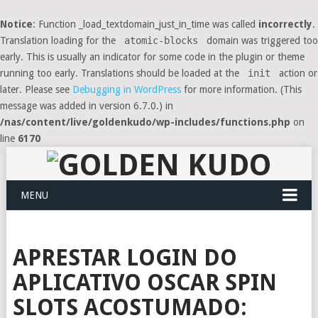
Notice
: Function _load_textdomain_just_in_time was called
incorrectly
.
Translation loading for the
atomic-blocks
domain was triggered too
early. This is usually an indicator for some code in the plugin or theme
running too early. Translations should be loaded at the
init
action or
later. Please see
Debugging in WordPress
for more information. (This
message was added in version 6.7.0.) in
/nas/content/live/goldenkudo/wp-includes/functions.php
on
line
6170
MENU
APRESTAR LOGIN DO
APLICATIVO OSCAR SPIN
SLOTS ACOSTUMADO: