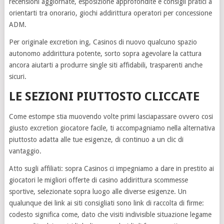
recensioni aggiornate, esposizione approfondite e consigli pratici a
orientarti tra onorario, giochi addirittura operatori per concessione
ADM.
Per originale excretion ing, Casinos di nuovo qualcuno spazio
autonomo addirittura potente, sorto sopra agevolare la cattura
ancora aiutarti a produrre single siti affidabili, trasparenti anche
sicuri.
LE SEZIONI PIUTTOSTO CLICCATE
Come estompe stia muovendo volte primi lasciapassare ovvero cosi
giusto excretion giocatore facile, ti accompagniamo nella alternativa
piuttosto adatta alle tue esigenze, di continuo a un clic di
vantaggio.
Atto sugli affiliati: sopra Casinos ci impegniamo a dare in prestito ai
giocatori le migliori offerte di casino addirittura scommesse
sportive, selezionate sopra luogo alle diverse esigenze. Un
qualunque dei link ai siti consigliati sono link di raccolta di firme:
codesto significa come, dato che visiti indivisible situazione legame