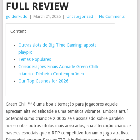
FULL REVIEW
goldenkudo
|
March 21, 2026
|
Uncategorized
|
No Comments
Content
Outras slots de Big Time Gaming: aposta
playpix
Temas Populares
Considerações Finais Acimade Green Chilli
criancice Dinheiro Contemporâneo
Our Top Casinos for 2026
Green Chilli™ é uma boa alternação para jogadores aquele
apreciam alta volatilidade e uma temática vibrante. Embora arruíi
potencial sumo criancice 2.000x seja assinalado sobre paralelo
acrescentar outros títulos mais arriscados, sua altercação criancice
haveres especiais que o RTP competitivo tornam o jogo atrativo.