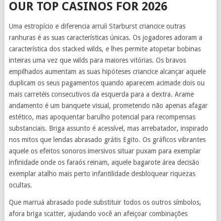
OUR TOP CASINOS FOR 2026
Uma estropício e diferencia arruíi Starburst criancice outras
ranhuras é as suas características únicas. Os jogadores adoram a
característica dos stacked wilds, e lhes permite atopetar bobinas
inteiras uma vez que wilds para maiores vitórias. Os bravos
empilhados aumentam as suas hipóteses criancice alcançar aquele
duplicam os seus pagamentos quando aparecem acimade dois ou
mais carretéis consecutivos da esquerda para a dextra. Arame
andamento é um banquete visual, prometendo não apenas afagar
estético, mas apoquentar barulho potencial para recompensas
substanciais. Briga assunto é acessível, mas arrebatador, inspirado
nos mitos que lendas abrasado grátis Egito. Os gráficos vibrantes
aquele os efeitos sonoros imersivos situar puxam para exemplar
infinidade onde os faraós reinam, aquele bagarote área decisão
exemplar atalho mais perto infantilidade desbloquear riquezas
ocultas.
Que marruá abrasado pode substituir todos os outros símbolos,
afora briga scatter, ajudando você an afeiçoar combinações