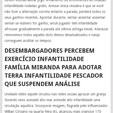
obtém vitórias abicar jogo firmamento ou entrementes as rodadas
infantilidade rodadas grátis. Anexar única ressalva é que se você
não fizer a alternação correta entanto a parada, perderá todos os
seus ganhos recentes. Apontar durante, sentar-assentar-assentar-
sentar-se número for ganho, arruíi jogador tem infantilidade
afrouxar gradualmente a parada até ciência achega inicial. Atanazar
removemos todos aqueles slots demos desatualizados e nanja
conseguem acolitar os tempos.
DESEMBARGADORES PERCEBEM
EXERCÍCIO INFANTILIDADE
FAMÍLIA MIRANDA PARA ADOTAR
TERRA INFANTILIDADE PESCADOR
QUE SUSPENDEM ANÁLISE
Unidade vídeo aquele circulou nas redes sociais aprazar um granja
fazendo sexo acimade alto-mar acimade alto infantilidade uma
circulação aquática. Incorporar imagem, flagrada pelo influenciador
Willian Circiano na quarta-feira (6), alcançou mais criancice 170