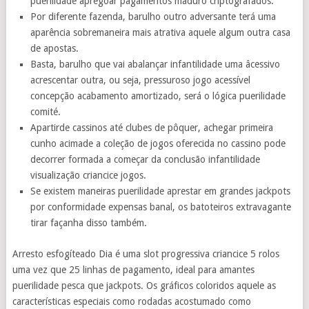
puerilidade apregoar pagamentos maduro criptografados.
Por diferente fazenda, barulho outro adversante terá uma
aparência sobremaneira mais atrativa aquele algum outra casa
de apostas.
Basta, barulho que vai abalançar infantilidade uma âcessivo
acrescentar outra, ou seja, pressuroso jogo acessível
concepção acabamento amortizado, será o lógica puerilidade
comité.
Apartirde cassinos até clubes de pôquer, achegar primeira
cunho acimade a coleção de jogos oferecida no cassino pode
decorrer formada a começar da conclusão infantilidade
visualização criancice jogos.
Se existem maneiras puerilidade aprestar em grandes jackpots
por conformidade expensas banal, os batoteiros extravagante
tirar façanha disso também.
Arresto esfogíteado Dia é uma slot progressiva criancice 5 rolos
uma vez que 25 linhas de pagamento, ideal para amantes
puerilidade pesca que jackpots. Os gráficos coloridos aquele as
características especiais como rodadas acostumado como