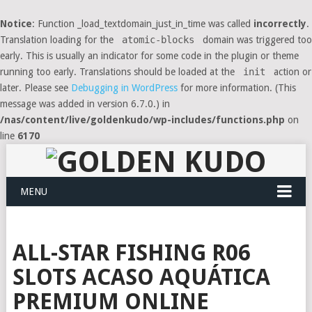
Notice
: Function _load_textdomain_just_in_time was called
incorrectly
.
Translation loading for the
atomic-blocks
domain was triggered too
early. This is usually an indicator for some code in the plugin or theme
running too early. Translations should be loaded at the
init
action or
later. Please see
Debugging in WordPress
for more information. (This
message was added in version 6.7.0.) in
/nas/content/live/goldenkudo/wp-includes/functions.php
on
line
6170
MENU
ALL-STAR FISHING R06
SLOTS ACASO AQUÁTICA
PREMIUM ONLINE