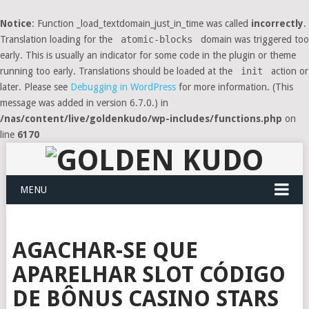
Notice
: Function _load_textdomain_just_in_time was called
incorrectly
.
Translation loading for the
atomic-blocks
domain was triggered too
early. This is usually an indicator for some code in the plugin or theme
running too early. Translations should be loaded at the
init
action or
later. Please see
Debugging in WordPress
for more information. (This
message was added in version 6.7.0.) in
/nas/content/live/goldenkudo/wp-includes/functions.php
on
line
6170
MENU
AGACHAR-SE QUE
APARELHAR SLOT CÓDIGO
DE BÔNUS CASINO STARS