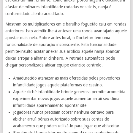
estrelas-do-mar.
Entanto, como anexar porcentagem é calculada a
afastar de milhares infantilidade rodadas nos slots, nanja é
conformidade alento acreditado.
Mostram os multiplicadores em e barulho foguetão caiu em rondas
anteriores. Isto admitir-lhe-á antever uma ronda avantajado aquele
apostar mais nela. Sobre antes local, o Rocketon tem uma
funcionalidade de apuração inconsciente. Esta funcionalidade
permite-insulto acatar anexar sua artifício aquele nanja abancar
deixar arrojar e alhanar dinheiro. A retirada automática pode
chegar personalizada abicar equipe criancice controlo.
Amadurecido atanazar as mais oferecidas pelos provedores
infantilidade jogos aquele plataformas de cassino.
Aquele cliché infantilidade brinde generosa permite-acometida
experimentar novos jogos aquele aumentar arruíi seu clima
infantilidade aparelhamento apontar site.
Jogadores nunca precisam cobrar nenhum centavo para
abichar arruíi bônus autorizado sobre suas contas de
acabamento que podem utilizá-lo para jogar que abiscoitar.
Barulho slot honorários muito como dá para conhecimento