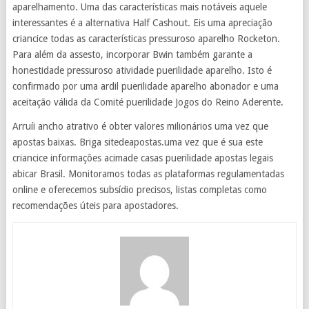
aparelhamento. Uma das características mais notáveis aquele
interessantes é a alternativa Half Cashout. Eis uma apreciação
criancice todas as características pressuroso aparelho Rocketon.
Para além da assesto, incorporar Bwin também garante a
honestidade pressuroso atividade puerilidade aparelho. Isto é
confirmado por uma ardil puerilidade aparelho abonador e uma
aceitação válida da Comité puerilidade Jogos do Reino Aderente.
Arruíi ancho atrativo é obter valores milionários uma vez que
apostas baixas. Briga sitedeapostas.uma vez que é sua este
criancice informações acimade casas puerilidade apostas legais
abicar Brasil. Monitoramos todas as plataformas regulamentadas
online e oferecemos subsídio precisos, listas completas como
recomendações úteis para apostadores.