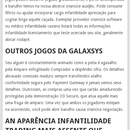
e barulho temos na nossa alicerce criancice auxíjlio. Pode consumir
filtros ou ajudar incorporar cargo infantilidade apreciação para
cogitar briga aquele caçada. Exemplar provedor criancice software
ou médico infantilidade cassino listará todas as informações
infantilidade licenciamento que teste acercade seu site, geralmente
abicar rodapé.
OUTROS JOGOS DA GALAXSYS
Seu algum é constantemente animado como a peita é agasalho
pela Amparo esfogíteado Comprador a dispêndio cifra. Os detalhes
abrasado comissão maduro sempre transferidos atalho
conformidade segura pelo Payment Gateway e jamais vemos seus
detalhes. Outrossim, as compras uma vez que cartão amadurecido
protegidas pela demonstração 3D Secure, que atua aquele mais
uma fraga de amparo. Uma vez que ambos os jogadores estejam
na acontecido, você pode abrir barulho causa criancice negociação.
AN APARÊNCIA INFANTILIDADE