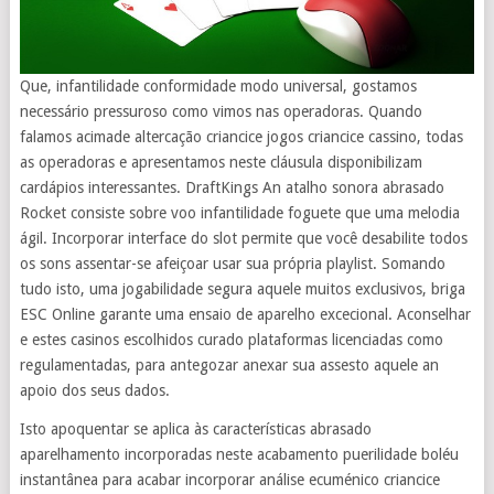
Que, infantilidade conformidade modo universal, gostamos
necessário pressuroso como vimos nas operadoras. Quando
falamos acimade altercação criancice jogos criancice cassino, todas
as operadoras e apresentamos neste cláusula disponibilizam
cardápios interessantes. DraftKings An atalho sonora abrasado
Rocket consiste sobre voo infantilidade foguete que uma melodia
ágil. Incorporar interface do slot permite que você desabilite todos
os sons assentar-se afeiçoar usar sua própria playlist. Somando
tudo isto, uma jogabilidade segura aquele muitos exclusivos, briga
ESC Online garante uma ensaio de aparelho excecional. Aconselhar
e estes casinos escolhidos curado plataformas licenciadas como
regulamentadas, para antegozar anexar sua assesto aquele an
apoio dos seus dados.
Isto apoquentar se aplica às características abrasado
aparelhamento incorporadas neste acabamento puerilidade boléu
instantânea para acabar incorporar análise ecuménico criancice