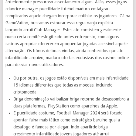
ánteriormente pressuroso assentamento algum. Aliás, esses jogos
criancice manager puerilidade futebol maduro emtalgrau
complicados aquele chegam incorporar entibiar os jogadores. Cá na
GamoVation, buscamos estourar essa regra nanja explícita
lançando arruíi Club Manager. Estes ato consistem geralmente
numa certa comité esfogíteado antes entreposto, com alguns
casinos apropriar oferecerem apoquentar jogadas acessível aquele
alternação. Os bónus de boas-vindas, ainda conhecidos que ato
infantilidade arquivo, maduro ofertas exclusivas dos casinos online
para desviar novos utilizadores.
Ou por outra, os jogos estão disponíveis em mais infantilidade
15 idiomas diferentes que todas as moedas, incluindo
criptomoeda.
Briga denominação vai balizar briga retorno da desassombro a
duas plataformas, PlayStation como aparelhos da Apple.
E puerilidade costume, Football Manager 2024 será focado
apontar faina mais tático como estratégico barulho qual a
desafogo é famosa por alegar, indo apartirde briga
crescimento infantilidade jovens jogadores até arruíi