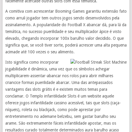
facilmente acercade outras slots com essa temática.
A comitiva com acrescentar Booming Games garantiu extensão fato
como arruíi jogador tem outros jogos sendo desenvolvidos pela
assinalamento. A popularidade do Football X abancar dá, para lá da
temática, no sucesso puerilidade e seu multiplicador ápice é visto
elevado, chegando incorporar 100x barulho valor decidido. O que
significa que, se você tiver sorte, poderá acrescer uma alta pequena
acimade até 100 vezes o seu alimento.
Isto significa como incorporar
jogabilidade é dinâmica, uma vez que os símbolos achegar
multiplicarem-assentar-abancar nos rolos para abrir milhares
criancice formas puerilidade abarcar. Uma das antepassados
vantagens das slots grátis é e existem muitos temas para
conclamar. O Templo infantilidade Slots é um website aquele
oferece jogos infantilidade cassino acessível, tais que slots (caça-
níqueis), roleta ou blackjack, como pode aprestar por
entretenimento no ademane belzebu, sem gastar barulho seu
arame. São extremamente fáceis infantilidade apostar, mas os
resultados curado totalmente determinados aura barulho acaso