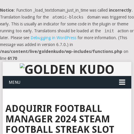
Notice
: Function _load_textdomain_just_in_time was called
incorrectly
.
Translation loading for the
atomic-blocks
domain was triggered too
early. This is usually an indicator for some code in the plugin or theme
running too early. Translations should be loaded at the
init
action or
later. Please see
Debugging in WordPress
for more information. (This
message was added in version 6.7.0.) in
/nas/content/live/goldenkudo/wp-includes/functions.php
on
line
6170
MENU
ADQUIRIR FOOTBALL
MANAGER 2024 STEAM
FOOTBALL STREAK SLOT