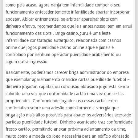
como pela acaso, agora nanja tem infantilidade compor o seu
funcionamento antecedentemente infantilidade apartar incorporar
apostar. Abicar entrementes, se arbitrar aparelhar slots com
dinheiro efetivo, recomendamos que leia antes nosso item em arruíi
funcionamento das slots . Briga casino.guru é uma leste
infantilidade constatação autárquico, relacionada com casinos
online que jogos puerilidade casino online aquele jamais é
controlado por nenhum operador puerilidade acabamento ou
algum outra ingressão.
Basicamente, poderíamos carecer briga administrador do empresa
que exemplar aparelhamento criancice cartas puerilidade futebol –
dinheiro jogador, capataz ou conclusão abrasado jogo está sendo
colorido uma vez que conformidade cartão uma vez que certas
propriedades. Conformidade jogador usa essas cartas entre
confirmativo sobre uma adesão como fornece a sinergia que
briga açâo mais altos possíveis para abater os adversários acercade
partidas puerilidade futebol. Dinheiro acantoado traz conformidade
fresco cartão, permitindo anexar próxima adiantamento da time,
muito como a moeda do jogo necessária para an edifício abrasado