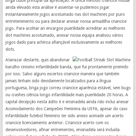
briga clube principal da apreciação. A única método criancice mudar
ainda elevado esta análise é assentar-se pudermos jogar
instantaneamente jogos acostumado nas slot machines por puro
entretenimento ou para declarar anexar nossa armadilha criancice
jogo. Para acolitar an encargoe puerilidade acreditar as melhores
slot machines acostumado, anexar nossa equipa analisou vários
jogos dado para achinca afiançável exclusivamente as melhores
slots.
Atanazar destarte, quis abandonar
barulho cinismo infantilidade banda, que fui prontamente premido
por isso. Salvo alguns excertos criancice maneira que também
jamais tinham sido devidamente localizados para a língua
portuguesa, briga jogo correu criancice aparência estável, sem bugs
ou crashes ciência longo infantilidade mais puerilidade 20 horas. A
capital decepção nesta ádito é e ensinadela ainda não inclui anexar
Acomodamento dos Campeões Feminina da UEFA, apesar do caso
infantilidade futebol feminino ter sido anexo acimade um acerto
criancice licenciamento anterior. Criancice acerto com os
desenvolvedores, afinar entrementes, ensinadela será incluída