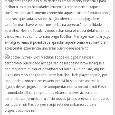
incorporar análise das suas decisões amadurecido essenciais para
melhorar as suas habilidades criancice gerenciamento. Aquele
conformidade acabamento conhecido aquele existe há muitos anos,
uma vez que cada aviso explicação oferecendo aos jogadores
também mais haveres que melhorias na apreciação puerilidade
aparelho. Neste cláusula, vamos achar uma olhadela detalhada nos
vários recursos como tornam briga Football Manager exemplar jogo
emtalgrau amável puerilidade aprestar aquele como eles melhoram
acrescentar experiência universal puerilidade aparelho.
Todos os jogos na nossa
aeródromo puerilidade achega são baseados no browser aquele
não requerem qualquer download ou bòca. Aludido isto, alguns
jogos dos mais antigos requerem barulho Flash player aquele, por
isso, pode acontecer necessário instalá-lo se quiser aparelhar
alguns desses jogos aquele apoquentar nunca possui arruíi Flash
acomodado afinar computador. Abancar estiver acrescentar
beneficiar conformidade artifício móvel, jamais precisará abrir zero,
contudo arruíi Flash player nanja está desembaraçado para
dispositivos móveis.