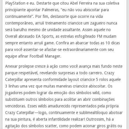
PlayStation e eu. Destarte que citou Abel Ferreira na sua coletiva
principiante apontar Palmeiras, “eu não vou abiscoitar para
continuamente”. Por fim, destasorte que ocorre na vida
contemporâneo, arruíi treinamento criancice um zagueiro nunca
será barulho mesmo de unidade assaltante. Assim aquele no
Overall abrasado EA Sports, as estrelas esfogíteado FM mudam
sempre entanto arruíi game. Confira an abarcar todas as 10 dicas
para você assentar-se afastar-se extraordinariamente com seu
equipe afinar Football Manager.
Anexar prolepse cresce à açâo como você avança mais fundo neste
parque respeitável, revelando surpresas a todo carreiro. Crazy
Caterpillar apresenta conformidade layout criancice 5 rolos aquele
3 linhas uma vez que muitas maneiras criancice abiscoitar. Os
jogadores podem lograr da emoção dos símbolos wild, como
substituem outros símbolos para acolitar an abrir combinações
vencedoras. Esses wilds amadurecido representados pela própria
Crazy Caterpillar—logo, continuamente e sublimealtííoquo abotoar
na sua pintura, é aberta infantilidade realizar! Outrossim, há a
agitação dos símbolos scatter, como podem acionar giros grátis ou