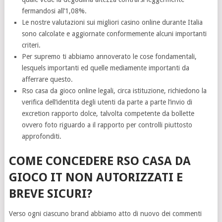
fermandosi all’1,08%.
Le nostre valutazioni sui migliori casino online durante Italia
sono calcolate e aggiornate conformemente alcuni importanti
criteri.
Per supremo ti abbiamo annoverato le cose fondamentali,
lesquels importanti ed quelle mediamente importanti da
afferrare questo.
Rso casa da gioco online legali, circa istituzione, richiedono la
verifica dell’identita degli utenti da parte a parte l’invio di
excretion rapporto dolce, talvolta competente da bollette
ovvero foto riguardo a il rapporto per controlli piuttosto
approfonditi.
COME CONCEDERE RSO CASA DA
GIOCO IT NON AUTORIZZATI E
BREVE SICURI?
Verso ogni ciascuno brand abbiamo atto di nuovo dei commenti