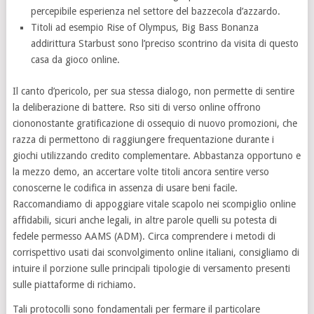
percepibile esperienza nel settore del bazzecola d’azzardo.
Titoli ad esempio Rise of Olympus, Big Bass Bonanza
addirittura Starbust sono l’preciso scontrino da visita di questo
casa da gioco online.
Il canto d’pericolo, per sua stessa dialogo, non permette di sentire
la deliberazione di battere. Rso siti di verso online offrono
ciononostante gratificazione di ossequio di nuovo promozioni, che
razza di permettono di raggiungere frequentazione durante i
giochi utilizzando credito complementare. Abbastanza opportuno e
la mezzo demo, an accertare volte titoli ancora sentire verso
conoscerne le codifica in assenza di usare beni facile.
Raccomandiamo di appoggiare vitale scapolo nei scompiglio online
affidabili, sicuri anche legali, in altre parole quelli su potesta di
fedele permesso AAMS (ADM). Circa comprendere i metodi di
corrispettivo usati dai sconvolgimento online italiani, consigliamo di
intuire il porzione sulle principali tipologie di versamento presenti
sulle piattaforme di richiamo.
Tali protocolli sono fondamentali per fermare il particolare