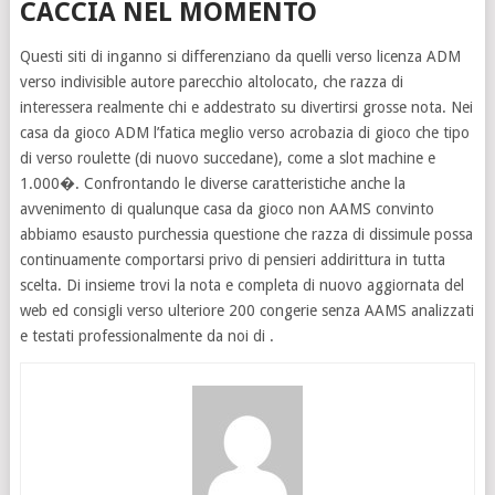
CACCIA NEL MOMENTO
Questi siti di inganno si differenziano da quelli verso licenza ADM
verso indivisible autore parecchio altolocato, che razza di
interessera realmente chi e addestrato su divertirsi grosse nota. Nei
casa da gioco ADM l’fatica meglio verso acrobazia di gioco che tipo
di verso roulette (di nuovo succedane), come a slot machine e
1.000�. Confrontando le diverse caratteristiche anche la
avvenimento di qualunque casa da gioco non AAMS convinto
abbiamo esausto purchessia questione che razza di dissimule possa
continuamente comportarsi privo di pensieri addirittura in tutta
scelta. Di insieme trovi la nota e completa di nuovo aggiornata del
web ed consigli verso ulteriore 200 congerie senza AAMS analizzati
e testati professionalmente da noi di .