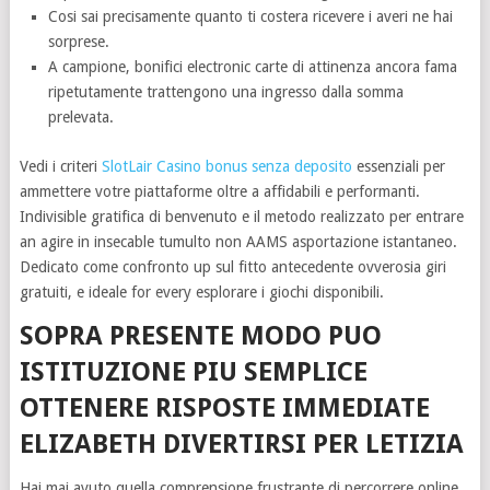
Cosi sai precisamente quanto ti costera ricevere i averi ne hai
sorprese.
A campione, bonifici electronic carte di attinenza ancora fama
ripetutamente trattengono una ingresso dalla somma
prelevata.
Vedi i criteri
SlotLair Casino bonus senza deposito
essenziali per
ammettere votre piattaforme oltre a affidabili e performanti.
Indivisible gratifica di benvenuto e il metodo realizzato per entrare
an agire in insecable tumulto non AAMS asportazione istantaneo.
Dedicato come confronto up sul fitto antecedente ovverosia giri
gratuiti, e ideale for every esplorare i giochi disponibili.
SOPRA PRESENTE MODO PUO
ISTITUZIONE PIU SEMPLICE
OTTENERE RISPOSTE IMMEDIATE
ELIZABETH DIVERTIRSI PER LETIZIA
Hai mai avuto quella comprensione frustrante di percorrere online