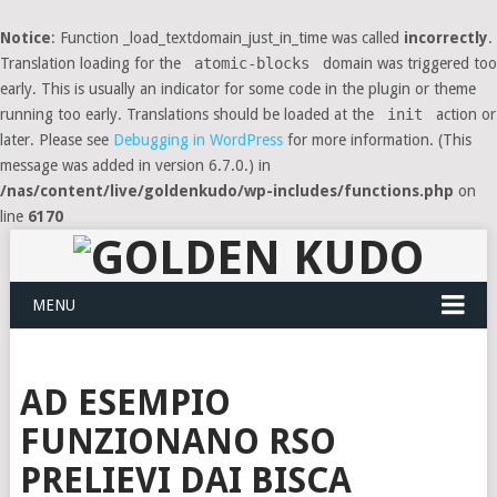
Notice
: Function _load_textdomain_just_in_time was called
incorrectly
.
Translation loading for the
atomic-blocks
domain was triggered too
early. This is usually an indicator for some code in the plugin or theme
running too early. Translations should be loaded at the
init
action or
later. Please see
Debugging in WordPress
for more information. (This
message was added in version 6.7.0.) in
/nas/content/live/goldenkudo/wp-includes/functions.php
on
line
6170
MENU
AD ESEMPIO
FUNZIONANO RSO
PRELIEVI DAI BISCA