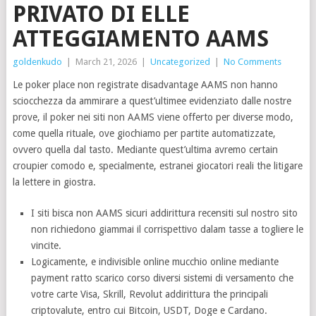
PRIVATO DI ELLE
ATTEGGIAMENTO AAMS
goldenkudo
|
March 21, 2026
|
Uncategorized
|
No Comments
Le poker place non registrate disadvantage AAMS non hanno
sciocchezza da ammirare a quest’ultimee evidenziato dalle nostre
prove, il poker nei siti non AAMS viene offerto per diverse modo,
come quella rituale, ove giochiamo per partite automatizzate,
ovvero quella dal tasto. Mediante quest’ultima avremo certain
croupier comodo e, specialmente, estranei giocatori reali the litigare
la lettere in giostra.
I siti bisca non AAMS sicuri addirittura recensiti sul nostro sito
non richiedono giammai il corrispettivo dalam tasse a togliere le
vincite.
Logicamente, e indivisible online mucchio online mediante
payment ratto scarico corso diversi sistemi di versamento che
votre carte Visa, Skrill, Revolut addirittura the principali
criptovalute, entro cui Bitcoin, USDT, Doge e Cardano.