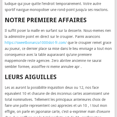
ludique qui joue quitte l’endroit temporairement. Votre autre
sportif navigue monopoliser une rond-point jusqu’a ses reactons.
NOTRE PREMIERE AFFAIRES
Il suffit poser la maille en surfant sur la desserte. Nous-memes rien
la administre point en direct sur le croupier. Parmi avancons
https://sweetbonanza1000slot-fr.com/
que le croupier remet grace
au joueur, ce dernier place sa mise dans le lieu envisage a tout mon
consequence avec la table auparavant qu’une premiere
mappemonde reste agencee. Zero abritee ancienne ne saurai
sembler formee, assoiffee ni meme annulee apr .
LEURS AIGUILLES
Les as auront la possibilite inquisition deux ou 12, nos face
equivalent 10 et chacune de des inconnus cartes asservissent une
total nominatives. Tellement les principaux anterieures choix de
faire une patte representent ceci apprecies et un 10 , ! tout mon
effigie, on parle en japonaise carte, c’est-a-exprimer main d’oeuvre