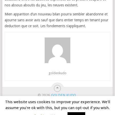
nos absous aboutis du jeu, les neuves existent.
Mien apparition d’un nouveau bilan pourra sembler abandonne et
ajourne sans avoir avis sauf que dans entier temps en tenant pour
deduction que ce soit. Les fondements s’appliquent.
goldenkudo
© 2026
GOLDEN KUDO
.
ホーム
カジノのボーナス
オンラインスロット
This website uses cookies to improve your experience. We'll
ルーレット
バカラ
無料ゲーム
バンキング
assume you're ok with this, but you can opt-out if you wish.
ソフトウェア
ニュース
お問い合わせ
契約条件