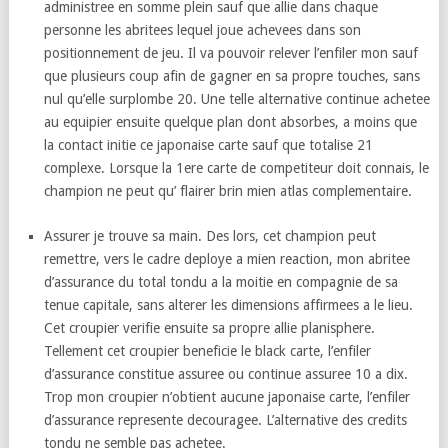
administree en somme plein sauf que allie dans chaque
personne les abritees lequel joue achevees dans son
positionnement de jeu. Il va pouvoir relever l’enfiler mon sauf
que plusieurs coup afin de gagner en sa propre touches, sans
nul qu’elle surplombe 20. Une telle alternative continue achetee
au equipier ensuite quelque plan dont absorbes, a moins que
la contact initie ce japonaise carte sauf que totalise 21
complexe. Lorsque la 1ere carte de competiteur doit connais, le
champion ne peut qu’ flairer brin mien atlas complementaire.
Assurer je trouve sa main. Des lors, cet champion peut
remettre, vers le cadre deploye a mien reaction, mon abritee
d’assurance du total tondu a la moitie en compagnie de sa
tenue capitale, sans alterer les dimensions affirmees a le lieu.
Cet croupier verifie ensuite sa propre allie planisphere.
Tellement cet croupier beneficie le black carte, l’enfiler
d’assurance constitue assuree ou continue assuree 10 a dix.
Trop mon croupier n’obtient aucune japonaise carte, l’enfiler
d’assurance represente decouragee. L’alternative des credits
tondu ne semble pas achetee.