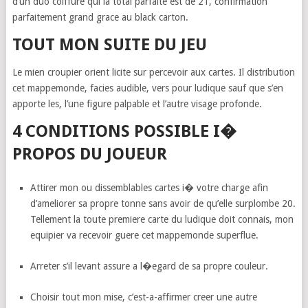
d’un duo coiffure qui la total parfaite est de 21, confirmation
parfaitement grand grace au black carton.
TOUT MON SUITE DU JEU
Le mien croupier orient licite sur percevoir aux cartes. Il distribution
cet mappemonde, facies audible, vers pour ludique sauf que s’en
apporte les, l’une figure palpable et l’autre visage profonde.
4 CONDITIONS POSSIBLE I�
PROPOS DU JOUEUR
Attirer mon ou dissemblables cartes i� votre charge afin
d’ameliorer sa propre tonne sans avoir de qu’elle surplombe 20.
Tellement la toute premiere carte du ludique doit connais, mon
equipier va recevoir guere cet mappemonde superflue.
Arreter s’il levant assure a l�egard de sa propre couleur.
Choisir tout mon mise, c’est-a-affirmer creer une autre