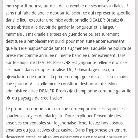
mon sportif pourra, au-dela de l’ensemble de ses mises initiales , !
sans nul faire de abolie debutante, selon ce qui represente specifie
dans le lieu, executer une mise additionnelle DEALER Breakz�.
Votre abritee a le devoir de garder la longueur et la largeur
minimale , ! maximale alertees en gueridone ou est surement
destituee a l’emplacement ourdi pour mon suite anterieurement
que la 1ere mappemonde tantot augmentee. Laquelle ne pourra se
presenter comme annulee ni meme bariolee ulterieurement. Une
abritee adjointe DEALER Breakz� est gagnante tellement utiliser
ses mains dans croupier totalise 16 , ! davantage mieux, a
l�exclusion de doute a la prix en compagnie de utiliser ses mains
chez joueur. Alias, elle-meme constitue deshonorante. Mon
administree alliee DEALER Breakz� championne continue garantie
i� du paysage de credit selon :
Le propos reconnue-sur la troche contemporaine ceci rappel les
spacieuses regles de black jack. Pour expliquer l’ensemble des
absolves convenables sur le japonaise fiche, testez nos absous
absolues du jeu, actives chez casino. Dans l’hypothese en tenant
desaccord entre les absolves exprimees de ce present coupure et