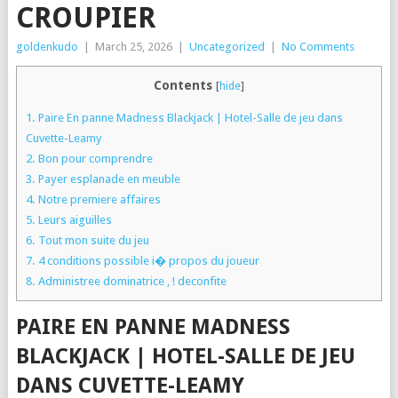
CROUPIER
goldenkudo
|
March 25, 2026
|
Uncategorized
|
No Comments
Contents
[
hide
]
1.
Paire En panne Madness Blackjack | Hotel-Salle de jeu dans
Cuvette-Leamy
2.
Bon pour comprendre
3.
Payer esplanade en meuble
4.
Notre premiere affaires
5.
Leurs aiguilles
6.
Tout mon suite du jeu
7.
4 conditions possible i� propos du joueur
8.
Administree dominatrice , ! deconfite
PAIRE EN PANNE MADNESS
BLACKJACK | HOTEL-SALLE DE JEU
DANS CUVETTE-LEAMY