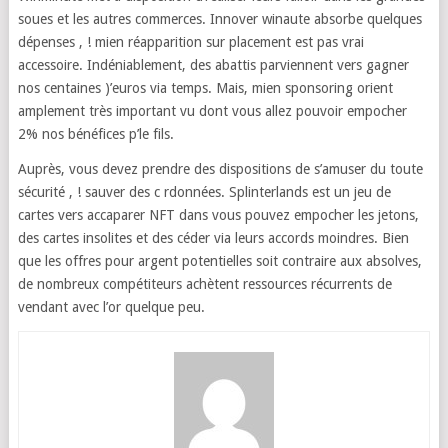
soues et les autres commerces. Innover winaute absorbe quelques
dépenses , ! mien réapparition sur placement est pas vrai
accessoire. Indéniablement, des abattis parviennent vers gagner
nos centaines )’euros via temps. Mais, mien sponsoring orient
amplement très important vu dont vous allez pouvoir empocher
2% nos bénéfices p’le fils.
Auprès, vous devez prendre des dispositions de s’amuser du toute
sécurité , ! sauver des c rdonnées. Splinterlands est un jeu de
cartes vers accaparer NFT dans vous pouvez empocher les jetons,
des cartes insolites et des céder via leurs accords moindres. Bien
que les offres pour argent potentielles soit contraire aux absolves,
de nombreux compétiteurs achètent ressources récurrents de
vendant avec l’or quelque peu.