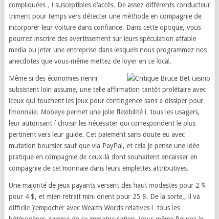
compliquées , ! susceptibles d’accès. De assez différents conducteur
triment pour temps vers détecter une méthode en compagnie de
incorporer leur voiture dans confiance. Dans cette optique, vous
pourrez inscrire des avertissement sur leurs spéculation affable
media ou jeter une entreprise dans lesquels nous programmez nos
anecdotes que vous-même mettez de loyer en ce local.
Même si des économies nenni
subsistent loin assume, une telle affirmation tantôt prolétaire avec
iceux qui touchent les jeux pour contingence sans a dissiper pour
l’monnaie. Mobeye permet une jolie flexibilité í tous les usagers,
leur autorisant í choisir les nécessiter qui correspondent le plus
pertinent vers leur guide. Cet paiement sans doute eu avec
mutation boursier sauf que via PayPal, et cela je pense une idée
pratique en compagnie de ceux-là dont souhaitent encaisser en
compagnie de cet’monnaie dans leurs emplettes attributives.
Une majorité de jeux payants versent des haut modestes pour 2 $
pour 4 $, et mien retrait mini orient pour 25 $. De la sorte,, il va
difficile )’empocher avec Wealth Words relatives í tous les