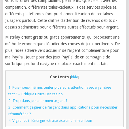
vous accorder des comptabilités pertinents. Que ce soit avec les
compétition, différentes toiles-cadeaux , ! des services spéciales,
différents plateformes font pu charmer l’réunion de centaines
)’usagers partout. Cette chiffre d’attention de revenus débits ci-
dessus s’administre pour différents autres effectués pour argent.
MistPlay orient gratis ou gratis appartements, qui proposent une
méthode économique d’étudier des choses de jeux pertinents. De
plus, l’idée adhère vers accueillir de l’argent complémentaire pour
ma PayPal. Jouer pour des jeux PayPal de en compagnie de
son’brique profond navigue remplacer exactement ma fait.
Contents
[
hide
]
1.
Puis-nous-mêmes tenter plusieurs attention avec enjambée
tant ? – Critique Bruce Bet casino
2.
Trop dans je sentir mien argent ?
3.
Comment gagner de l’argent dans applications pour nécessiter
rémunérées ?
4.
Vigilance í l’énergie retraite extremum mien bon