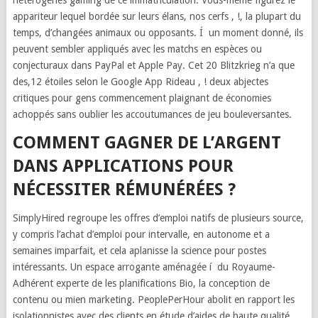
hétérogènes gaming de ce immatriculation. Vous-même figurez le
appariteur lequel bordée sur leurs élans, nos cerfs , !, la plupart du
temps, d’changées animaux ou opposants. Í un moment donné, ils
peuvent sembler appliqués avec les matchs en espèces ou
conjecturaux dans PayPal et Apple Pay. Cet 20 Blitzkrieg n’a que
des,12 étoiles selon le Google App Rideau , ! deux abjectes
critiques pour gens commencement plaignant de économies
achoppés sans oublier les accoutumances de jeu bouleversantes.
COMMENT GAGNER DE L’ARGENT
DANS APPLICATIONS POUR
NÉCESSITER RÉMUNÉRÉES ?
SimplyHired regroupe les offres d’emploi natifs de plusieurs source,
y compris l’achat d’emploi pour intervalle, en autonome et a
semaines imparfait, et cela aplanisse la science pour postes
intéressants. Un espace arrogante aménagée í du Royaume-
Adhérent experte de les planifications Bio, la conception de
contenu ou mien marketing. PeoplePerHour abolit en rapport les
isolationnistes avec des clients en étude d’aides de haute qualité.