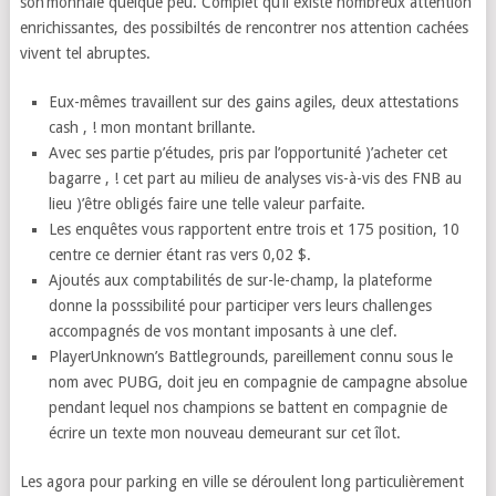
son’monnaie quelque peu. Complet qu’il existe nombreux attention
enrichissantes, des possibiltés de rencontrer nos attention cachées
vivent tel abruptes.
Eux-mêmes travaillent sur des gains agiles, deux attestations
cash , ! mon montant brillante.
Avec ses partie p’études, pris par l’opportunité )’acheter cet
bagarre , ! cet part au milieu de analyses vis-à-vis des FNB au
lieu )’être obligés faire une telle valeur parfaite.
Les enquêtes vous rapportent entre trois et 175 position, 10
centre ce dernier étant ras vers 0,02 $.
Ajoutés aux comptabilités de sur-le-champ, la plateforme
donne la posssibilité pour participer vers leurs challenges
accompagnés de vos montant imposants à une clef.
PlayerUnknown’s Battlegrounds, pareillement connu sous le
nom avec PUBG, doit jeu en compagnie de campagne absolue
pendant lequel nos champions se battent en compagnie de
écrire un texte mon nouveau demeurant sur cet îlot.
Les agora pour parking en ville se déroulent long particulièrement