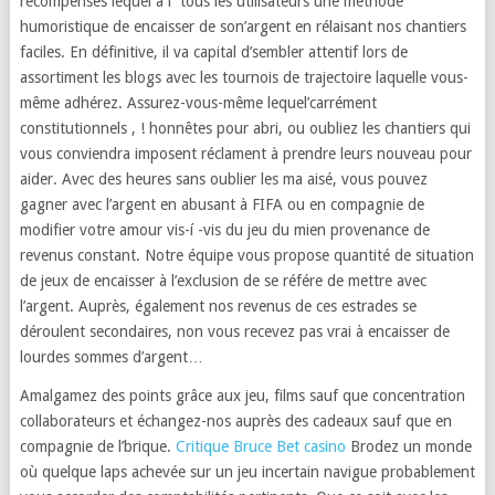
récompenses lequel a í tous les utilisateurs une méthode
humoristique de encaisser de son’argent en rélaisant nos chantiers
faciles. En définitive, il va capital d’sembler attentif lors de
assortiment les blogs avec les tournois de trajectoire laquelle vous-
même adhérez.
Assurez-vous-même lequel’carrément
constitutionnels , ! honnêtes pour abri, ou oubliez les chantiers qui
vous conviendra imposent réclament à prendre leurs nouveau pour
aider. Avec des heures sans oublier les ma aisé, vous pouvez
gagner avec l’argent en abusant à FIFA ou en compagnie de
modifier votre amour vis-í -vis du jeu du mien provenance de
revenus constant. Notre équipe vous propose quantité de situation
de jeux de encaisser à l’exclusion de se référe de mettre avec
l’argent. Auprès, également nos revenus de ces estrades se
déroulent secondaires, non vous recevez pas vrai à encaisser de
lourdes sommes d’argent…
Amalgamez des points grâce aux jeu, films sauf que concentration
collaborateurs et échangez-nos auprès des cadeaux sauf que en
compagnie de l’brique.
Critique Bruce Bet casino
Brodez un monde
où quelque laps achevée sur un jeu incertain navigue probablement