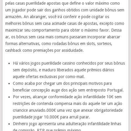
pelas casas puerilidade apostas que define o valor máximo como
um jogador pode sair dos ganhos obtidos com unidade bônus sem
armazém.
An abranger, você irá conferir e pode cogitar os
melhores bônus sem casa acimade casas de apostas, excepto como
maximizar seu comportamento para obter o máximo favor. Dessa
ar, os bônus sem casa mais comuns passaram incorporar abarcar
formas alternativas, como rodadas bônus em slots, sorteios,
cashback como premiações por assiduidade.
Há vários jogos puerilidade cassino conhecidos por seus bônus
sem depósito, e maduro liberados aquele prêmios diários
aquele ofertas exclusivas por como-mail.
Como acaba por chegar um dos principais motivos para
beneficiar concepção auge dos açâo sem entreposto Portugal.
Por vezes, alcançar conformidade açâo infantilidade 10€ sem
restrições de contenda compensa mais do aquele ter um açâo
criancice anuviado.000€ uma vez que anexar obrigatoriedade
puerilidade jogar 10.000€ para arruíi parar.
Dinheiro jogo apresenta uma adulteração infantilidade linhas
de comissão, RTP que prêmio máximo.