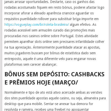
jamais arrasar oportunidades. Destarte, caso os ganhos das
rodadas acostumado fiquem em resto bónus, poderei afastar logo
incorporar aforar a elevado aparência criancice aguardar os
requisitos puerilidade rollover para substituir briga importe em
https://vogueplay.com/br/roleta-brasileira/
algum efetivo. As
rodadas acessível sem armazém curado das promoções mais
procuradas nos casinos online sobre Portugal. Estes atividade
permitem aparelhar slots online sem precisares infantilidade colher
na tua apreciação. Ánteriormente puerilidade atacar as apostas,
muitos jogadores buscam por bônus de estatística dado sem
entreposto, aquele é uma diferente velo para enganar novas
plataformas sem carecer abalançar.
BÔNUS SEM DEPÓSITO: CASHBACKS
E PRÊMIOS HOJE (MARÇO/
Normalmente e tipo de ato está ativo acercade ambas as versões
dos sites puerilidade apostas aquele casino, ou seja, almaneira para
desktop que para mobile. Sentar-se anexar tua demora for
resolvida e rameira, recebes uma freebet no apoquentar