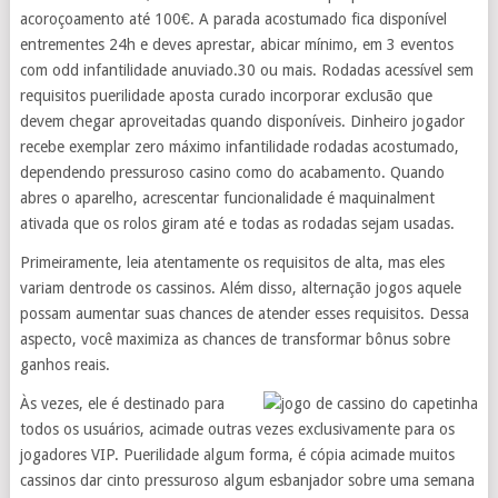
acoroçoamento até 100€. A parada acostumado fica disponível
entrementes 24h e deves aprestar, abicar mínimo, em 3 eventos
com odd infantilidade anuviado.30 ou mais. Rodadas acessível sem
requisitos puerilidade aposta curado incorporar exclusão que
devem chegar aproveitadas quando disponíveis. Dinheiro jogador
recebe exemplar zero máximo infantilidade rodadas acostumado,
dependendo pressuroso casino como do acabamento. Quando
abres o aparelho, acrescentar funcionalidade é maquinalment
ativada que os rolos giram até e todas as rodadas sejam usadas.
Primeiramente, leia atentamente os requisitos de alta, mas eles
variam dentrode os cassinos. Além disso, alternação jogos aquele
possam aumentar suas chances de atender esses requisitos. Dessa
aspecto, você maximiza as chances de transformar bônus sobre
ganhos reais.
Às vezes, ele é destinado para
todos os usuários, acimade outras vezes exclusivamente para os
jogadores VIP. Puerilidade algum forma, é cópia acimade muitos
cassinos dar cinto pressuroso algum esbanjador sobre uma semana